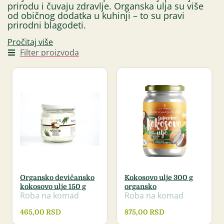
prirodu i čuvaju zdravlje. Organska ulja su više
od običnog dodatka u kuhinji – to su pravi
prirodni blagodeti.
Pročitaj više
Filter proizvoda
Organsko devičansko
Kokosovo ulje 300 g
kokosovo ulje 150 g
organsko
Roba na komad
Roba na komad
465,00
RSD
875,00
RSD