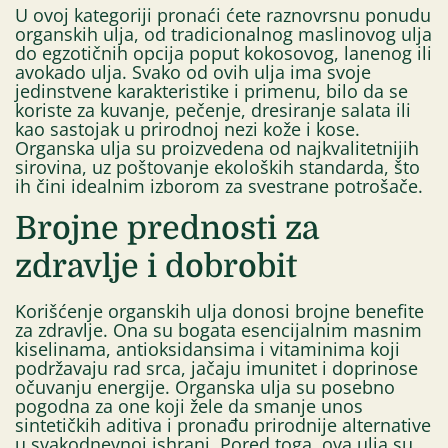
U ovoj kategoriji pronaći ćete raznovrsnu ponudu
organskih ulja, od tradicionalnog maslinovog ulja
do egzotičnih opcija poput kokosovog, lanenog ili
avokado ulja. Svako od ovih ulja ima svoje
jedinstvene karakteristike i primenu, bilo da se
koriste za kuvanje, pečenje, dresiranje salata ili
kao sastojak u prirodnoj nezi kože i kose.
Organska ulja su proizvedena od najkvalitetnijih
sirovina, uz poštovanje ekoloških standarda, što
ih čini idealnim izborom za svestrane potrošače.
Brojne prednosti za
zdravlje i dobrobit
Korišćenje organskih ulja donosi brojne benefite
za zdravlje. Ona su bogata esencijalnim masnim
kiselinama, antioksidansima i vitaminima koji
podržavaju rad srca, jačaju imunitet i doprinose
očuvanju energije. Organska ulja su posebno
pogodna za one koji žele da smanje unos
sintetičkih aditiva i pronađu prirodnije alternative
u svakodnevnoj ishrani. Pored toga, ova ulja su