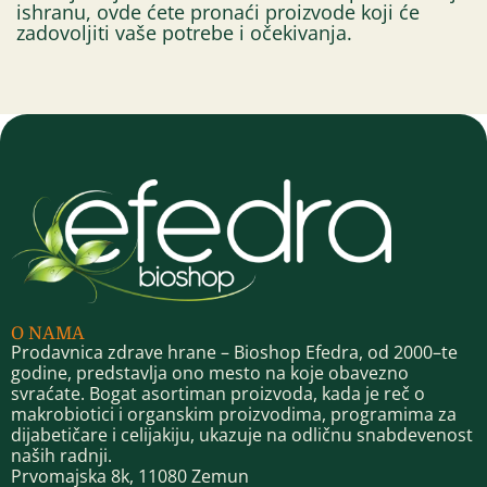
ishranu, ovde ćete pronaći proizvode koji će
zadovoljiti vaše potrebe i očekivanja.
O NAMA
Prodavnica zdrave hrane – Bioshop Efedra, od 2000–te
godine, predstavlja ono mesto na koje obavezno
svraćate. Bogat asortiman proizvoda, kada je reč o
makrobiotici i organskim proizvodima, programima za
dijabetičare i celijakiju, ukazuje na odličnu snabdevenost
naših radnji.
Prvomajska 8k, 11080 Zemun