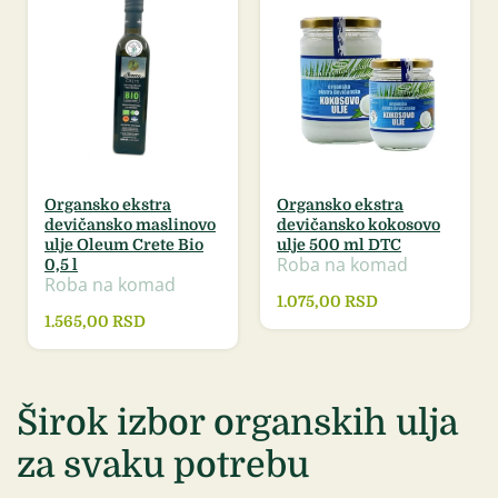
Organsko ekstra
Organsko ekstra
devičansko maslinovo
devičansko kokosovo
ulje Oleum Crete Bio
ulje 500 ml DTC
Roba na komad
0,5 l
Roba na komad
1.075,00
RSD
1.565,00
RSD
Širok izbor organskih ulja
za svaku potrebu