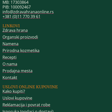
MB: 17303864
PIB: 100092467
info@zdravahranaonline.rs
+381 (0)11 770 39 61
LINKOVI
Zdrava hrana
Organski proizvodi
Namena
Prirodna kozmetika
Recepti
O nama
Prodajna mesta
Kontakt
USLOVI ONLINE KUPOVINE
Kako kupiti?
Uslovi kupovine
Reklamacija i povrat robe
Isporuka (podaci o dostavi)