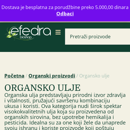
Bulevar Mihajla Pupina 16b, Novi Beograd
Dostava je besplatna za porudžbine preko 5.000,00 dinara
info@zdravahranaonline.rs
+381 (0)11 770 39 61
Odbaci
Radno vreme: Ponedeljak - Petak od 08-20h
Početna
Organski proizvodi
/
/ Organsko ulje
Keks badem & lešn
ORGANSKO ULJE
integralni ovseni 
Organska ulja predstavljaju prirodni izvor zdravlja
šećera 100 g Bio Šp
i vitalnosti, pružajući savršenu kombinaciju
ukusa i koristi. Ova kategorija nudi širok spektar
249,00
RSD
visokokvalitetnih ulja koja su proizvedena od
organskih sirovina, bez upotrebe hemikalija i
pesticida. Idealna su za one koji žele da unaprede
svoju ishranu i koriste proizvode koji poštuju