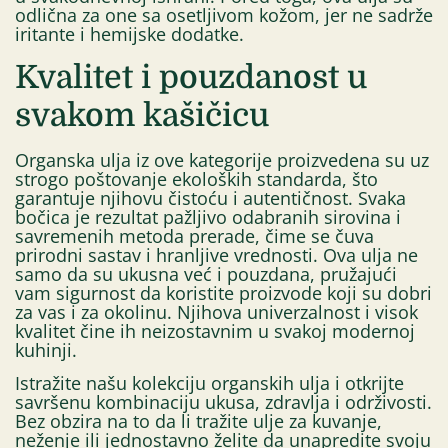
odlična za one sa osetljivom kožom, jer ne sadrže
iritante i hemijske dodatke.
Kvalitet i pouzdanost u
svakom kašičicu
Organska ulja iz ove kategorije proizvedena su uz
strogo poštovanje ekoloških standarda, što
garantuje njihovu čistoću i autentičnost. Svaka
bočica je rezultat pažljivo odabranih sirovina i
savremenih metoda prerade, čime se čuva
prirodni sastav i hranljive vrednosti. Ova ulja ne
samo da su ukusna već i pouzdana, pružajući
vam sigurnost da koristite proizvode koji su dobri
za vas i za okolinu. Njihova univerzalnost i visok
kvalitet čine ih neizostavnim u svakoj modernoj
kuhinji.
Istražite našu kolekciju organskih ulja i otkrijte
savršenu kombinaciju ukusa, zdravlja i održivosti.
Bez obzira na to da li tražite ulje za kuvanje,
neženje ili jednostavno želite da unapredite svoju