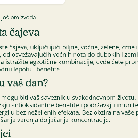
e još proizvoda
ta čajeva
te čajeva, uključujući biljne, voćne, zelene, crne 
, od osvežavajućih voćnih nota do dubokih i zeml
da istražite egzotične kombinacije, ovde ćete pron
odnu lepotu i benefite.
u vaš dan?
i mogu biti vaš saveznik u svakodnevnom životu. B
žaju antioksidantne benefite i podržavaju imunite
rgiju bez neželjenih efekata. Bez obzira na vaše 
jšanja varenja do jačanja koncentracije.
jci