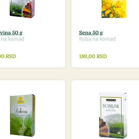
vina 50 g
Sena 50 g
 na komad
Roba na komad
00
RSD
189,00
RSD