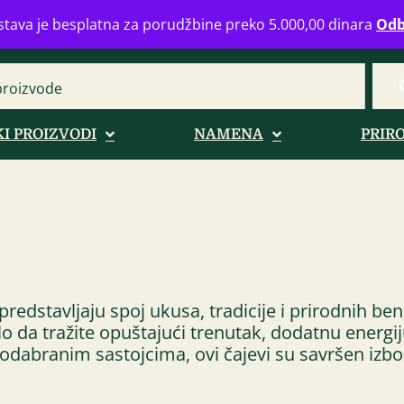
eograd
info@zdravahranaonline.rs
+381 (0)11 770 39 61
Radno 
tava je besplatna za porudžbine preko 5.000,00 dinara
Odb
I PROIZVODI
NAMENA
PRIR
predstavljaju spoj ukusa, tradicije i prirodnih ben
bilo da tražite opuštajući trenutak, dodatnu energij
odabranim sastojcima, ovi čajevi su savršen izbor 