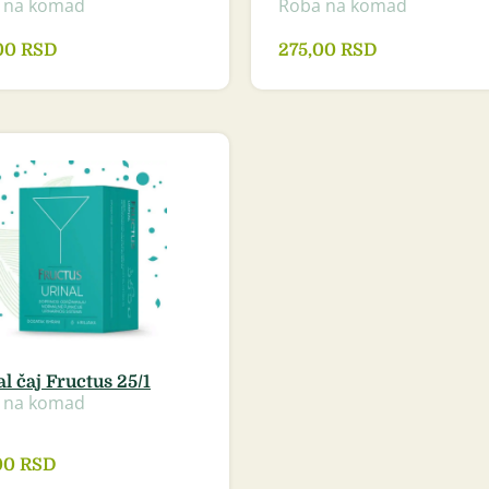
 na komad
Roba na komad
00
RSD
275,00
RSD
l čaj Fructus 25/1
 na komad
00
RSD