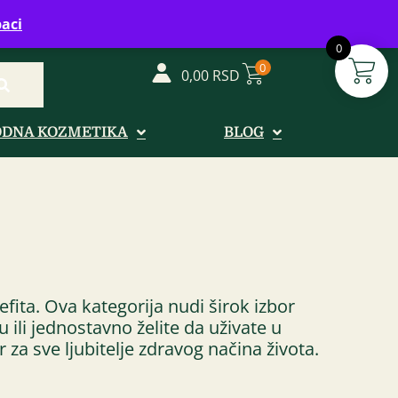
vreme: Ponedeljak - Petak od 08-20h
aci
0
0
0,00
RSD
ODNA KOZMETIKA
BLOG
efita. Ova kategorija nudi širok izbor
u ili jednostavno želite da uživate u
za sve ljubitelje zdravog načina života.