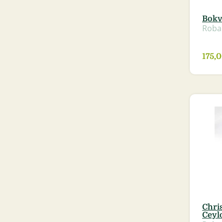
Bokv
Roba
175,
Chri
Ceylo