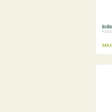
Svilo
Roba
349,