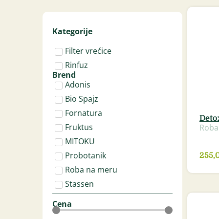
Kategorije
Filter vrećice
Rinfuz
Brend
Adonis
Bio Spajz
Fornatura
Detox
Fruktus
Roba
MITOKU
Probotanik
255,
Roba na meru
Stassen
Cena