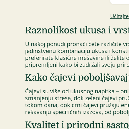
Učitajt
Raznolikost ukusa i vrs
U našoj ponudi pronaći ćete različite vrs
jedinstvenu kombinaciju ukusa i koristi
preferirate klasične mešavine ili želite 
pripremljeni kako bi zadržali svoju prir
Kako čajevi poboljšavaj
Čajevi su više od ukusnog napitka – on
smanjenju stresa, dok zeleni čajevi pru
tokom dana, dok crni čajevi pružaju ene
rešavanju specifičnih izazova, od pobol
Kvalitet i prirodni sasto