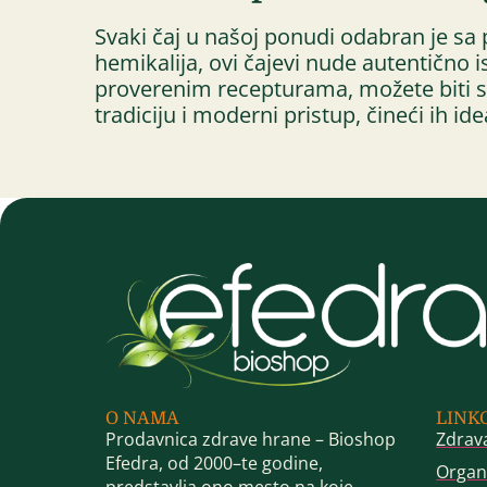
Svaki čaj u našoj ponudi odabran je sa 
hemikalija, ovi čajevi nude autentično i
proverenim recepturama, možete biti si
tradiciju i moderni pristup, čineći ih id
O NAMA
LINK
Prodavnica zdrave hrane – Bioshop
Zdrav
Efedra, od 2000–te godine,
Organ
predstavlja ono mesto na koje