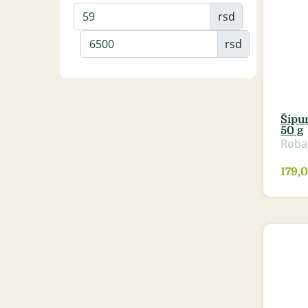
rsd
rsd
Šipu
50 g
Roba
179,