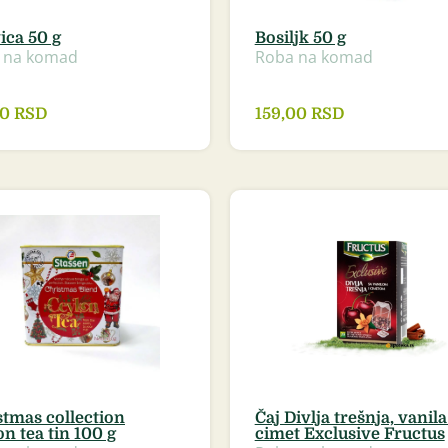
ica 50 g
Bosiljk 50 g
 na komad
Roba na komad
00
RSD
159,00
RSD
stmas collection
Čaj Divlja trešnja, vanila
n tea tin 100 g
cimet Exclusive Fructus