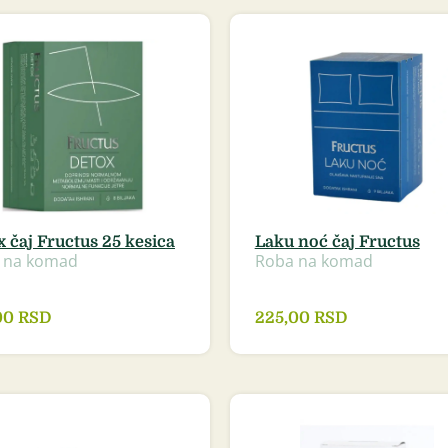
 čaj Fructus 25 kesica
Laku noć čaj Fructus
 na komad
Roba na komad
00
RSD
225,00
RSD