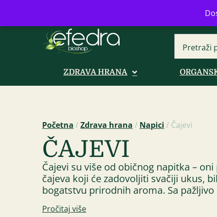
Bulevar Mihajla Pupina 16b, Novi B
Dos
ZDRAVA HRANA
ORGANSK
Početna
/
Zdrava hrana
/
Napici
/ Čajevi
ČAJEVI
Čajevi su više od običnog napitka – oni 
čajeva koji će zadovoljiti svačiji ukus, 
bogatstvu prirodnih aroma. Sa pažljivo 
Pročitaj više