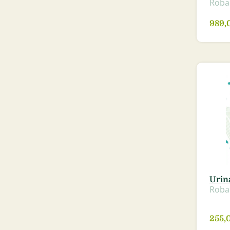
Roba
989,
Urina
Roba
255,