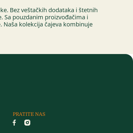
ke. Bez veštačkih dodataka i štetnih
elje. Sa pouzdanim proizvođačima i
e. Naša kolekcija čajeva kombinuje
PRATITE NAS