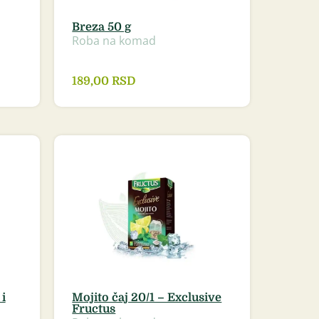
Breza 50 g
Roba na komad
189,00
RSD
 i
Mojito čaj 20/1 – Exclusive
Fructus