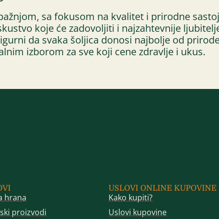
pažnjom, sa fokusom na kvalitet i prirodne sastoj
skustvo koje će zadovoljiti i najzahtevnije ljubit
gurni da svaka šoljica donosi najbolje od prirod
ealnim izborom za sve koji cene zdravlje i ukus.
OVI
USLOVI ONLINE KUPOVINE
a hrana
Kako kupiti?
ski proizvodi
Uslovi kupovine