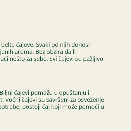
i belte čajeve. Svaki od njih donosi
janih aroma. Bez obzira da li
aći nešto za sebe. Svi čajevi su pažljivo
iljni čajevi pomažu u opuštanju i
t. Voćni čajevi su savršeni za osveženje
potrebe, postoji čaj koji može pomoći u