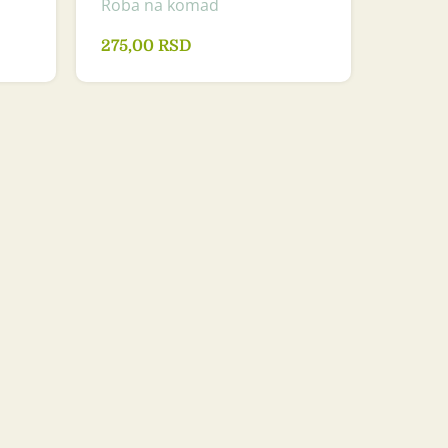
Roba na komad
275,00
RSD