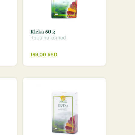
Kleka 50 g
Roba na komad
189,00
RSD