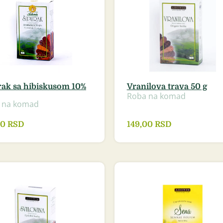
rak sa hibiskusom 10%
Vranilova trava 50 g
Roba na komad
 na komad
00
RSD
149,00
RSD