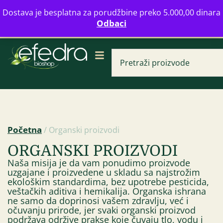
Bulevar Mihajla Pupina 16b, Novi Beograd
Dostava je besplatna za porudžbine preko 5.000,00 dinara
info@zdravahranaonline.rs
+381 (0)11 770 39 61
Odbaci
Radno vreme: Ponedeljak - Petak od 08-20h
Početna
/ Organski proizvodi
ORGANSKI PROIZVODI
Biljni
ia brašno 250 g
Naša misija je da vam ponudimo proizvode
kosu 
89,00
RSD
uzgajane i proizvedene u skladu sa najstrožim
+
DODAJ
349,00
ekološkim standardima, bez upotrebe pesticida,
veštačkih aditiva i hemikalija. Organska ishrana
ne samo da doprinosi vašem zdravlju, već i
očuvanju prirode, jer svaki organski proizvod
podržava održive prakse koje čuvaju tlo, vodu i