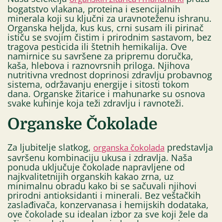
bogatstvo vlakana, proteina i esencijalnih
minerala koji su ključni za uravnoteženu ishranu.
Organska heljda, kus kus, crni susam ili pirinač
ističu se svojim čistim i prirodnim sastavom, bez
tragova pesticida ili štetnih hemikalija. Ove
namirnice su savršene za pripremu doručka,
kaša, hlebova i raznovrsnih priloga. Njihova
nutritivna vrednost doprinosi zdravlju probavnog
sistema, održavanju energije i sitosti tokom
dana. Organske žitarice i mahunarke su osnova
svake kuhinje koja teži zdravlju i ravnoteži.
Organske Čokolade
Za ljubitelje slatkog,
predstavlja
organska čokolada
savršenu kombinaciju ukusa i zdravlja. Naša
ponuda uključuje čokolade napravljene od
najkvalitetnijih organskih kakao zrna, uz
minimalnu obradu kako bi se sačuvali njihovi
prirodni antioksidanti i minerali. Bez veštačkih
zaslađivača, konzervanasa i hemijskih dodataka,
ove čokolade su idealan izbor za sve koji žele da