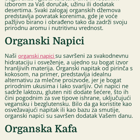
izborom za Vaš doručak, užinu ili dodatak
desertima. Svaki zalogaj organskih džemova
predstavlja povratak korenima, gde je voće
pažljivo birano i obrađeno tako da zadrži svoju
prirodnu aromu i nutritivnu vrednost.
Organski Napici
Naši
su savršeni za svakodnevnu
organski napici
hidrataciju i osveženje, a ujedno su bogat izvor
hranljivih materija. Organski napitak od pirinča s
kokosom, na primer, predstavlja idealnu
alternativu za mlečne proizvode, jer je bogat
prirodnim ukusima i lako svarljiv. Ovi napici ne
sadrže laktozu, gluten niti dodate šećere, što ih
čini pogodnim za sve tipove ishrane, uključujući
vegansku i bezglutensku. Bilo da ga koristite kao
osvežavajući napitak ili kao bazu za smutije,
organski napici su savršen dodatak Vašem danu.
Organska Kafa