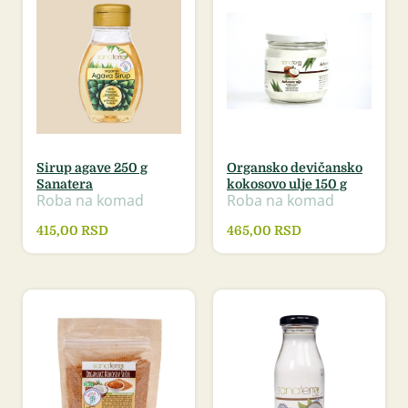
Sirup agave 250 g
Organsko devičansko
Sanatera
kokosovo ulje 150 g
Roba na komad
Roba na komad
415,00
RSD
465,00
RSD