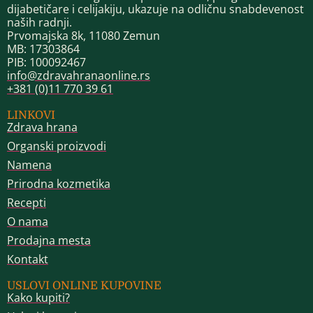
dijabetičare i celijakiju, ukazuje na odličnu snabdevenost
naših radnji.
Prvomajska 8k, 11080 Zemun
MB: 17303864
PIB: 100092467
info@zdravahranaonline.rs
+381 (0)11 770 39 61
LINKOVI
Zdrava hrana
Organski proizvodi
Namena
Prirodna kozmetika
Recepti
O nama
Prodajna mesta
Kontakt
USLOVI ONLINE KUPOVINE
Kako kupiti?