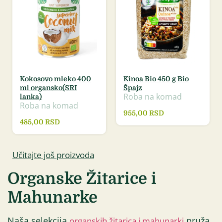
Kokosovo mleko 400
Kinoa Bio 450 g Bio
ml organsko(SRI
Špajz
Roba na komad
lanka)
Roba na komad
955,00
RSD
485,00
RSD
Učitajte još proizvoda
Organske Žitarice i
Mahunarke
Naša selekcija
pruža
organskih žitarica i mahunarki