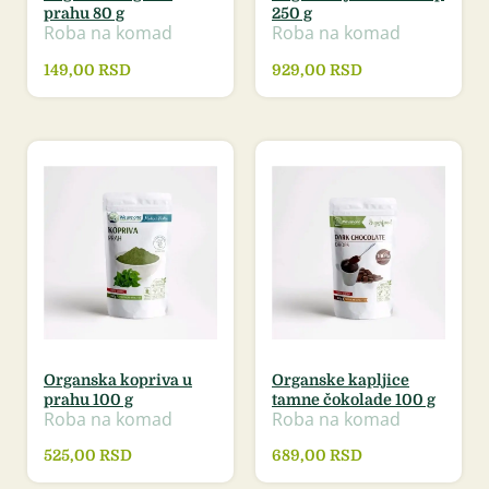
prahu 80 g
250 g
Roba na komad
Roba na komad
149,00
RSD
929,00
RSD
Organska kopriva u
Organske kapljice
prahu 100 g
tamne čokolade 100 g
Roba na komad
Roba na komad
525,00
RSD
689,00
RSD