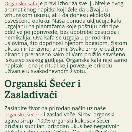
je pravi izbor za sve ljubitelje ovog
Organska kafa
aromatičnog napitka koji žele da uživaju u
vrhunskom ukusu, ali i da donesu ekološki
osvešćenu odluku. Naša ponuda uključuje kafu
uzgajanu na plantažama koje poštuju principe
održive poljoprivrede, bez upotrebe pesticida i
hemikalija. Ova kafa se uzgaja u prirodnim
uslovima, što doprinosi njenom bogatom, čistom
ukusu i intenzivnoj aromi. Svako zrno je pažljivo
birano i prerađeno kako bi Vam pružilo savršeno
iskustvo svakog gutljaja. Organska kafa nije samo
napitak – ona je ritual koji povezuje prirodu i
uživanje u svakodnevnom životu.
Organski Šećer i
Zaslađivači
Zasladite život na prirodan način uz naše
i zaslađivače. Sirovi organski
organske šećere
agava sirup i 100% organski kokosov šećer
pružaju suptilan, prirodan ukus bez negativnih
efekata rafinisanog šećera. Ovi zaslađivači su