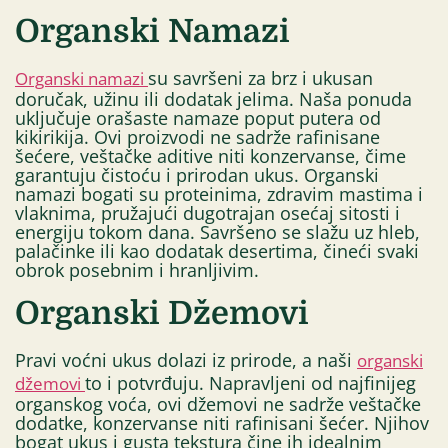
Organski Namazi
su savršeni za brz i ukusan
Organski namazi
doručak, užinu ili dodatak jelima. Naša ponuda
uključuje orašaste namaze poput putera od
kikirikija. Ovi proizvodi ne sadrže rafinisane
šećere, veštačke aditive niti konzervanse, čime
garantuju čistoću i prirodan ukus. Organski
namazi bogati su proteinima, zdravim mastima i
vlaknima, pružajući dugotrajan osećaj sitosti i
energiju tokom dana. Savršeno se slažu uz hleb,
palačinke ili kao dodatak desertima, čineći svaki
obrok posebnim i hranljivim.
Organski Džemovi
Pravi voćni ukus dolazi iz prirode, a naši
organski
to i potvrđuju. Napravljeni od najfinijeg
džemovi
organskog voća, ovi džemovi ne sadrže veštačke
dodatke, konzervanse niti rafinisani šećer. Njihov
bogat ukus i gusta tekstura čine ih idealnim