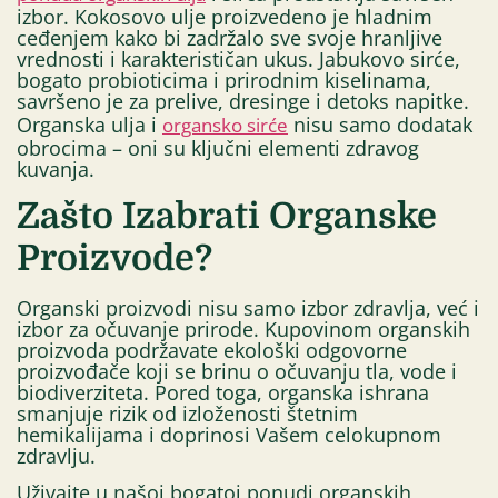
izbor. Kokosovo ulje proizvedeno je hladnim
ceđenjem kako bi zadržalo sve svoje hranljive
vrednosti i karakterističan ukus. Jabukovo sirće,
bogato probioticima i prirodnim kiselinama,
savršeno je za prelive, dresinge i detoks napitke.
Organska ulja i
nisu samo dodatak
organsko sirće
obrocima – oni su ključni elementi zdravog
kuvanja.
Zašto Izabrati Organske
Proizvode?
Organski proizvodi nisu samo izbor zdravlja, već i
izbor za očuvanje prirode. Kupovinom organskih
proizvoda podržavate ekološki odgovorne
proizvođače koji se brinu o očuvanju tla, vode i
biodiverziteta. Pored toga, organska ishrana
smanjuje rizik od izloženosti štetnim
hemikalijama i doprinosi Vašem celokupnom
zdravlju.
Uživajte u našoj bogatoj ponudi organskih