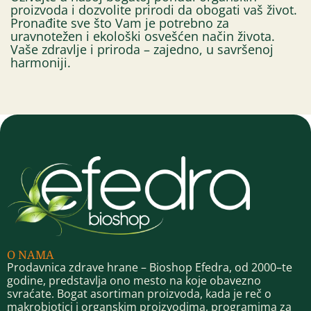
proizvoda i dozvolite prirodi da obogati vaš život.
Pronađite sve što Vam je potrebno za
uravnotežen i ekološki osvešćen način života.
Vaše zdravlje i priroda – zajedno, u savršenoj
harmoniji.
O NAMA
Prodavnica zdrave hrane – Bioshop Efedra, od 2000–te
godine, predstavlja ono mesto na koje obavezno
svraćate. Bogat asortiman proizvoda, kada je reč o
makrobiotici i organskim proizvodima, programima za