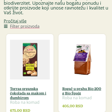
biodiverzitet. Upoznajte našu bogatu ponudu i
otkrijte proizvode koji unose ravnotežu i kvalitet u
Vaš život.
Pročitaj više
Filter proizvoda
Torras organska
Rogač u prahu Bio 200
čokolada sa makom i
g Bio Špajz
Roba na komad
đumbirom
Roba na komad
405,00
RSD
675,00
RSD