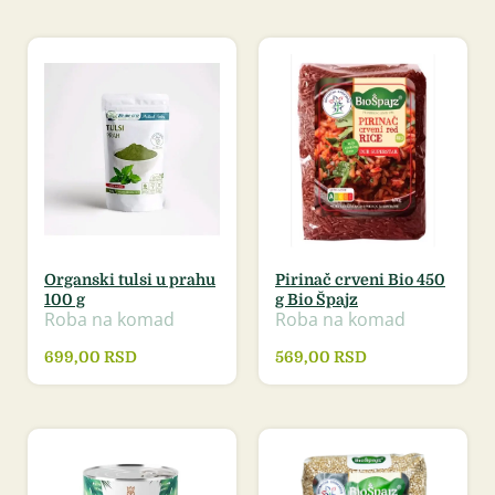
Organski tulsi u prahu
Pirinač crveni Bio 450
100 g
g Bio Špajz
Roba na komad
Roba na komad
699,00
RSD
569,00
RSD