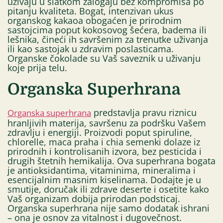
uživaju u slatkom zalogaju bez kompromisa po
pitanju kvaliteta. Bogat, intenzivan ukus
organskog kakaoa obogaćen je prirodnim
sastojcima poput kokosovog šećera, badema ili
lešnika, čineći ih savršenim za trenutke uživanja
ili kao sastojak u zdravim poslasticama.
Organske čokolade su Vaš saveznik u uživanju
koje prija telu.
Organska Superhrana
predstavlja pravu riznicu
Organska superhrana
hranljivih materija, savršenu za podršku Vašem
zdravlju i energiji. Proizvodi poput spiruline,
chlorelle, maca praha i chia semenki dolaze iz
prirodnih i kontrolisanih izvora, bez pesticida i
drugih štetnih hemikalija. Ova superhrana bogata
je antioksidantima, vitaminima, mineralima i
esencijalnim masnim kiselinama. Dodajte je u
smutije, doručak ili zdrave deserte i osetite kako
Vaš organizam dobija prirodan podsticaj.
Organska superhrana nije samo dodatak ishrani
– ona je osnov za vitalnost i dugovečnost.