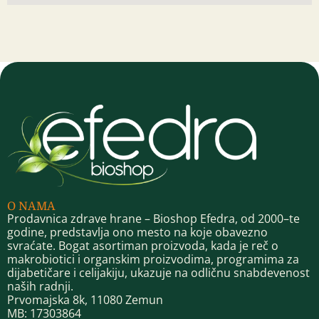
O NAMA
Prodavnica zdrave hrane – Bioshop Efedra, od 2000–te
godine, predstavlja ono mesto na koje obavezno
svraćate. Bogat asortiman proizvoda, kada je reč o
makrobiotici i organskim proizvodima, programima za
dijabetičare i celijakiju, ukazuje na odličnu snabdevenost
naših radnji.
Prvomajska 8k, 11080 Zemun
MB: 17303864