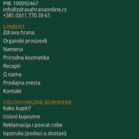
PIB: 100092467
info@zdravahranaonline.rs
+381 (0)11 770 39 61
LINKOVI
Zdrava hrana
Organski proizvodi
Namena
Prirodna kozmetika
Recepti
O nama
Prodajna mesta
Kontakt
USLOVI ONLINE KUPOVINE
Kako kupiti?
Uslovi kupovine
Reklamacija i povrat robe
Isporuka (podaci o dostavi)