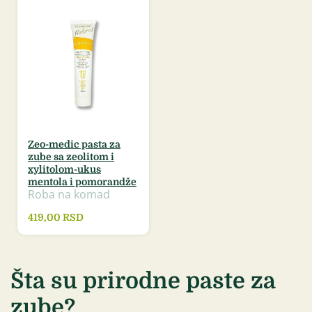
Zeo-medic pasta za
zube sa zeolitom i
xylitolom-ukus
mentola i pomorandže
Roba na komad
419,00
RSD
Šta su prirodne paste za
zube?