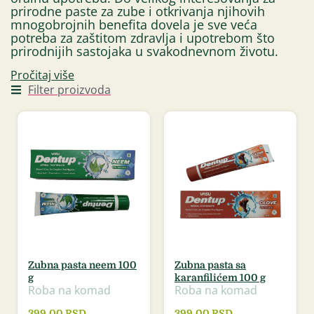
prirodne paste za zube i otkrivanja njihovih
mnogobrojnih benefita dovela je sve veća
potreba za zaštitom zdravlja i upotrebom što
prirodnijih sastojaka u svakodnevnom životu.
Pročitaj više
Filter proizvoda
Zubna pasta neem 100
Zubna pasta sa
g
karanfilićem 100 g
Roba na komad
Roba na komad
399,00
RSD
399,00
RSD