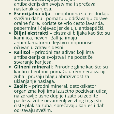
antibakterijskim svojstvima i sprečava
nastanak karijesa.
Esencijalna ulja
– neophodna su jer dodaju
svežinu dahu i pomažu u održavanju zdrave
oralne flore. Koriste se vrlo često lavanda,
pepermint i čajevac jer deluju antiseptički.
Biljni ekstrakti
– ekstrakti biljaka kao što su
kamilica, neven i žalfija imaju
antiinflamatorno dejstvo i doprinose
očuvanju zdravih desni.
Ksilitol
– prirodni zaslađivač koji ima
antibakterijska svojstva i ne podstiče
stvaranje karijesa.
Glineni minerali
: Prirodne gline kao što su
kaolin i bentonit pomažu u remineralizaciji
zuba i pružaju blagu abrazivnost za
uklanjanje naslaga.
Zeolit
– prirodni mineral, detoksikator
organizma koji ima izuzetno pozitivan uticaj
na zdravlje usne duplje i zato su zeolite
paste za zube nezamenljive zbog toga što
čiste plak sa zuba, sprečavaju karijes i dah
održavaju svežim.