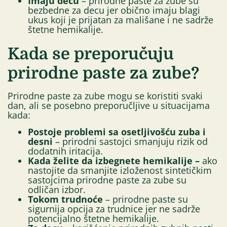
Imaju decu
– prirodne paste za zube su
bezbedne za decu jer obično imaju blagi
ukus koji je prijatan za mališane i ne sadrže
štetne hemikalije.
Kada se preporučuju
prirodne paste za zube?
Prirodne paste za zube mogu se koristiti svaki
dan, ali se posebno preporučljive u situacijama
kada:
Postoje problemi sa osetljivošću zuba i
desni
– prirodni sastojci smanjuju rizik od
dodatnih iritacija.
Kada želite da izbegnete hemikalije –
ako
nastojite da smanjite izloženost sintetičkim
sastojcima prirodne paste za zube su
odličan izbor.
Tokom trudnoće
– prirodne paste su
sigurnija opcija za trudnice jer ne sadrže
potencijalno štetne hemikalije.