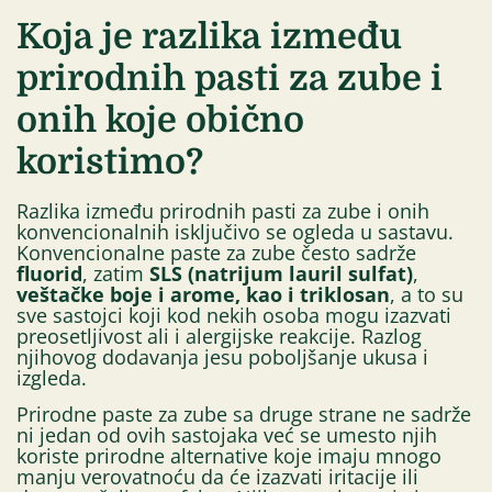
Koja je razlika između
prirodnih pasti za zube i
onih koje obično
koristimo?
Razlika između prirodnih pasti za zube i onih
konvencionalnih isključivo se ogleda u sastavu.
Konvencionalne paste za zube često sadrže
fluorid
, zatim
SLS (natrijum lauril sulfat)
,
veštačke boje i arome, kao i triklosan
, a to su
sve sastojci koji kod nekih osoba mogu izazvati
preosetljivost ali i alergijske reakcije. Razlog
njihovog dodavanja jesu poboljšanje ukusa i
izgleda.
Prirodne paste za zube sa druge strane ne sadrže
ni jedan od ovih sastojaka već se umesto njih
koriste prirodne alternative koje imaju mnogo
manju verovatnoću da će izazvati iritacije ili