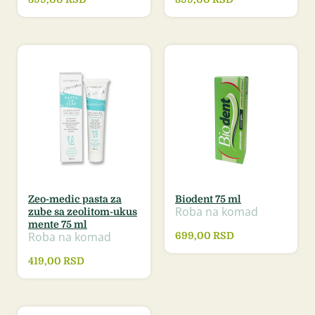
Zeo-medic pasta za
Biodent 75 ml
Roba na komad
zube sa zeolitom-ukus
mente 75 ml
Roba na komad
699,00
RSD
419,00
RSD