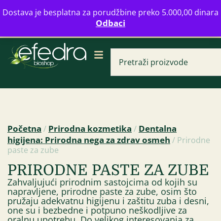
Bulevar Mihajla Pupina 16b, Novi Beograd
Dostava je besplatna za porudžbine preko 5.000,00 dinara
info@zdravahranaonline.rs
+381 (0)11 770 39 61
Odbaci
Radno vreme: Ponedeljak - Petak od 08-20h
Početna
Prirodna kozmetika
Dentalna
/
/
higijena: Prirodna nega za zdrav osmeh
/ Prirodne
paste za zube
Krema od gaveza
PRIRODNE PASTE ZA ZUBE
935,00
RSD
+
D
Zahvaljujući prirodnim sastojcima od kojih su
napravljene, prirodne paste za zube, osim što
pružaju adekvatnu higijenu i zaštitu zuba i desni,
one su i bezbedne i potpuno neškodljive za
oralnu upotrebu. Do velikog interesovanja za