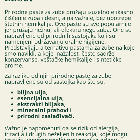
Prirodne paste za zube pružaju izuzetno efikasno
čišćenje zuba i desni, a najvažnije, bez upotrebe
štetnih hemikalija. Ove paste su sve popularnije
jer pružaju nežnu, ali efektnu negu zuba. One su
napravljene od prirodnih sastojaka koji su
namenjeni održavanju oralne higijene.
Predstavljaju alternativu pastama za zube na koje
smo navikli, a koje, nažalost, često sadrže
konzervanse, veštačke hemikalije i sintetičke
arome.
Za razliku od njih prirodne paste za zube
napravljene su od sastojka kao što su:
biljna ulja,
esencijalna ulja,
ekstrakti biljaka,
mineralni prahovi i
prirodni zaslađivači.
Važno je napomenuti da se rizik od alergija,
iritacija i drugih neželjenih reakcija, koje mogu
izazvati konvencionalni proizvodi za orlanu