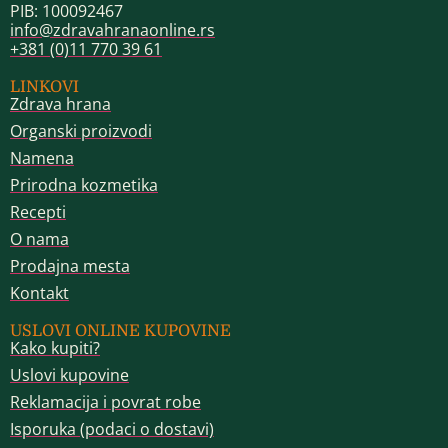
PIB: 100092467
info@zdravahranaonline.rs
+381 (0)11 770 39 61
LINKOVI
Zdrava hrana
Organski proizvodi
Namena
Prirodna kozmetika
Recepti
O nama
Prodajna mesta
Kontakt
USLOVI ONLINE KUPOVINE
Kako kupiti?
Uslovi kupovine
Reklamacija i povrat robe
Isporuka (podaci o dostavi)