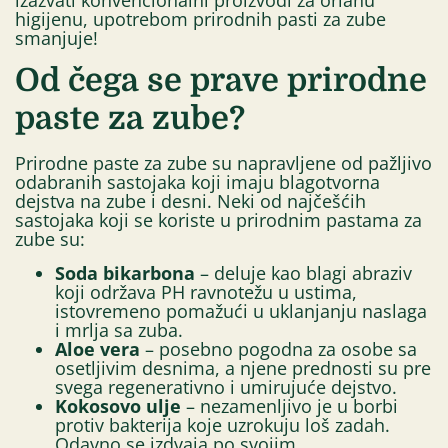
higijenu, upotrebom prirodnih pasti za zube
smanjuje!
Od čega se prave prirodne
paste za zube?
Prirodne paste za zube su napravljene od pažljivo
odabranih sastojaka koji imaju blagotvorna
dejstva na zube i desni. Neki od najčešćih
sastojaka koji se koriste u prirodnim pastama za
zube su:
Soda bikarbona
– deluje kao blagi abraziv
koji održava PH ravnotežu u ustima,
istovremeno pomažući u uklanjanju naslaga
i mrlja sa zuba.
Aloe vera
– posebno pogodna za osobe sa
osetljivim desnima, a njene prednosti su pre
svega regenerativno i umirujuće dejstvo.
Kokosovo ulje
– nezamenljivo je u borbi
protiv bakterija koje uzrokuju loš zadah.
Odavno se izdvaja po svojim