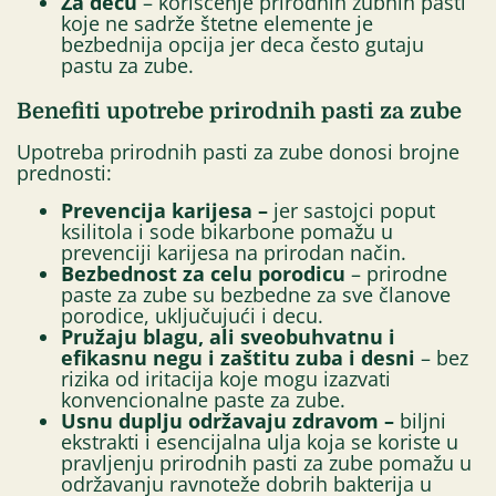
Za decu
– korišćenje prirodnih zubnih pasti
koje ne sadrže štetne elemente je
bezbednija opcija jer deca često gutaju
pastu za zube.
Benefiti upotrebe prirodnih pasti za zube
Upotreba prirodnih pasti za zube donosi brojne
prednosti:
Prevencija karijesa –
jer sastojci poput
ksilitola i sode bikarbone pomažu u
prevenciji karijesa na prirodan način.
Bezbednost za celu porodicu
– prirodne
paste za zube su bezbedne za sve članove
porodice, uključujući i decu.
Pružaju blagu, ali sveobuhvatnu i
efikasnu negu
i zaštitu zuba i desni
– bez
rizika od iritacija koje mogu izazvati
konvencionalne paste za zube.
Usnu duplju održavaju zdravom –
biljni
ekstrakti i esencijalna ulja koja se koriste u
pravljenju prirodnih pasti za zube pomažu u
održavanju ravnoteže dobrih bakterija u