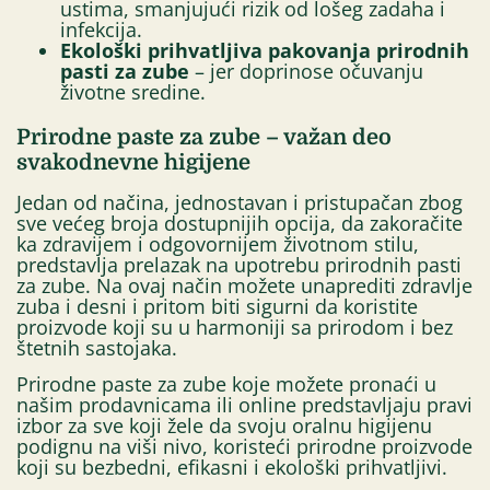
ustima, smanjujući rizik od lošeg zadaha i
infekcija.
Ekološki prihvatljiva pakovanja prirodnih
pasti za zube
– jer doprinose očuvanju
životne sredine.
Prirodne paste za zube – važan deo
svakodnevne higijene
Jedan od načina, jednostavan i pristupačan zbog
sve većeg broja dostupnijih opcija, da zakoračite
ka zdravijem i odgovornijem životnom stilu,
predstavlja prelazak na upotrebu prirodnih pasti
za zube. Na ovaj način možete unaprediti zdravlje
zuba i desni i pritom biti sigurni da koristite
proizvode koji su u harmoniji sa prirodom i bez
štetnih sastojaka.
Prirodne paste za zube koje možete pronaći u
našim prodavnicama ili online predstavljaju pravi
izbor za sve koji žele da svoju oralnu higijenu
podignu na viši nivo, koristeći prirodne proizvode
koji su bezbedni, efikasni i ekološki prihvatljivi.