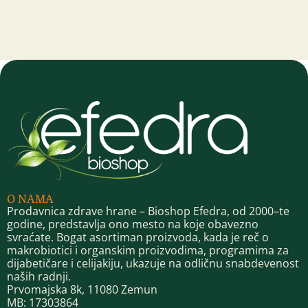
O NAMA
Prodavnica zdrave hrane – Bioshop Efedra, od 2000–te
godine, predstavlja ono mesto na koje obavezno
svraćate. Bogat asortiman proizvoda, kada je reč o
makrobiotici i organskim proizvodima, programima za
dijabetičare i celijakiju, ukazuje na odličnu snabdevenost
naših radnji.
Prvomajska 8k, 11080 Zemun
MB: 17303864