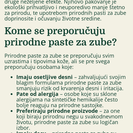
druge neželjene efekte. Njihovo pakovanje je
ekološki prihvatljivo i neuporedivo manje štetno
za prirodu, te upotrebom prirodnih pasti za zube
doprinosite i očuvanju životne sredine.
Kome se preporučuju
prirodne paste za zube?
Prirodne paste za zube se preporučuju svim
uzrastima i tipovima kože, ali se pre svega
preporučuju osobama koje:
Imaju osetljive desni
– zahvaljujući svojim
blagim formulama prirodne paste za zube
smanjuju rizik od krvarenja desni i iritacija.
Pate od alergija
– osobe koje su sklone
alergijama na sintetičke hemikalije često
bolje reaguju na prirodne sastojke.
Preferiraju prirodne proizvode
– za one
koji biraju prirodnu negu u svakodnevnom
životu, prirodne paste za zube su logičan
izbor.