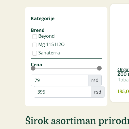
Kategorije
Brend
Beyond
Mg 115 H2O
Sanaterra
Cena
Orga
200 
Roba
rsd
rsd
185,
Širok asortiman prirod