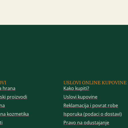
OVI
USLOVI ONLINE KUPOVINE
a hrana
Kako kupiti?
ski proizvodi
Uslovi kupovine
na
Reklamacija i povrat robe
dna kozmetika
Isporuka (podaci o dostavi)
ti
Pravo na odustajanje