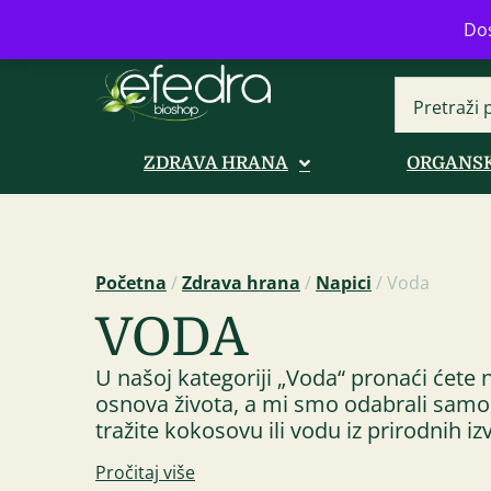
Bulevar Mihajla Pupina 16b, Novi B
Dos
ZDRAVA HRANA
ORGANSK
Početna
/
Zdrava hrana
/
Napici
/ Voda
VODA
U našoj kategoriji „Voda“ pronaći ćete n
osnova života, a mi smo odabrali samo o
tražite kokosovu ili vodu iz prirodnih 
Pročitaj više