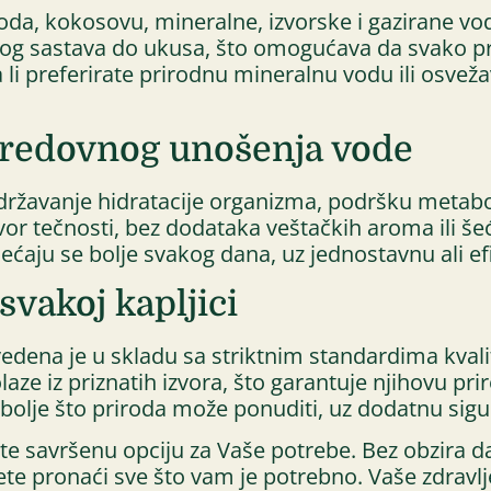
oda, kokosovu, mineralne, izvorske i gazirane vod
lnog sastava do ukusa, što omogućava da svako p
li preferirate prirodnu mineralnu vodu ili osveža
 redovnog unošenja vode
ržavanje hidratacije organizma, podršku metabol
zvor tečnosti, bez dodataka veštačkih aroma ili še
osećaju se bolje svakog dana, uz jednostavnu ali 
svakoj kapljici
ena je u skladu sa striktnim standardima kvalite
laze iz priznatih izvora, što garantuje njihovu pri
jbolje što priroda može ponuditi, uz dodatnu sigu
te savršenu opciju za Vaše potrebe. Bez obzira da
ćete pronaći sve što vam je potrebno. Vaše zdravlj