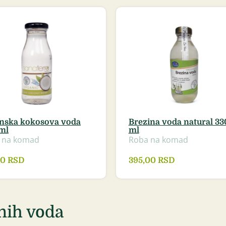
nska kokosova voda
Brezina voda natural 33
ml
ml
 na komad
Roba na komad
00
RSD
395,00
RSD
nih voda