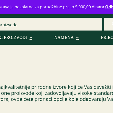
eograd
info@zdravahranaonline.rs
+381 (0)11 770 39 61
Radno 
tava je besplatna za porudžbine preko 5.000,00 dinara
Odb
I PROIZVODI
NAMENA
PRIR
ajkvalitetnije prirodne izvore koji će Vas osvežiti
ne proizvode koji zadovoljavaju visoke standarde 
izvora, ovde ćete pronaći opcije koje odgovaraju 