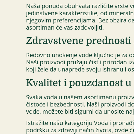
Naša ponuda obuhvata različite vrste v
jedinstvene karakteristike, od minera
njegovim preferencijama. Bez obzira da 
asortiman će vas zadovoljiti.
Zdravstvene prednosti
Redovno unošenje vode ključno je za od
Naši proizvodi pružaju čist i prirodan i
koji žele da unaprede svoju ishranu i 
Kvalitet i pouzdanost u 
Svaka voda u našem asortimanu proizved
čistoće i bezbednosti. Naši proizvodi do
vode, možete biti sigurni da unosite na
Istražite našu kategoriju Voda i pronađi
podršku za zdraviji način života, ovde 