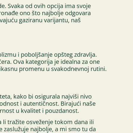
e. Svaka od ovih opcija ima svoje
ronađe ono što najbolje odgovara
vajuću gaziranu varijantu, naš
izmu i poboljšanje opšteg zdravlja.
ćera. Ova kategorija je idealna za one
efikasnu promenu u svakodnevnoj rutini.
ta, kako bi osigurala najviši nivo
rodnost i autentičnost. Birajući naše
rnost u kvalitet i pouzdanost.
 li tražite osveženje tokom dana ili
e zaslužuje najbolje, a mi smo tu da