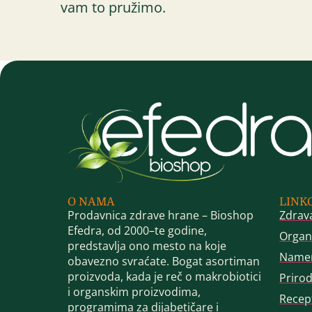
vam to pružimo.
O NAMA
LINK
Prodavnica zdrave hrane – Bioshop
Zdrav
Efedra, od 2000–te godine,
Organ
predstavlja ono mesto na koje
Name
obavezno svraćate. Bogat asortiman
proizvoda, kada je reč o makrobiotici
Priro
i organskim proizvodima,
Recep
programima za dijabetičare i