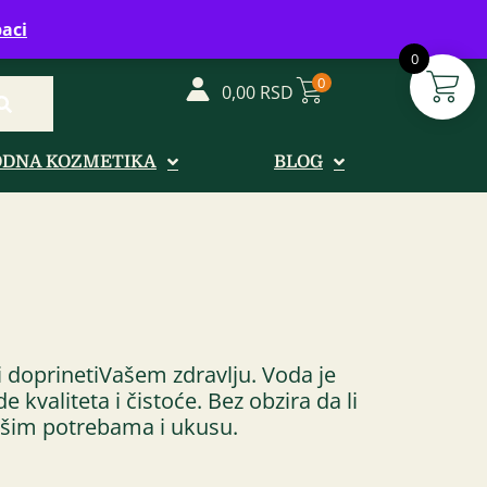
vreme: Ponedeljak - Petak od 08-20h
aci
0
0
0,00
RSD
ODNA KOZMETIKA
BLOG
 i doprinetiVašem zdravlju. Voda je
kvaliteta i čistoće. Bez obzira da li
Vašim potrebama i ukusu.