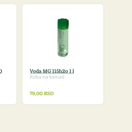
0
Voda MG 115h2o 1 l
Roba na komad
79,00
RSD