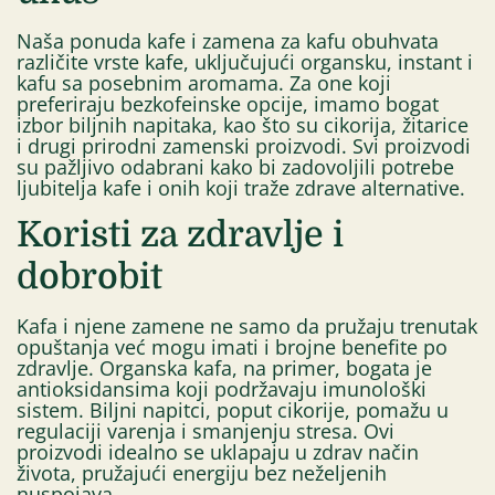
Naša ponuda kafe i zamena za kafu obuhvata
različite vrste kafe, uključujući organsku, instant i
kafu sa posebnim aromama. Za one koji
preferiraju bezkofeinske opcije, imamo bogat
izbor biljnih napitaka, kao što su cikorija, žitarice
i drugi prirodni zamenski proizvodi. Svi proizvodi
su pažljivo odabrani kako bi zadovoljili potrebe
ljubitelja kafe i onih koji traže zdrave alternative.
Koristi za zdravlje i
dobrobit
Kafa i njene zamene ne samo da pružaju trenutak
opuštanja već mogu imati i brojne benefite po
zdravlje. Organska kafa, na primer, bogata je
antioksidansima koji podržavaju imunološki
sistem. Biljni napitci, poput cikorije, pomažu u
regulaciji varenja i smanjenju stresa. Ovi
proizvodi idealno se uklapaju u zdrav način
života, pružajući energiju bez neželjenih
nuspojava.