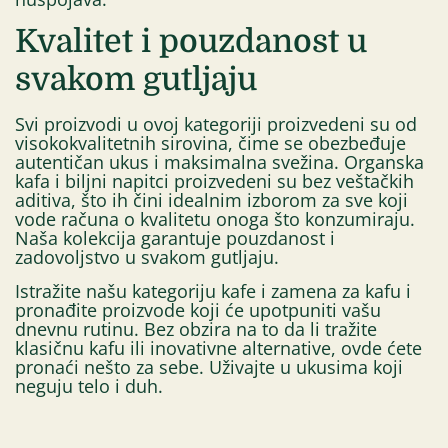
Kvalitet i pouzdanost u
svakom gutljaju
Svi proizvodi u ovoj kategoriji proizvedeni su od
visokokvalitetnih sirovina, čime se obezbeđuje
autentičan ukus i maksimalna svežina. Organska
kafa i biljni napitci proizvedeni su bez veštačkih
aditiva, što ih čini idealnim izborom za sve koji
vode računa o kvalitetu onoga što konzumiraju.
Naša kolekcija garantuje pouzdanost i
zadovoljstvo u svakom gutljaju.
Istražite našu kategoriju kafe i zamena za kafu i
pronađite proizvode koji će upotpuniti vašu
dnevnu rutinu. Bez obzira na to da li tražite
klasičnu kafu ili inovativne alternative, ovde ćete
pronaći nešto za sebe. Uživajte u ukusima koji
neguju telo i duh.