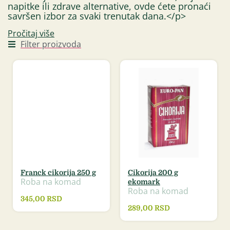
napitke ili zdrave alternative, ovde ćete pronaći
savršen izbor za svaki trenutak dana.</p>
Pročitaj više
Filter proizvoda
Franck cikorija 250 g
Cikorija 200 g
Roba na komad
ekomark
Roba na komad
345,00
RSD
289,00
RSD