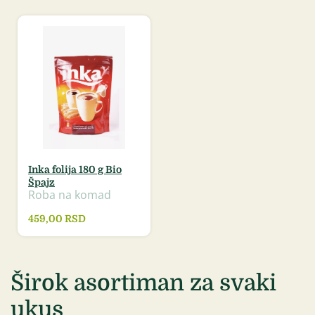
Inka folija 180 g Bio
Špajz
Roba na komad
459,00
RSD
Širok asortiman za svaki
ukus