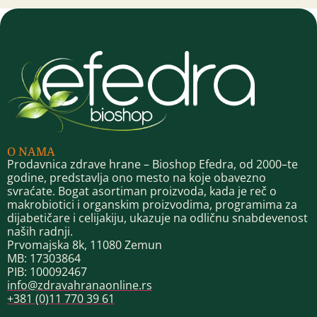
O NAMA
Prodavnica zdrave hrane – Bioshop Efedra, od 2000–te
godine, predstavlja ono mesto na koje obavezno
svraćate. Bogat asortiman proizvoda, kada je reč o
makrobiotici i organskim proizvodima, programima za
dijabetičare i celijakiju, ukazuje na odličnu snabdevenost
naših radnji.
Prvomajska 8k, 11080 Zemun
MB: 17303864
PIB: 100092467
info@zdravahranaonline.rs
+381 (0)11 770 39 61