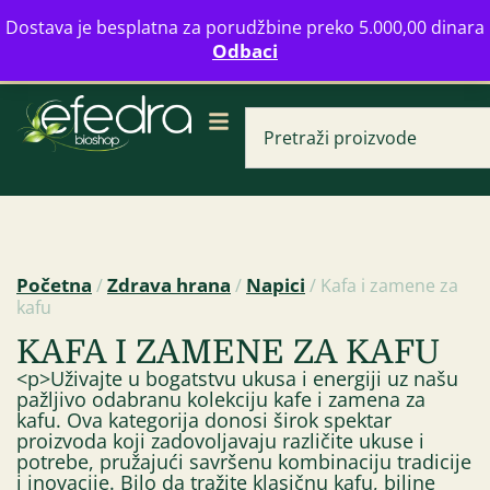
Bulevar Mihajla Pupina 16b, Novi Beograd
Dostava je besplatna za porudžbine preko 5.000,00 dinara
info@zdravahranaonline.rs
+381 (0)11 770 39 61
Odbaci
Radno vreme: Ponedeljak - Petak od 08-20h
Početna
Zdrava hrana
Napici
/
/
/ Kafa i zamene za
kafu
Livadski med 500 
KAFA I ZAMENE ZA KAFU
Kovačević
<p>Uživajte u bogatstvu ukusa i energiji uz našu
595,00
RSD
pažljivo odabranu kolekciju kafe i zamena za
kafu. Ova kategorija donosi širok spektar
proizvoda koji zadovoljavaju različite ukuse i
potrebe, pružajući savršenu kombinaciju tradicije
i inovacije. Bilo da tražite klasičnu kafu, biljne