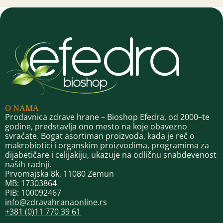
O NAMA
Prodavnica zdrave hrane – Bioshop Efedra, od 2000–te
godine, predstavlja ono mesto na koje obavezno
svraćate. Bogat asortiman proizvoda, kada je reč o
makrobiotici i organskim proizvodima, programima za
dijabetičare i celijakiju, ukazuje na odličnu snabdevenost
naših radnji.
Prvomajska 8k, 11080 Zemun
MB: 17303864
PIB: 100092467
info@zdravahranaonline.rs
+381 (0)11 770 39 61