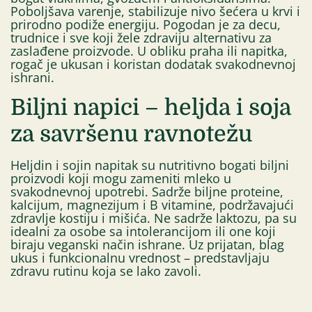
Poboljšava varenje, stabilizuje nivo šećera u krvi i
prirodno podiže energiju. Pogodan je za decu,
trudnice i sve koji žele zdraviju alternativu za
zaslađene proizvode. U obliku praha ili napitka,
rogač je ukusan i koristan dodatak svakodnevnoj
ishrani.
Biljni napici – heljda i soja
za savršenu ravnotežu
Heljdin i sojin napitak su nutritivno bogati biljni
proizvodi koji mogu zameniti mleko u
svakodnevnoj upotrebi. Sadrže biljne proteine,
kalcijum, magnezijum i B vitamine, podržavajući
zdravlje kostiju i mišića. Ne sadrže laktozu, pa su
idealni za osobe sa intolerancijom ili one koji
biraju veganski način ishrane. Uz prijatan, blag
ukus i funkcionalnu vrednost – predstavljaju
zdravu rutinu koja se lako zavoli.