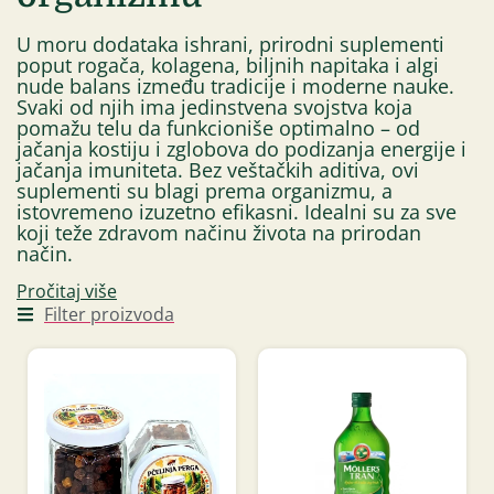
U moru dodataka ishrani, prirodni suplementi
poput rogača, kolagena, biljnih napitaka i algi
nude balans između tradicije i moderne nauke.
Svaki od njih ima jedinstvena svojstva koja
pomažu telu da funkcioniše optimalno – od
jačanja kostiju i zglobova do podizanja energije i
jačanja imuniteta. Bez veštačkih aditiva, ovi
suplementi su blagi prema organizmu, a
istovremeno izuzetno efikasni. Idealni su za sve
koji teže zdravom načinu života na prirodan
način.
Pročitaj više
Filter proizvoda