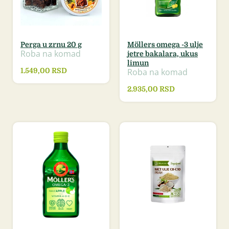
Perga u zrnu 20 g
Möllers omega -3 ulje
Roba na komad
jetre bakalara, ukus
limun
Roba na komad
1.549,00
RSD
2.935,00
RSD