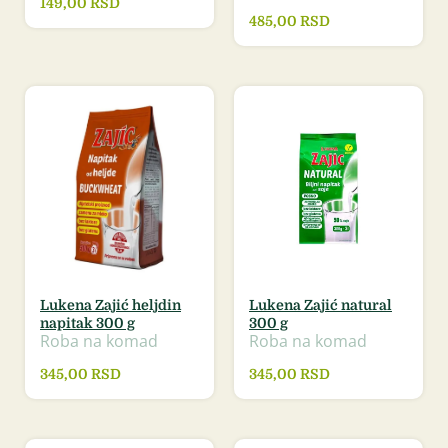
149,00
RSD
485,00
RSD
Lukena Zajić heljdin
Lukena Zajić natural
napitak 300 g
300 g
Roba na komad
Roba na komad
345,00
RSD
345,00
RSD