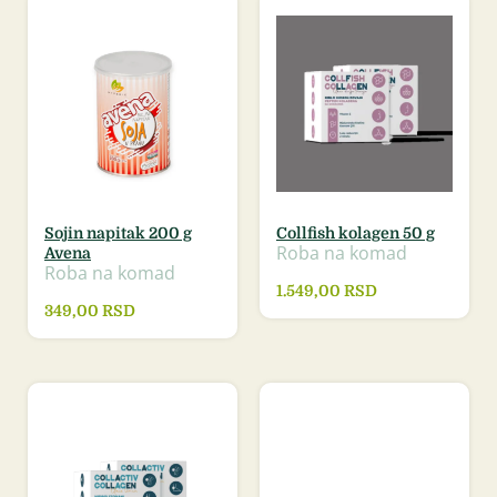
Sojin napitak 200 g
Collfish kolagen 50 g
Roba na komad
Avena
Roba na komad
1.549,00
RSD
349,00
RSD