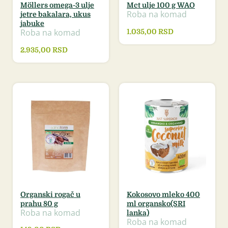
Möllers omega-3 ulje
Mct ulje 100 g WAO
Roba na komad
jetre bakalara, ukus
jabuke
Roba na komad
1.035,00
RSD
2.935,00
RSD
Organski rogač u
Kokosovo mleko 400
prahu 80 g
ml organsko(SRI
Roba na komad
lanka)
Roba na komad