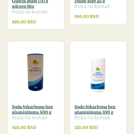
Guščja mast 170 g
Dulse alge 25 g
Roba na komad
zdravo Bio
Roba na komad
985,00
RSD
825,00
RSD
Soda bikarbona bez
Soda bikarbona bez
aluminijuma 500 g
aluminijuma 100 g
Roba na komad
Roba na komad
425,00
RSD
125,00
RSD