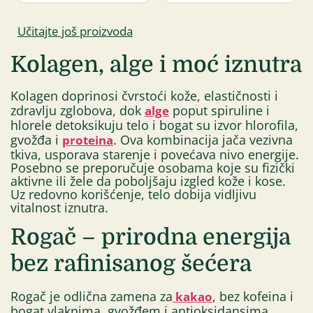
Učitajte još proizvoda
Kolagen, alge i moć iznutra
Kolagen doprinosi čvrstoći kože, elastičnosti i
zdravlju zglobova, dok
poput spiruline i
alge
hlorele detoksikuju telo i bogat su izvor hlorofila,
gvožđa i
. Ova kombinacija jača vezivna
proteina
tkiva, usporava starenje i povećava nivo energije.
Posebno se preporučuje osobama koje su fizički
aktivne ili žele da poboljšaju izgled kože i kose.
Uz redovno korišćenje, telo dobija vidljivu
vitalnost iznutra.
Rogač – prirodna energija
bez rafinisanog šećera
Rogač je odlična zamena za
, bez kofeina i
kakao
bogat vlaknima, gvožđem i antioksidansima.