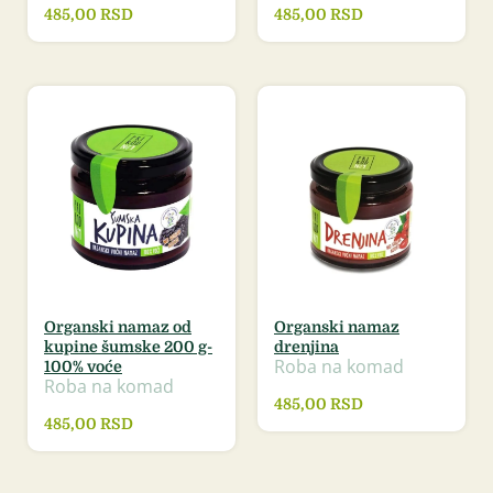
485,00
RSD
485,00
RSD
Organski namaz od
Organski namaz
kupine šumske 200 g-
drenjina
Roba na komad
100% voće
Roba na komad
485,00
RSD
485,00
RSD