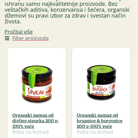
ishranu samo najkvalitetnije proizvode. Bez
veštačkih aditiva, konzervansa i šećera, organski
džemovi su pravi izbor za zdrav i svestan način
života.
Pročitaj više
Filter proizvoda
Organski namaz od
Organski namaz od
divljeg sipurka 200 g-
brusnice & borovnice
100% voće
200 g-100% voće
Roba na komad
Roba na komad