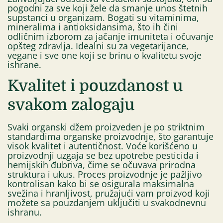
pogodni za sve koji žele da smanje unos štetnih
supstanci u organizam. Bogati su vitaminima,
mineralima i antioksidansima, što ih čini
odličnim izborom za jačanje imuniteta i očuvanje
opšteg zdravlja. Idealni su za vegetarijance,
vegane i sve one koji se brinu o kvalitetu svoje
ishrane.
Kvalitet i pouzdanost u
svakom zalogaju
Svaki organski džem proizveden je po striktnim
standardima organske proizvodnje, što garantuje
visok kvalitet i autentičnost. Voće korišćeno u
proizvodnji uzgaja se bez upotrebe pesticida i
hemijskih đubriva, čime se očuvava prirodna
struktura i ukus. Proces proizvodnje je pažljivo
kontrolisan kako bi se osigurala maksimalna
svežina i hranljivost, pružajući vam proizvod koji
možete sa pouzdanjem uključiti u svakodnevnu
ishranu.