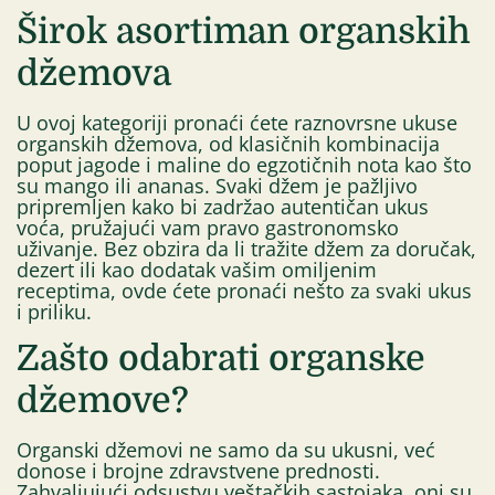
Širok asortiman organskih
džemova
U ovoj kategoriji pronaći ćete raznovrsne ukuse
organskih džemova, od klasičnih kombinacija
poput jagode i maline do egzotičnih nota kao što
su mango ili ananas. Svaki džem je pažljivo
pripremljen kako bi zadržao autentičan ukus
voća, pružajući vam pravo gastronomsko
uživanje. Bez obzira da li tražite džem za doručak,
dezert ili kao dodatak vašim omiljenim
receptima, ovde ćete pronaći nešto za svaki ukus
i priliku.
Zašto odabrati organske
džemove?
Organski džemovi ne samo da su ukusni, već
donose i brojne zdravstvene prednosti.
Zahvaljujući odsustvu veštačkih sastojaka, oni su