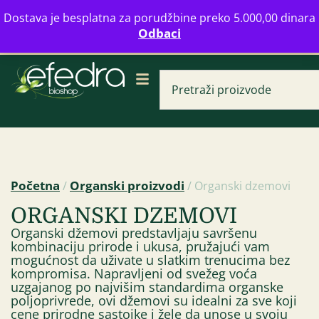
Bulevar Mihajla Pupina 16b, Novi Beograd
Dostava je besplatna za porudžbine preko 5.000,00 dinara
info@zdravahranaonline.rs
+381 (0)11 770 39 61
Odbaci
Radno vreme: Ponedeljak - Petak od 08-20h
Početna
Organski proizvodi
/
/ Organski dzemovi
ORGANSKI DZEMOVI
Crni kim ulje 250 
Organski džemovi predstavljaju savršenu
1.595,00
RSD
kombinaciju prirode i ukusa, pružajući vam
mogućnost da uživate u slatkim trenucima bez
kompromisa. Napravljeni od svežeg voća
uzgajanog po najvišim standardima organske
poljoprivrede, ovi džemovi su idealni za sve koji
cene prirodne sastojke i žele da unose u svoju