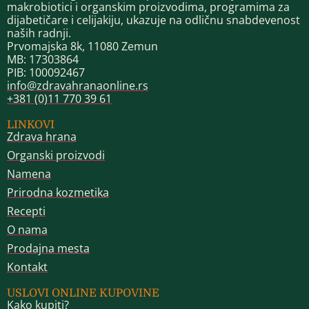
makrobiotici i organskim proizvodima, programima za
dijabetičare i celijakiju, ukazuje na odličnu snabdevenost
naših radnji.
Prvomajska 8k, 11080 Zemun
MB: 17303864
PIB: 100092467
info@zdravahranaonline.rs
+381 (0)11 770 39 61
LINKOVI
Zdrava hrana
Organski proizvodi
Namena
Prirodna kozmetika
Recepti
O nama
Prodajna mesta
Kontakt
USLOVI ONLINE KUPOVINE
Kako kupiti?