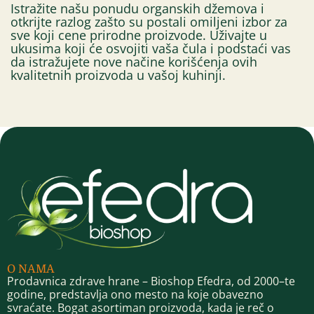
Istražite našu ponudu organskih džemova i
otkrijte razlog zašto su postali omiljeni izbor za
sve koji cene prirodne proizvode. Uživajte u
ukusima koji će osvojiti vaša čula i podstaći vas
da istražujete nove načine korišćenja ovih
kvalitetnih proizvoda u vašoj kuhinji.
O NAMA
Prodavnica zdrave hrane – Bioshop Efedra, od 2000–te
godine, predstavlja ono mesto na koje obavezno
svraćate. Bogat asortiman proizvoda, kada je reč o