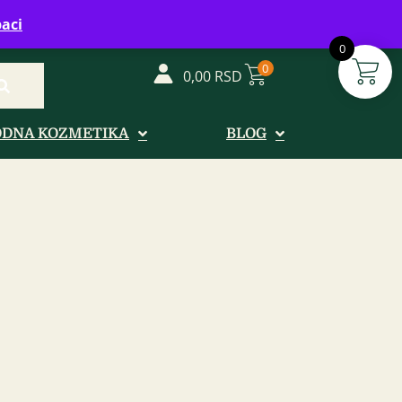
vreme: Ponedeljak - Petak od 08-20h
aci
0
0
0,00
RSD
ODNA KOZMETIKA
BLOG