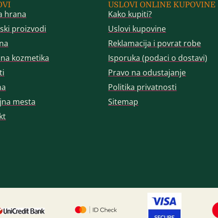
OVI
USLOVI ONLINE KUPOVINE
a hrana
Kako kupiti?
ski proizvodi
Uslovi kupovine
na
Reklamacija i povrat robe
dna kozmetika
Isporuka (podaci o dostavi)
ti
Pravo na odustajanje
ma
Politika privatnosti
jna mesta
Sitemap
kt