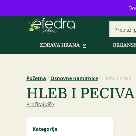
Bulevar Mihajla Pupina 16b, Novi B
Dos
ZDRAVA HRANA
ORGANSK
Početna
/
Osnovne namirnice
/ Hleb i peciva
HLEB I PECIVA
Pročitaj više
Kategorije