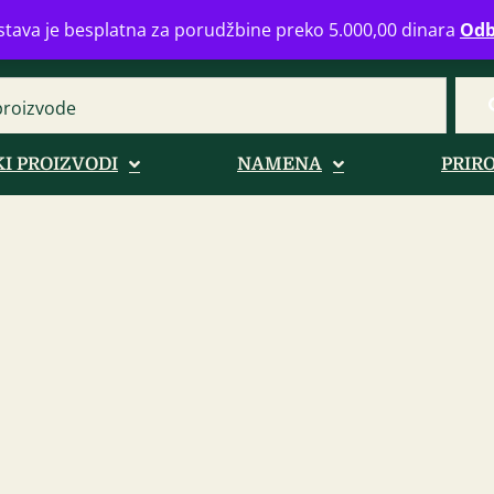
eograd
info@zdravahranaonline.rs
+381 (0)11 770 39 61
Radno 
tava je besplatna za porudžbine preko 5.000,00 dinara
Odb
I PROIZVODI
NAMENA
PRIR