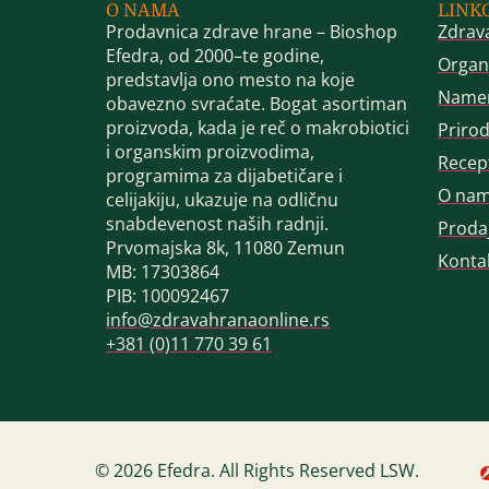
O NAMA
LINK
Prodavnica zdrave hrane – Bioshop
Zdrav
Efedra, od 2000–te godine,
Organ
predstavlja ono mesto na koje
Name
obavezno svraćate. Bogat asortiman
proizvoda, kada je reč o makrobiotici
Priro
i organskim proizvodima,
Recep
programima za dijabetičare i
O na
celijakiju, ukazuje na odličnu
snabdevenost naših radnji.
Proda
Prvomajska 8k, 11080 Zemun
Konta
MB: 17303864
PIB: 100092467
info@zdravahranaonline.rs
+381 (0)11 770 39 61
© 2026 Efedra. All Rights Reserved LSW.