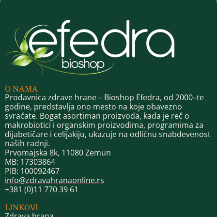
O NAMA
Prodavnica zdrave hrane – Bioshop Efedra, od 2000–te
godine, predstavlja ono mesto na koje obavezno
svraćate. Bogat asortiman proizvoda, kada je reč o
makrobiotici i organskim proizvodima, programima za
dijabetičare i celijakiju, ukazuje na odličnu snabdevenost
naših radnji.
Prvomajska 8k, 11080 Zemun
MB: 17303864
PIB: 100092467
info@zdravahranaonline.rs
+381 (0)11 770 39 61
LINKOVI
Zdrava hrana