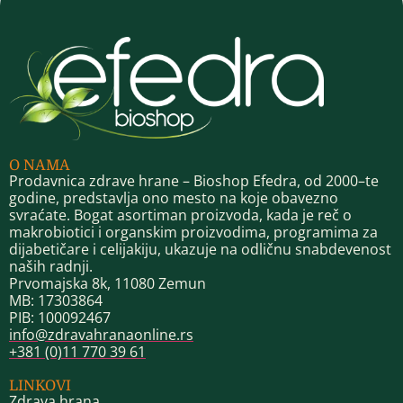
O NAMA
Prodavnica zdrave hrane – Bioshop Efedra, od 2000–te
godine, predstavlja ono mesto na koje obavezno
svraćate. Bogat asortiman proizvoda, kada je reč o
makrobiotici i organskim proizvodima, programima za
dijabetičare i celijakiju, ukazuje na odličnu snabdevenost
naših radnji.
Prvomajska 8k, 11080 Zemun
MB: 17303864
PIB: 100092467
info@zdravahranaonline.rs
+381 (0)11 770 39 61
LINKOVI
Zdrava hrana