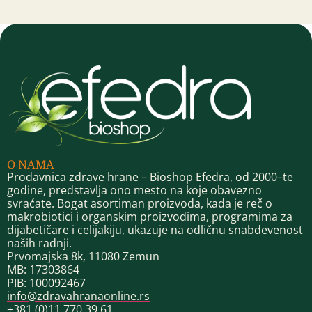
O NAMA
Prodavnica zdrave hrane – Bioshop Efedra, od 2000–te
godine, predstavlja ono mesto na koje obavezno
svraćate. Bogat asortiman proizvoda, kada je reč o
makrobiotici i organskim proizvodima, programima za
dijabetičare i celijakiju, ukazuje na odličnu snabdevenost
naših radnji.
Prvomajska 8k, 11080 Zemun
MB: 17303864
PIB: 100092467
info@zdravahranaonline.rs
+381 (0)11 770 39 61