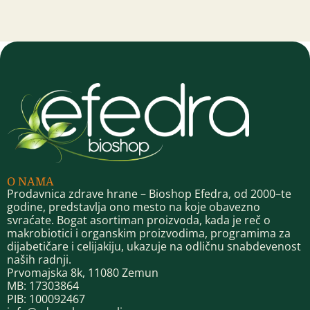
O NAMA
Prodavnica zdrave hrane – Bioshop Efedra, od 2000–te
godine, predstavlja ono mesto na koje obavezno
svraćate. Bogat asortiman proizvoda, kada je reč o
makrobiotici i organskim proizvodima, programima za
dijabetičare i celijakiju, ukazuje na odličnu snabdevenost
naših radnji.
Prvomajska 8k, 11080 Zemun
MB: 17303864
PIB: 100092467