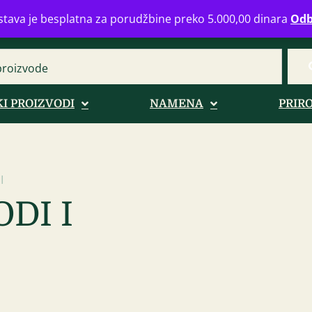
eograd
info@zdravahranaonline.rs
+381 (0)11 770 39 61
Radno 
tava je besplatna za porudžbine preko 5.000,00 dinara
Odb
I PROIZVODI
NAMENA
PRIR
I
DI I