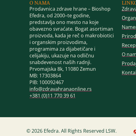
O NAMA
LINK
Prodavnica zdrave hrane – Bioshop
Zdrav
Efedra, od 2000–te godine,
Organ
predstavlja ono mesto na koje
Name
obavezno svraćate. Bogat asortiman
proizvoda, kada je reč o makrobiotici
Priro
i organskim proizvodima,
Recep
programima za dijabetičare i
O na
celijakiju, ukazuje na odličnu
snabdevenost naših radnji.
Proda
Prvomajska 8k, 11080 Zemun
Konta
MB: 17303864
PIB: 100092467
info@zdravahranaonline.rs
+381 (0)11 770 39 61
© 2026 Efedra. All Rights Reserved LSW.