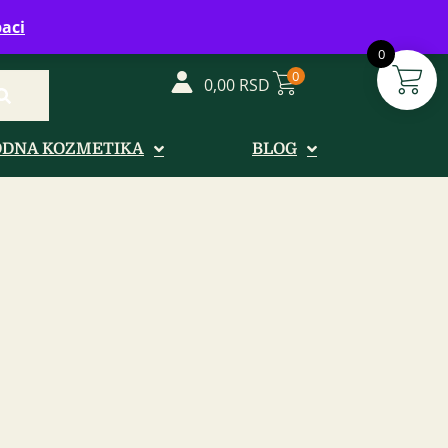
vreme: Ponedeljak - Petak od 08-20h
aci
0
0
0,00
RSD
ODNA KOZMETIKA
BLOG