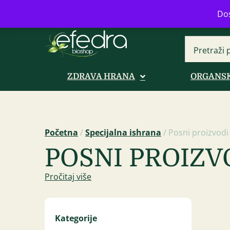
Bulevar Mihajla Pupina 16b, Novi B
Dos
ZDRAVA HRANA
ORGANSK
Početna
/
Specijalna ishrana
/ Posni proizvodi 
POSNI PROIZVO
Pročitaj više
Kategorije