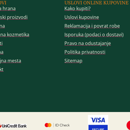
OVI
USLOVI ONLINE KUPOVINE
a hrana
Kako kupiti?
ski proizvodi
Uslovi kupovine
na
Reklamacija i povrat robe
dna kozmetika
Isporuka (podaci o dostavi)
ti
Pravo na odustajanje
ma
Politika privatnosti
jna mesta
Sitemap
kt