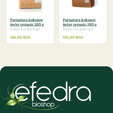
Fornatura kokosov
Fornatura kokosov
šećer organic 250 g
šećer organic 100 g
Roba na komad
Roba na komad
425,00
RSD
195,00
RSD