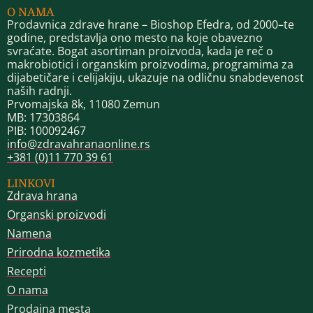
O NAMA
Prodavnica zdrave hrane – Bioshop Efedra, od 2000–te
godine, predstavlja ono mesto na koje obavezno
svraćate. Bogat asortiman proizvoda, kada je reč o
makrobiotici i organskim proizvodima, programima za
dijabetičare i celijakiju, ukazuje na odličnu snabdevenost
naših radnji.
Prvomajska 8k, 11080 Zemun
MB: 17303864
PIB: 100092467
info@zdravahranaonline.rs
+381 (0)11 770 39 61
LINKOVI
Zdrava hrana
Organski proizvodi
Namena
Prirodna kozmetika
Recepti
O nama
Prodajna mesta