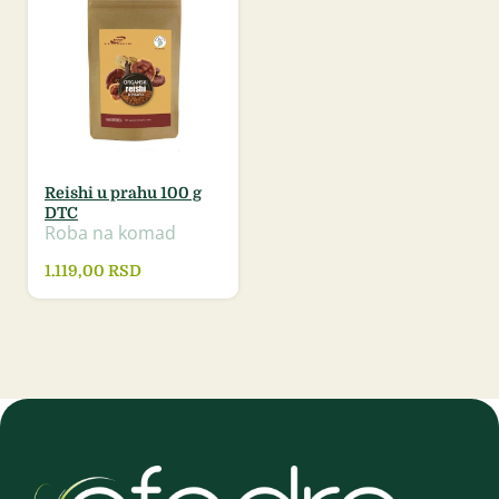
Reishi u prahu 100 g
DTC
Roba na komad
1.119,00
RSD