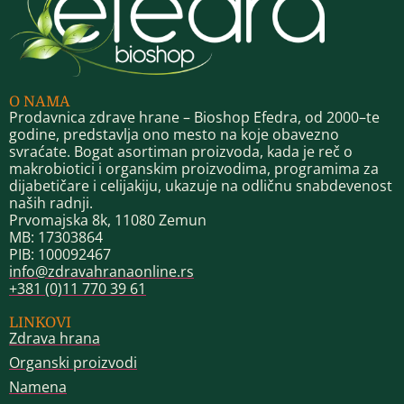
O NAMA
Prodavnica zdrave hrane – Bioshop Efedra, od 2000–te
godine, predstavlja ono mesto na koje obavezno
svraćate. Bogat asortiman proizvoda, kada je reč o
makrobiotici i organskim proizvodima, programima za
dijabetičare i celijakiju, ukazuje na odličnu snabdevenost
naših radnji.
Prvomajska 8k, 11080 Zemun
MB: 17303864
PIB: 100092467
info@zdravahranaonline.rs
+381 (0)11 770 39 61
LINKOVI
Zdrava hrana
Organski proizvodi
Namena