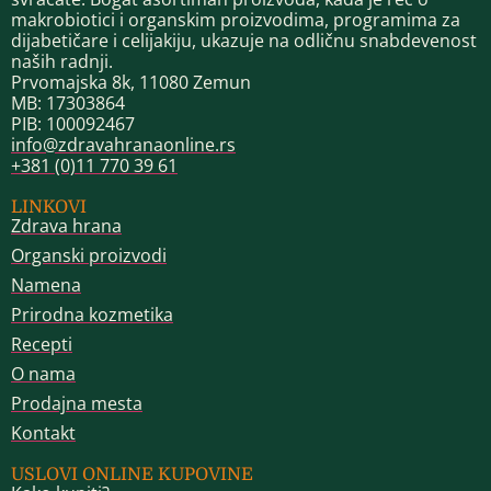
makrobiotici i organskim proizvodima, programima za
dijabetičare i celijakiju, ukazuje na odličnu snabdevenost
naših radnji.
Prvomajska 8k, 11080 Zemun
MB: 17303864
PIB: 100092467
info@zdravahranaonline.rs
+381 (0)11 770 39 61
LINKOVI
Zdrava hrana
Organski proizvodi
Namena
Prirodna kozmetika
Recepti
O nama
Prodajna mesta
Kontakt
USLOVI ONLINE KUPOVINE