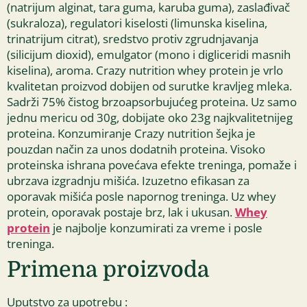
(natrijum alginat, tara guma, karuba guma), zaslađivač
(sukraloza), regulatori kiselosti (limunska kiselina,
trinatrijum citrat), sredstvo protiv zgrudnjavanja
(silicijum dioxid), emulgator (mono i digliceridi masnih
kiselina), aroma. Crazy nutrition whey protein je vrlo
kvalitetan proizvod dobijen od surutke kravljeg mleka.
Sadrži 75% čistog brzoapsorbujućeg proteina. Uz samo
jednu mericu od 30g, dobijate oko 23g najkvalitetnijeg
proteina. Konzumiranje Crazy nutrition šejka je
pouzdan način za unos dodatnih proteina. Visoko
proteinska ishrana povećava efekte treninga, pomaže i
ubrzava izgradnju mišića. Izuzetno efikasan za
oporavak mišića posle napornog treninga. Uz whey
protein, oporavak postaje brz, lak i ukusan.
Whey
protein
je najbolje konzumirati za vreme i posle
treninga.
Primena proizvoda
Uputstvo za upotrebu :