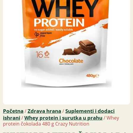
Početna
Zdrava hrana
Suplementi i dodaci
/
/
ishrani
Whey protein i surutka u prahu
/
/ Whey
protein čokolada 480 g Crazy Nutrition