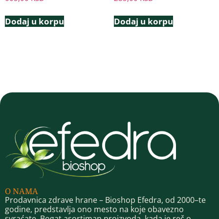
Dodaj u korpu
Dodaj u korpu
O NAMA
Prodavnica zdrave hrane – Bioshop Efedra, od 2000–te
godine, predstavlja ono mesto na koje obavezno
svraćate. Bogat asortiman proizvoda, kada je reč o