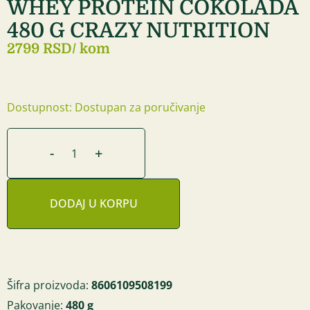
WHEY PROTEIN ČOKOLADA
480 G CRAZY NUTRITION
2799 RSD
/ kom
Dostupnost: Dostupan za poručivanje
-
+
DODAJ U KORPU
Šifra proizvoda:
8606109508199
Pakovanje:
480 g