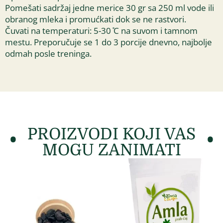
Pomešati sadržaj jedne merice 30 gr sa 250 ml vode ili
obranog mleka i promućkati dok se ne rastvori.
Čuvati na temperaturi: 5-30 ̊C na suvom i tamnom
mestu. Preporučuje se 1 do 3 porcije dnevno, najbolje
odmah posle treninga.
PROIZVODI KOJI VAS
MOGU ZANIMATI