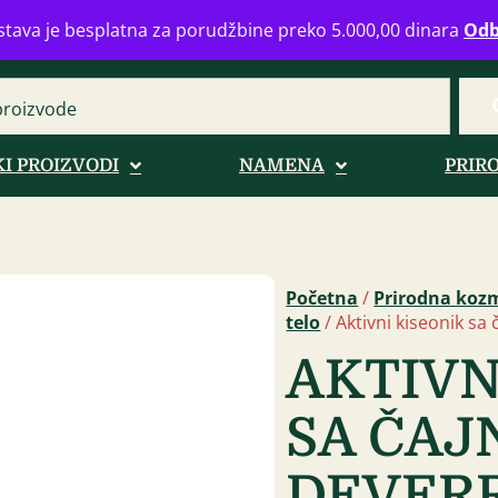
eograd
info@zdravahranaonline.rs
+381 (0)11 770 39 61
Radno 
tava je besplatna za porudžbine preko 5.000,00 dinara
Odb
I PROIZVODI
NAMENA
PRIR
Početna
/
Prirodna koz
telo
/ Aktivni kiseonik s
AKTIVN
SA ČAJ
DEVERR