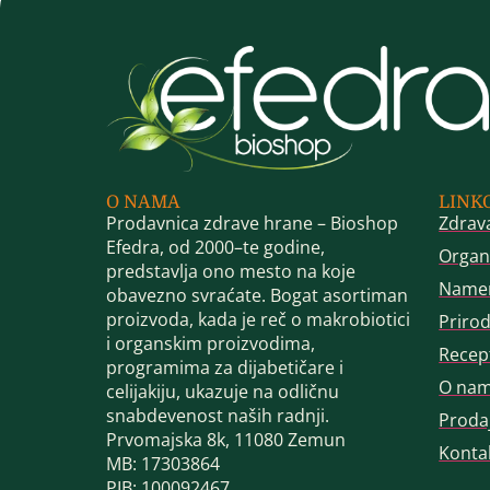
O NAMA
LINK
Prodavnica zdrave hrane – Bioshop
Zdrav
Efedra, od 2000–te godine,
Organ
predstavlja ono mesto na koje
Name
obavezno svraćate. Bogat asortiman
proizvoda, kada je reč o makrobiotici
Priro
i organskim proizvodima,
Recep
programima za dijabetičare i
O na
celijakiju, ukazuje na odličnu
snabdevenost naših radnji.
Proda
Prvomajska 8k, 11080 Zemun
Konta
MB: 17303864
PIB: 100092467