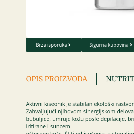
Brza isporuka
Sigurna kupovina
OPIS PROIZVODA
NUTRIT
Aktivni kiseonik je stabilan ekološki rastv
Zahvaljujući njihovom sinergijskom delovan
bubuljice, umruje kožu posle depilacije, b
iritirane i suncem
oštecene kože. Štiti od isušenja, a stopal