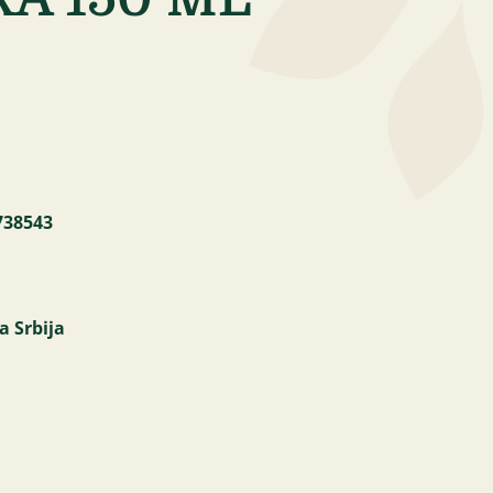
738543
a Srbija