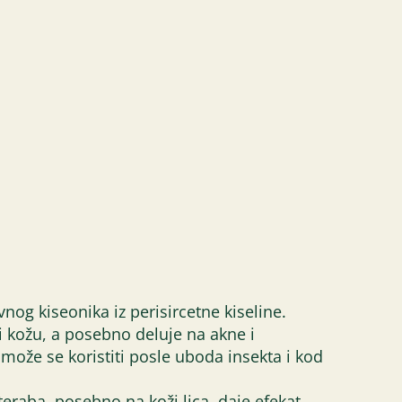
nog kiseonika iz perisircetne kiseline.
i kožu, a posebno deluje na akne i
može se koristiti posle uboda insekta i kod
eraba, posebno na koži lica, daje efekat