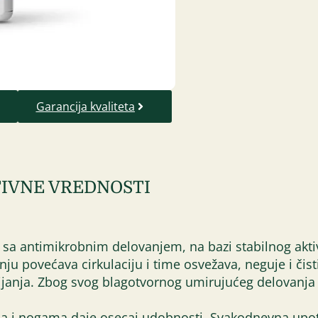
Garancija kvaliteta
IVNE VREDNOSTI
or sa antimikrobnim delovanjem, na bazi stabilnog aktiv
ju povećava cirkulaciju i time osvežava, neguje i čist
rijanja. Zbog svog blagotvornog umirujućeg delovanja 
ima i nogama daje osecaj udobnosti. Svakodnevna upot