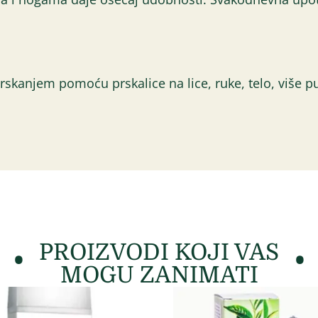
rskanjem pomoću prskalice na lice, ruke, telo, više p
PROIZVODI KOJI VAS
MOGU ZANIMATI