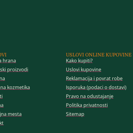
OVI
USLOVI ONLINE KUPOVINE
a hrana
Kako kupiti?
ski proizvodi
Uslovi kupovine
na
Reklamacija i povrat robe
dna kozmetika
Isporuka (podaci o dostavi)
ti
Pravo na odustajanje
ma
Politika privatnosti
jna mesta
Sitemap
kt