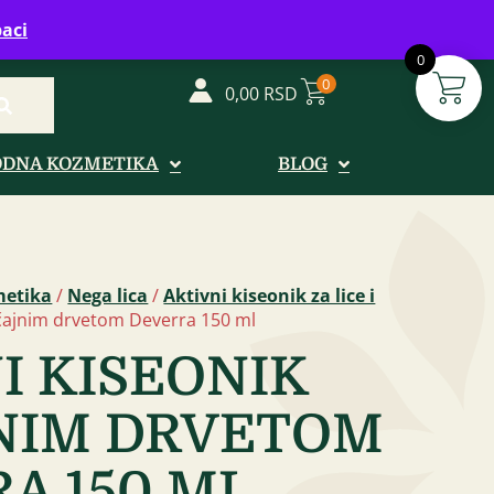
vreme: Ponedeljak - Petak od 08-20h
aci
0
0
0,00
RSD
ODNA KOZMETIKA
BLOG
metika
/
Nega lica
/
Aktivni kiseonik za lice i
a čajnim drvetom Deverra 150 ml
I KISEONIK
NIM DRVETOM
A 150 ML