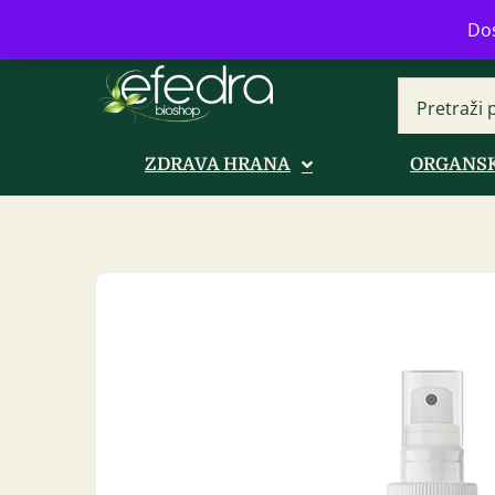
Bulevar Mihajla Pupina 16b, Novi B
Dos
ZDRAVA HRANA
ORGANSK