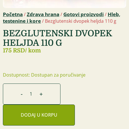
Početna
Zdrava hrana
Gotovi proizvodi
Hleb,
/
/
/
testenine i kore
/ Bezglutenski dvopek heljda 110 g
BEZGLUTENSKI DVOPEK
HELJDA 110 G
175 RSD
/ kom
Dostupnost: Dostupan za poručivanje
-
+
DODAJ U KORPU