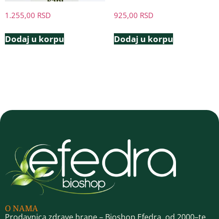
1.255,00
RSD
925,00
RSD
Dodaj u korpu
Dodaj u korpu
O NAMA
Prodavnica zdrave hrane – Bioshop Efedra, od 2000–te