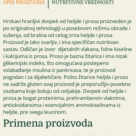
OPIS PROIZVODA
NUTRITIVNE VREDNOSTI
Hrskavi hranljivi dvopek od heljde i prosa proizveden je
po originalnoj tehnologiji u posebnom režimu obrade i
sušenja, od brašna od celog zrna heljde i prosa.
Proizvod je lako svarljiv, i ima specifičan nutritivan
sastav. Odličan je izvor dijetalnih vlakana, folne kiseline
i kalcijuma iz prosa. Proso je bazna žitarica i ima nizak
glikemijski indeks, što omogućava postepeno
oslabađanje insulina iz pankreasa, te je proizvod
pogodan i za dijabetičare. Pošto žitarice heljda i proso
ne sadrže gluten ovaj proizvod je preporučljiv posebno
osobama koje boluju od celijakije. Dvopek od heljde i
prosa je bogat proteinima, prehrambenim vlaknima,
antioksidansima i esencijalnim aminokiselinama iz
heljde, pre svega leucinom.
Primena proizvoda