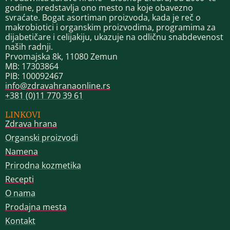
godine, predstavlja ono mesto na koje obavezno
svraćate. Bogat asortiman proizvoda, kada je reč o
makrobiotici i organskim proizvodima, programima za
dijabetičare i celijakiju, ukazuje na odličnu snabdevenost
naših radnji.
Prvomajska 8k, 11080 Zemun
MB: 17303864
PIB: 100092467
info@zdravahranaonline.rs
+381 (0)11 770 39 61
LINKOVI
Zdrava hrana
Organski proizvodi
Namena
Prirodna kozmetika
Recepti
O nama
Prodajna mesta
Kontakt