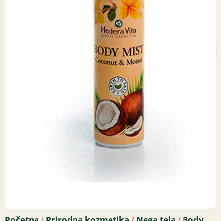
Početna
Prirodna kozmetika
Nega tela
Body
/
/
/