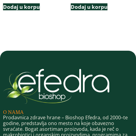
Dodaj u korpu
Dodaj u korpu
O NAMA
Prodavnica zdrave hrane – Bioshop Efedra, od 2000–te
godine, predstavlja ono mesto na koje obavezno
svraćate. Bogat asortiman proizvoda, kada je reč o
makrobiotici i organskim proizvodima, programima za