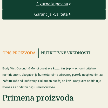
Sigurna kupovina
Garancija kvaliteta
OPIS PROIZVODA
NUTRITIVNE VREDNOSTI
Body Mist Coconut & Monoi osvežava kožu, čini je privlačnom i prijatno
namirisanom, obogaćen je humektansima prirodnog porekla neophodnim za
zaštitu kože od isušivanja i luksuzan osećaj na koži. Body Mist sadrži ulje
kokosa za dodatnu negu i mekoću kože.
Primena proizvoda