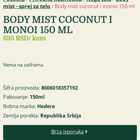
mist - sprej za telo
/ Body mist coconut i monoi 150 ml
BODY MIST COCONUT I
MONOI 150 ML
635 RSD
/ kom
Nema na zalihama
Šifra proizvoda:
8606018357192
Pakovanje:
150ml
Robna marka:
Hedera
Zemlja porekla:
Republika Srbija
Brza isporuka