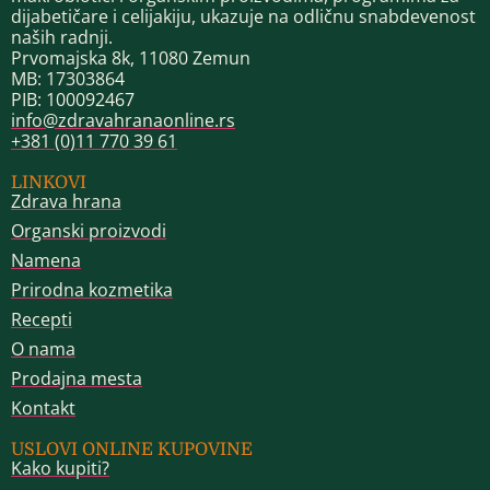
dijabetičare i celijakiju, ukazuje na odličnu snabdevenost
naših radnji.
Prvomajska 8k, 11080 Zemun
MB: 17303864
PIB: 100092467
info@zdravahranaonline.rs
+381 (0)11 770 39 61
LINKOVI
Zdrava hrana
Organski proizvodi
Namena
Prirodna kozmetika
Recepti
O nama
Prodajna mesta
Kontakt
USLOVI ONLINE KUPOVINE
Kako kupiti?