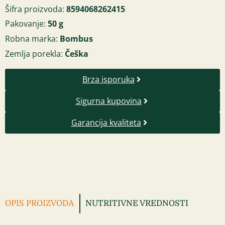
Šifra proizvoda:
8594068262415
Pakovanje:
50 g
Robna marka:
Bombus
Zemlja porekla:
Češka
Brza isporuka
Sigurna kupovina
Garancija kvaliteta
OPIS PROIZVODA
NUTRITIVNE VREDNOSTI