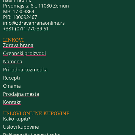
naših radnji.
Prvomajska 8k, 11080 Zemun
MB: 17303864
PIB: 100092467
info@zdravahranaonline.rs
+381 (0)11 770 39 61
LINKOVI
Zdrava hrana
Organski proizvodi
Namena
Prirodna kozmetika
Recepti
O nama
Prodajna mesta
Kontakt
USLOVI ONLINE KUPOVINE
Kako kupiti?
Uslovi kupovine