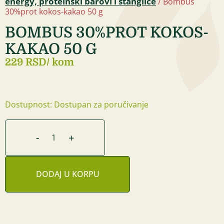
energy, proteinski barovi i štanglice
/ Bombus
30%prot kokos-kakao 50 g
BOMBUS 30%PROT KOKOS-
KAKAO 50 G
229 RSD
/ kom
Dostupnost: Dostupan za poručivanje
-
+
DODAJ U KORPU