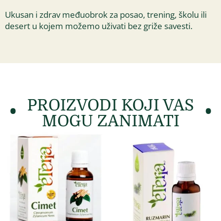
Ukusan i zdrav međuobrok za posao, trening, školu ili
desert u kojem možemo uživati bez griže savesti.
PROIZVODI KOJI VAS
MOGU ZANIMATI