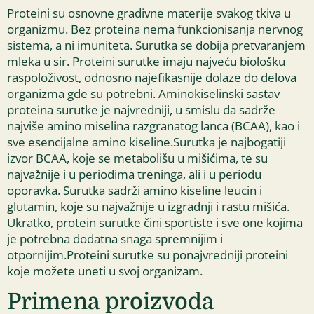
Proteini su osnovne gradivne materije svakog tkiva u
organizmu. Bez proteina nema funkcionisanja nervnog
sistema, a ni imuniteta. Surutka se dobija pretvaranjem
mleka u sir. Proteini surutke imaju najveću biološku
raspoloživost, odnosno najefikasnije dolaze do delova
organizma gde su potrebni. Aminokiselinski sastav
proteina surutke je najvredniji, u smislu da sadrže
najviše amino miselina razgranatog lanca (BCAA), kao i
sve esencijalne amino kiseline.Surutka je najbogatiji
izvor BCAA, koje se metabolišu u mišićima, te su
najvažnije i u periodima treninga, ali i u periodu
oporavka. Surutka sadrži amino kiseline leucin i
glutamin, koje su najvažnije u izgradnji i rastu mišića.
Ukratko, protein surutke čini sportiste i sve one kojima
je potrebna dodatna snaga spremnijim i
otpornijim.Proteini surutke su ponajvredniji proteini
koje možete uneti u svoj organizam.
Primena proizvoda