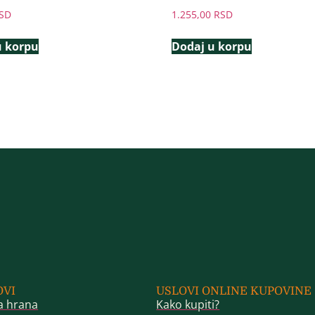
SD
1.255,00
RSD
u korpu
Dodaj u korpu
OVI
USLOVI ONLINE KUPOVINE
a hrana
Kako kupiti?