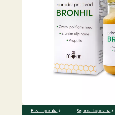
Brza isporuka
Sigurna kupovina