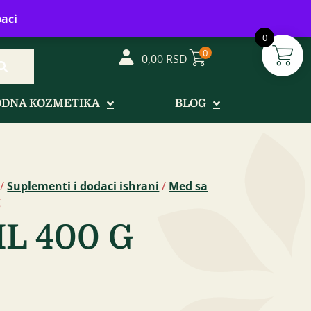
vreme: Ponedeljak - Petak od 08-20h
aci
0
0
0,00
RSD
ODNA KOZMETIKA
BLOG
/
Suplementi i dodaci ishrani
/
Med sa
g
L 400 G