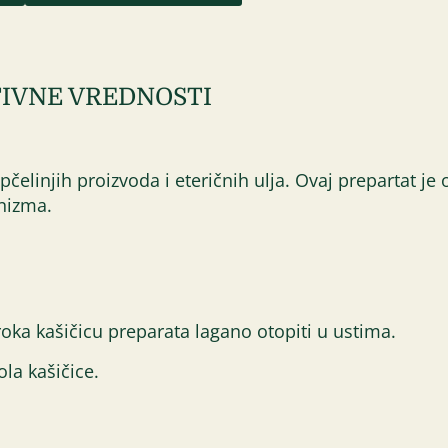
IVNE VREDNOSTI
čelinjih proizvoda i eteričnih ulja. Ovaj prepartat je 
anizma.
roka kašičicu preparata lagano otopiti u ustima.
la kašičice.