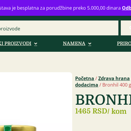
eograd
info@zdravahranaonline.rs
+381 (0)11 770 39 61
Radno 
tava je besplatna za porudžbine preko 5.000,00 dinara
Odb
I PROIZVODI
NAMENA
PRIR
Početna
/
Zdrava hrana
dodacima
/ Bronhil 400 
BRONHI
1465 RSD
/ kom