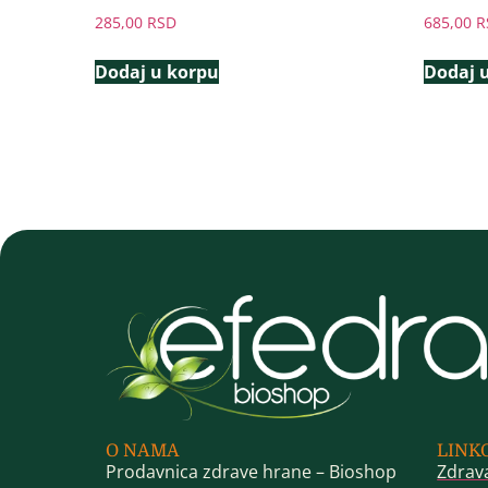
285,00
RSD
685,00
R
Dodaj u korpu
Dodaj 
O NAMA
LINK
Prodavnica zdrave hrane – Bioshop
Zdrav