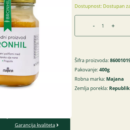
Dostupnost: Dostupan za
-
+
Šifra proizvoda:
8600101
Pakovanje:
400g
Robna marka:
Majana
Zemlja porekla:
Republik
Garancija kvaliteta