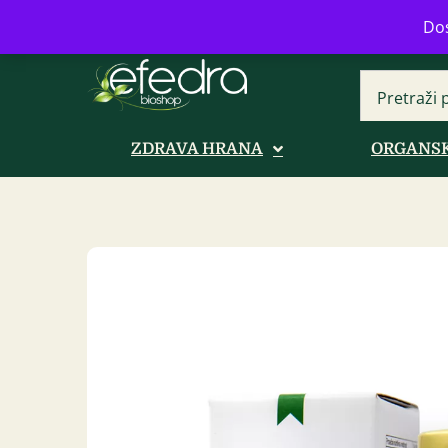
Bulevar Mihajla Pupina 16b, Novi B
Dos
ZDRAVA HRANA
ORGANSK