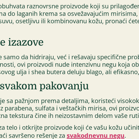
obuhvata raznovrsne proizvode koji su prilagođen
 do laganih krema sa osvežavajućim mirisima, sv
suvu, osetljivu ili kombinovanu kožu, pronaći će
e izazove
 ne samo da hidriraju, već i rešavaju specifične p
čnosti, ovi proizvodi nude intenzivnu negu koja o
ovog ulja i shea butera deluju blago, ali efikasno
u svakom pakovanju
n je sa pažnjom prema detaljima, koristeći visokok
rabena, sulfata i veštačkih mirisa, ovi proizvodi
atna tekstura čine ih neizostavnim delom vaše ruti
za telo i otkrijte proizvode koji će vašu kožu uč
aći savršeno rešenje za
svakodnevnu negu
.