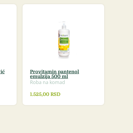
ić
Provitamin pantenol
emulzija 500 ml
Roba na komad
1.525,00
RSD