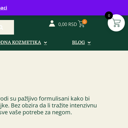
vreme: Ponedeljak - Petak od 08-20h
aci
0
0
0,00
RSD
ODNA KOZMETIKA
BLOG
odi su pažljivo formulisani kako bi
ke. Bez obzira da li tražite intenzivnu
i sve vaše potrebe za negom.