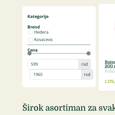
Kategorije
Brend
Hedera
Kovacevic
Cena
Bute
rsd
200 
Roba
rsd
1.17
Širok asortiman za svak