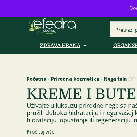
Bulevar Mihajla Pupina 16b, Novi B
Dos
ZDRAVA HRANA
ORGANSK
Početna
/
Prirodna kozmetika
/
Nega tela
/ Kr
KREME I BUTE
Uživajte u luksuzu prirodne nege sa naš
pružili duboku hidrataciju i negu vašoj k
hidrataciju, opuštanje ili regeneraciju
Pročitaj više