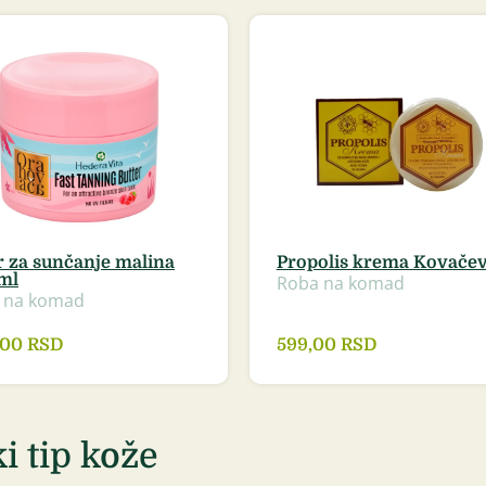
r za sunčanje malina
Propolis krema Kovačev
ml
Roba na komad
 na komad
5,00
RSD
599,00
RSD
i tip kože