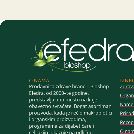
O NAMA
LINK
Prodavnica zdrave hrane – Bioshop
Zdrav
Efedra, od 2000–te godine,
Organ
predstavlja ono mesto na koje
Name
obavezno svraćate. Bogat asortiman
proizvoda, kada je reč o makrobiotici
Priro
i organskim proizvodima,
Recep
programima za dijabetičare i
O na
celijakiju, ukazuje na odličnu