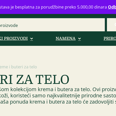
eograd
info@zdravahranaonline.rs
+381 (0)11 770 39 61
Radno 
tava je besplatna za porudžbine preko 5.000,00 dinara
Odb
I PROIZVODI
NAMENA
PRIR
eme i buteri za telo
RI ZA TELO
om kolekcijom krema i butera za telo. Ovi proizv
oži, koristeći samo najkvalitetnije prirodne sastoj
, naša ponuda krema i butera za telo će zadovoljit