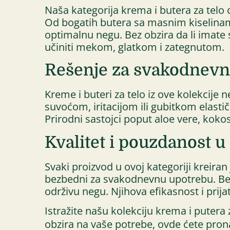
Naša kategorija krema i butera za telo 
Od bogatih butera sa masnim kiselinama
optimalnu negu. Bez obzira da li imate 
učiniti mekom, glatkom i zategnutom.
Rešenje za svakodnevn
Kreme i buteri za telo iz ove kolekcije
suvoćom, iritacijom ili gubitkom elasti
Prirodni sastojci poput aloe vere, kokos
Kvalitet i pouzdanost 
Svaki proizvod u ovoj kategoriji kreira
bezbedni za svakodnevnu upotrebu. Bez pa
održivu negu. Njihova efikasnost i prij
Istražite našu kolekciju krema i putera 
obzira na vaše potrebe, ovde ćete pron