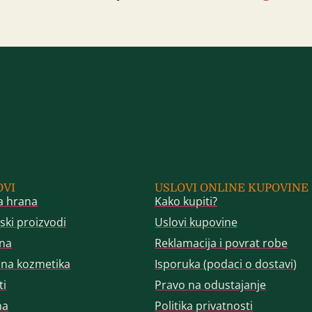
OVI
USLOVI ONLINE KUPOVINE
a hrana
Kako kupiti?
ski proizvodi
Uslovi kupovine
na
Reklamacija i povrat robe
dna kozmetika
Isporuka (podaci o dostavi)
ti
Pravo na odustajanje
ma
Politika privatnosti