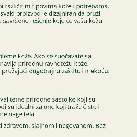
i različitim tipovima kože i potrebama.
aki proizvod je dizajniran da pruži
te savršeno rešenje koje će vašu kožu
robleme kože. Ako se suočavate sa
bnavlja prirodnu ravnotežu kože.
, pružajući dugotrajnu zaštitu i mekoću.
valitetne prirodne sastojke koji su
 su idealni za one koji traže čistu i
ne nege tela.
initi zdravom, sjajnom i negovanom. Bez