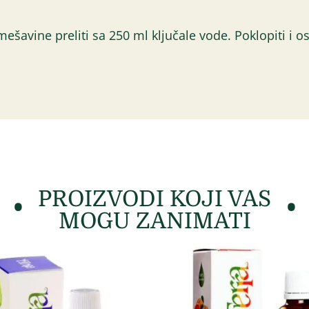
ešavine preliti sa 250 ml ključale vode. Poklopiti i os
PROIZVODI KOJI VAS
MOGU ZANIMATI