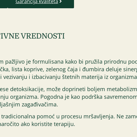
Garancija kvaliteta
IVNE VREDNOSTI
m pažljivo je formulisana kako bi pružila prirodnu p
a, lista koprive, zelenog čaja i đumbira deluje sinerg
si vezivanju i izbacivanju štetnih materija iz organizma
ese detoksikacije, može doprineti boljem metabolizmu
sanju organizma. Pogodna je kao podrška savremenom 
oljašnjim zagađivačima.
 tradicionalna pomoć u procesu mršavljenja. Ne zamen
ročito ako koristite terapiju.