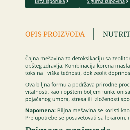
Brza isporuka
Sigurna kupovina
OPIS PROIZVODA
NUTRIT
Čajna mešavina za detoksikaciju sa zeolito
opšteg zdravlja. Kombinacija korena maslačk
toksina i viška tečnosti, dok zeolit doprino
Ova biljna formula podržava prirodne proc
vitalnosti, kao i opštem boljem funkcioni
pojačanog umora, stresa ili izloženosti sp
Napomena:
Biljna mešavina se koristi kao
Pre upotrebe se posavetovati sa lekarom, na