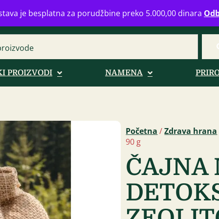
eograd
info@zdravahranaonline.rs
+381 (0)11 770 39 61
Radno 
tava je besplatna za porudžbine preko 5.000,00 dinara
Odb
I PROIZVODI
NAMENA
PRIR
Početna
/
Zdrava hrana
90 g
ČAJNA 
DETOKS
ZEOLIT