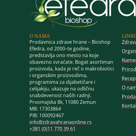
O NAMA
LINK
Prodavnica zdrave hrane – Bioshop
Zdrav
Efedra, od 2000–te godine,
Organ
predstavlja ono mesto na koje
Name
obavezno svraćate. Bogat asortiman
proizvoda, kada je reč o makrobiotici
Priro
i organskim proizvodima,
Recep
programima za dijabetičare i
O na
celijakiju, ukazuje na odličnu
snabdevenost naših radnji.
Proda
Prvomajska 8k, 11080 Zemun
Konta
MB: 17303864
PIB: 100092467
info@zdravahranaonline.rs
+381 (0)11 770 39 61