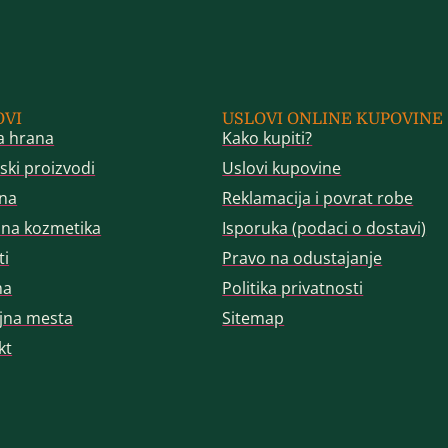
OVI
USLOVI ONLINE KUPOVINE
a hrana
Kako kupiti?
ski proizvodi
Uslovi kupovine
na
Reklamacija i povrat robe
dna kozmetika
Isporuka (podaci o dostavi)
ti
Pravo na odustajanje
ma
Politika privatnosti
jna mesta
Sitemap
kt