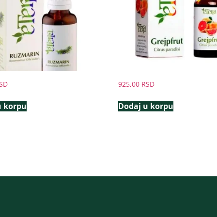
SD
925,00
RSD
u korpu
Dodaj u korpu