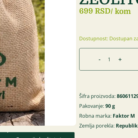
699 RSD
/ kom
Dostupnost: Dostupan za
-
+
Šifra proizvoda:
8606112
Pakovanje:
90 g
Robna marka:
Faktor M
Zemlja porekla:
Republik