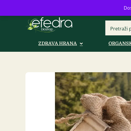
Bulevar Mihajla Pupina 16b, Novi B
Dos
ZDRAVA HRANA
ORGANSK