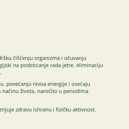
odršku čišćenju organizma i očuvanju
ijski na podsticanje rada jetre, eliminaciju
.
, povećanju nivoa energije i osećaju
načinu života, naročito u periodima
juje zdravu ishranu i fizičku aktivnost.