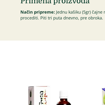
Primena proizvoda
Način pripreme:
Jednu kašiku (5gr) čajne m
procediti. Piti tri puta dnevno, pre obroka.