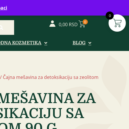
vreme: Ponedeljak - Petak od 08-20h
aci
0
0
0,00
RSD
ODNA KOZMETIKA
BLOG
/ Čajna mešavina za detoksikaciju sa zeolitom
MEŠAVINA ZA
IKACIJU SA
OM 90 G