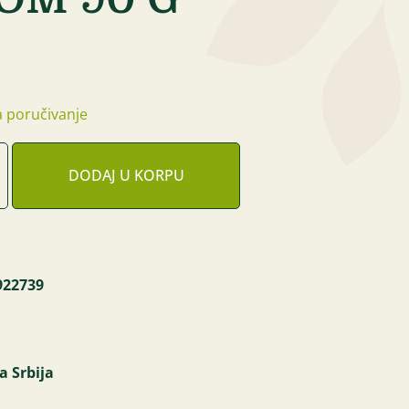
 poručivanje
DODAJ U KORPU
922739
a Srbija