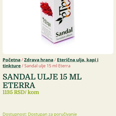
Početna
Zdrava hrana
Eterična ulja, kapi i
/
/
tinkture
/ Sandal ulje 15 ml Eterra
SANDAL ULJE 15 ML
ETERRA
1135 RSD
/ kom
Dostupnost: Dostupan za poručivanje