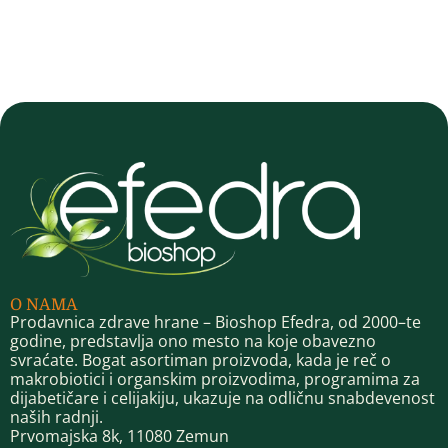
O NAMA
Prodavnica zdrave hrane – Bioshop Efedra, od 2000–te
godine, predstavlja ono mesto na koje obavezno
svraćate. Bogat asortiman proizvoda, kada je reč o
makrobiotici i organskim proizvodima, programima za
dijabetičare i celijakiju, ukazuje na odličnu snabdevenost
naših radnji.
Prvomajska 8k, 11080 Zemun