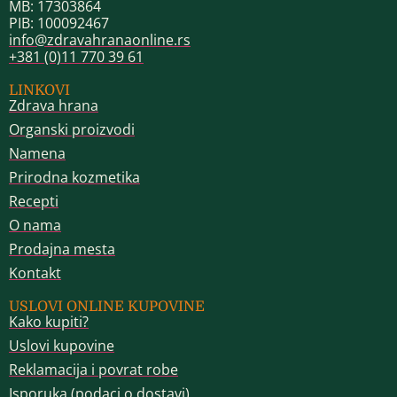
MB: 17303864
PIB: 100092467
info@zdravahranaonline.rs
+381 (0)11 770 39 61
LINKOVI
Zdrava hrana
Organski proizvodi
Namena
Prirodna kozmetika
Recepti
O nama
Prodajna mesta
Kontakt
USLOVI ONLINE KUPOVINE
Kako kupiti?
Uslovi kupovine
Reklamacija i povrat robe
Isporuka (podaci o dostavi)