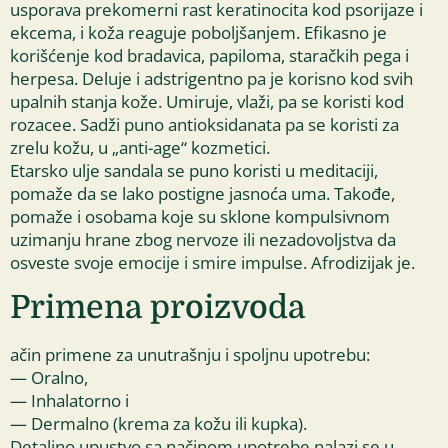
usporava prekomerni rast keratinocita kod psorijaze i
ekcema, i koža reaguje poboljšanjem. Efikasno je
korišćenje kod bradavica, papiloma, staračkih pega i
herpesa. Deluje i adstrigentno pa je korisno kod svih
upalnih stanja kože. Umiruje, vlaži, pa se koristi kod
rozacee. Sadži puno antioksidanata pa se koristi za
zrelu kožu, u „anti-age“ kozmetici.
Etarsko ulje sandala se puno koristi u meditaciji,
pomaže da se lako postigne jasnoća uma. Takođe,
pomaže i osobama koje su sklone kompulsivnom
uzimanju hrane zbog nervoze ili nezadovoljstva da
osveste svoje emocije i smire impulse. Afrodizijak je.
Primena proizvoda
ačin primene za unutrašnju i spoljnu upotrebu:
— Oralno,
— Inhalatorno i
— Dermalno (krema za kožu ili kupka).
Detaljno upustvo sa načinom upotrebe nalazi se u