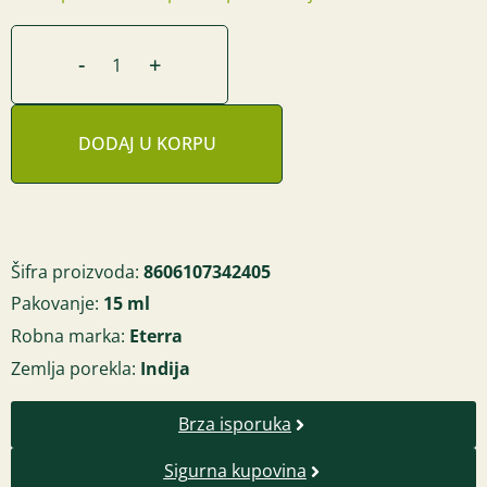
-
+
DODAJ U KORPU
Šifra proizvoda:
8606107342405
Pakovanje:
15 ml
Robna marka:
Eterra
Zemlja porekla:
Indija
Brza isporuka
Sigurna kupovina