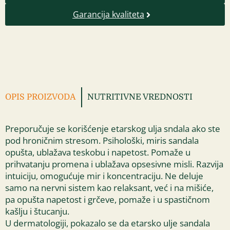
Garancija kvaliteta
OPIS PROIZVODA
NUTRITIVNE VREDNOSTI
Preporučuje se korišćenje etarskog ulja sndala ako ste
pod hroničnim stresom. Psihološki, miris sandala
opušta, ublažava teskobu i napetost. Pomaže u
prihvatanju promena i ublažava opsesivne misli. Razvija
intuiciju, omogućuje mir i koncentraciju. Ne deluje
samo na nervni sistem kao relaksant, već i na mišiće,
pa opušta napetost i grčeve, pomaže i u spastičnom
kašlju i štucanju.
U dermatologiji, pokazalo se da etarsko ulje sandala