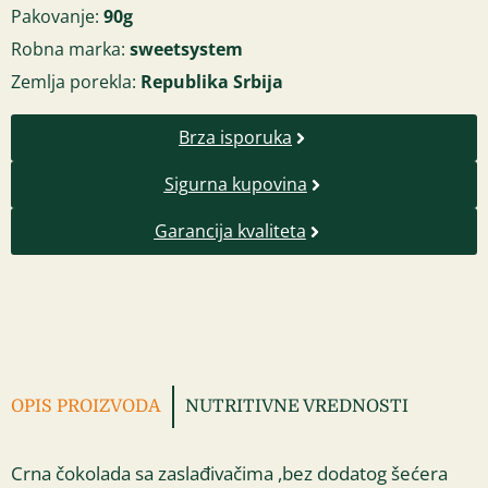
Pakovanje:
90g
Robna marka:
sweetsystem
Zemlja porekla:
Republika Srbija
Brza isporuka
Sigurna kupovina
Garancija kvaliteta
OPIS PROIZVODA
NUTRITIVNE VREDNOSTI
Crna čokolada sa zaslađivačima ,bez dodatog šećera