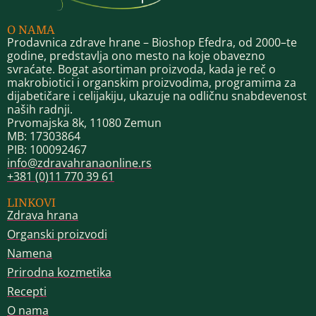
O NAMA
Prodavnica zdrave hrane – Bioshop Efedra, od 2000–te
godine, predstavlja ono mesto na koje obavezno
svraćate. Bogat asortiman proizvoda, kada je reč o
makrobiotici i organskim proizvodima, programima za
dijabetičare i celijakiju, ukazuje na odličnu snabdevenost
naših radnji.
Prvomajska 8k, 11080 Zemun
MB: 17303864
PIB: 100092467
info@zdravahranaonline.rs
+381 (0)11 770 39 61
LINKOVI
Zdrava hrana
Organski proizvodi
Namena
Prirodna kozmetika
Recepti
O nama