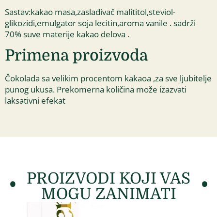
Sastav:kakao masa,zaslađivač malititol,steviol-
glikozidi,emulgator soja lecitin,aroma vanile . sadrži
70% suve materije kakao delova .
Primena proizvoda
Čokolada sa velikim procentom kakaoa ,za sve ljubitelje
punog ukusa. Prekomerna količina može izazvati
laksativni efekat
PROIZVODI KOJI VAS
MOGU ZANIMATI