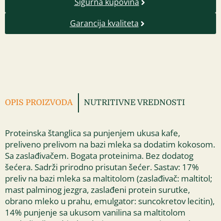
Sigurna kupovina
Garancija kvaliteta
OPIS PROIZVODA
NUTRITIVNE VREDNOSTI
Proteinska štanglica sa punjenjem ukusa kafe,
preliveno prelivom na bazi mleka sa dodatim kokosom.
Sa zaslađivačem. Bogata proteinima. Bez dodatog
šećera. Sadrži prirodno prisutan šećer. Sastav: 17%
preliv na bazi mleka sa maltitolom (zaslađivač: maltitol;
mast palminog jezgra, zaslađeni protein surutke,
obrano mleko u prahu, emulgator: suncokretov lecitin),
14% punjenje sa ukusom vanilina sa maltitolom