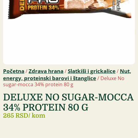
Početna
Zdrava hrana
Slatkiši i grickalice
Nut,
/
/
/
energy, proteinski barovi i štanglice
/ Deluxe No
sugar-mocca 34% protein 80 g
DELUXE NO SUGAR-MOCCA
34% PROTEIN 80 G
265 RSD
/ kom