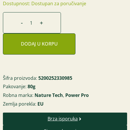
Dostupnost: Dostupan za poručivanje
-
+
DODAJ U KORPU
Šifra proizvoda:
5200252330985
Pakovanje:
80g
Robna marka:
Nature Tech
,
Power Pro
Zemlja porekla:
EU
Brza isporuka