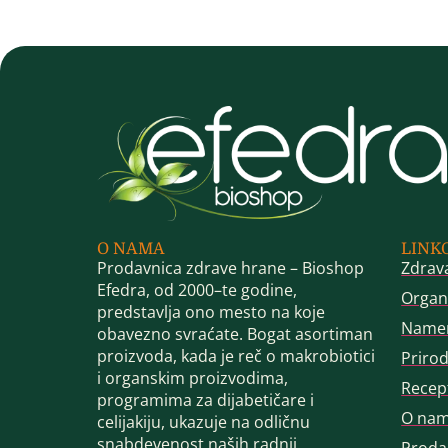
O NAMA
LINK
Prodavnica zdrave hrane – Bioshop
Zdrav
Efedra, od 2000–te godine,
Organ
predstavlja ono mesto na koje
Name
obavezno svraćate. Bogat asortiman
proizvoda, kada je reč o makrobiotici
Priro
i organskim proizvodima,
Recep
programima za dijabetičare i
O na
celijakiju, ukazuje na odličnu
snabdevenost naših radnji.
Proda