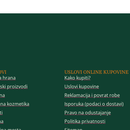
OVI
USLOVI ONLINE KUPOVINE
a hrana
Kako kupiti?
ski proizvodi
Uslovi kupovine
na
Reklamacija i povrat robe
dna kozmetika
Isporuka (podaci o dostavi)
ti
Pravo na odustajanje
ma
Politika privatnosti
jna mesta
Sitemap