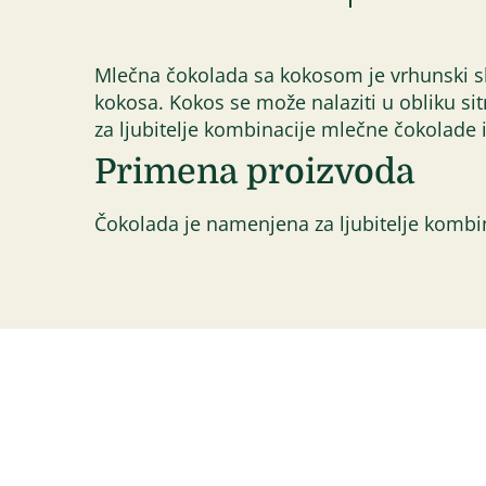
Mlečna čokolada sa kokosom je vrhunski s
kokosa. Kokos se može nalaziti u obliku sit
za ljubitelje kombinacije mlečne čokolade 
Primena proizvoda
Čokolada je namenjena za ljubitelje kombin