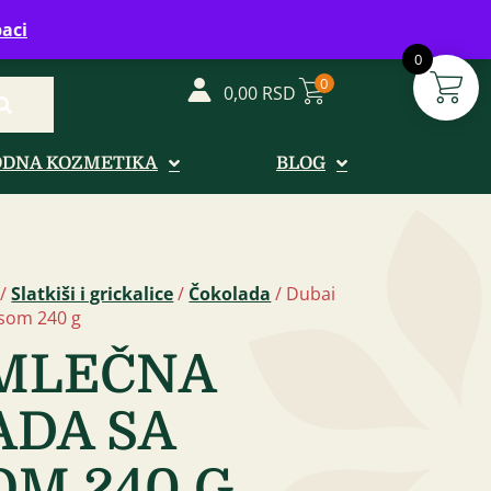
vreme: Ponedeljak - Petak od 08-20h
aci
0
0
0,00
RSD
ODNA KOZMETIKA
BLOG
/
Slatkiši i grickalice
/
Čokolada
/ Dubai
som 240 g
 MLEČNA
ADA SA
M 240 G