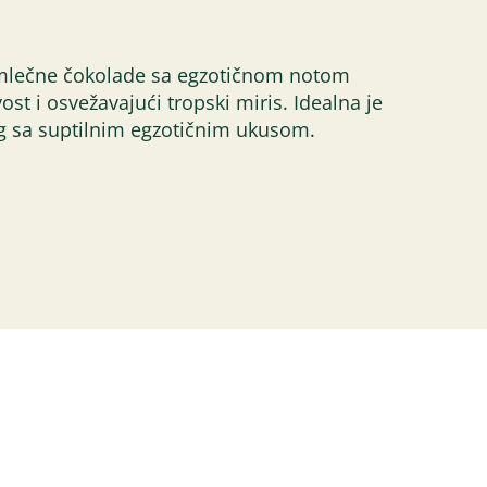
e mlečne čokolade sa egzotičnom notom
st i osvežavajući tropski miris. Idealna je
og sa suptilnim egzotičnim ukusom.