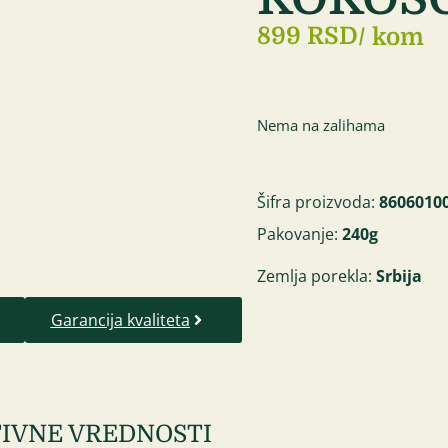
899 RSD
/ kom
Nema na zalihama
Šifra proizvoda:
8606010
Pakovanje:
240g
Zemlja porekla:
Srbija
Garancija kvaliteta
IVNE VREDNOSTI