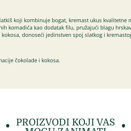
latkiš koji kombinuje bogat, kremast ukus kvalitetn
nih komadića kao dodatak filu, pružajući blagu hrskavo
i kokosa, donoseći jedinstven spoj slatkog i kremast
acije čokolade i kokosa.
PROIZVODI KOJI VAS