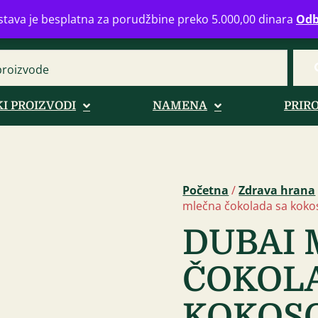
eograd
info@zdravahranaonline.rs
+381 (0)11 770 39 61
Radno 
tava je besplatna za porudžbine preko 5.000,00 dinara
Odb
I PROIZVODI
NAMENA
PRIR
Početna
/
Zdrava hrana
mlečna čokolada sa koko
DUBAI
ČOKOL
KOKOSO