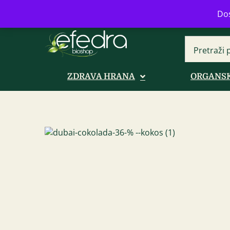
Bulevar Mihajla Pupina 16b, Novi B
Dos
ZDRAVA HRANA
ORGANSK