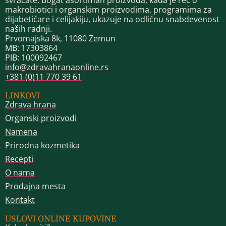
makrobiotici i organskim proizvodima, programima za
dijabetičare i celijakiju, ukazuje na odličnu snabdevenost
naših radnji.
Prvomajska 8k, 11080 Zemun
MB: 17303864
PIB: 100092467
info@zdravahranaonline.rs
+381 (0)11 770 39 61
LINKOVI
Zdrava hrana
Organski proizvodi
Namena
Prirodna kozmetika
Recepti
O nama
Prodajna mesta
Kontakt
USLOVI ONLINE KUPOVINE