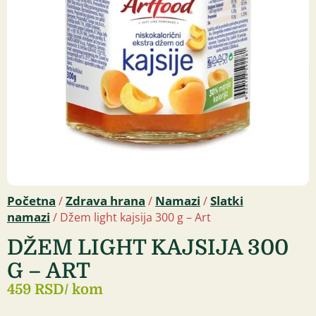
Početna
Zdrava hrana
Namazi
Slatki
/
/
/
namazi
/ Džem light kajsija 300 g – Art
DŽEM LIGHT KAJSIJA 300
G – ART
459 RSD
/ kom