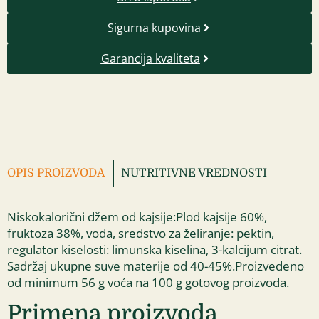
Sigurna kupovina
Garancija kvaliteta
OPIS PROIZVODA
NUTRITIVNE VREDNOSTI
Niskokalorični džem od kajsije:Plod kajsije 60%,
fruktoza 38%, voda, sredstvo za želiranje: pektin,
regulator kiselosti: limunska kiselina, 3-kalcijum citrat.
Sadržaj ukupne suve materije od 40-45%.Proizvedeno
od minimum 56 g voća na 100 g gotovog proizvoda.
Primena proizvoda