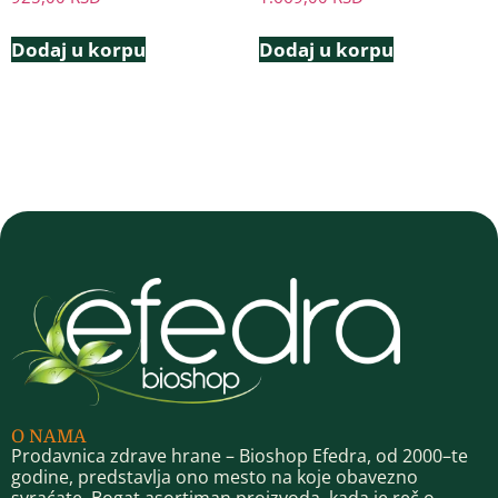
Dodaj u korpu
Dodaj u korpu
O NAMA
Prodavnica zdrave hrane – Bioshop Efedra, od 2000–te
godine, predstavlja ono mesto na koje obavezno
svraćate. Bogat asortiman proizvoda, kada je reč o