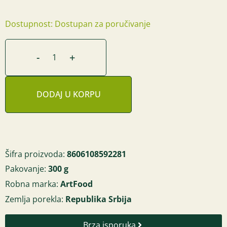
Dostupnost: Dostupan za poručivanje
-
+
DODAJ U KORPU
Šifra proizvoda:
8606108592281
Pakovanje:
300 g
Robna marka:
ArtFood
Zemlja porekla:
Republika Srbija
Brza isporuka