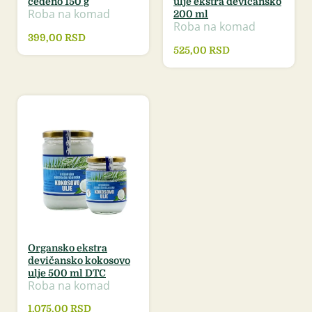
ceđeno 150 g
ulje ekstra devičansko
Roba na komad
200 ml
Roba na komad
399,00
RSD
525,00
RSD
Organsko ekstra
devičansko kokosovo
ulje 500 ml DTC
Roba na komad
1.075,00
RSD