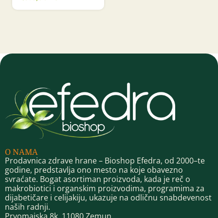
O NAMA
Prodavnica zdrave hrane – Bioshop Efedra, od 2000–te
godine, predstavlja ono mesto na koje obavezno
svraćate. Bogat asortiman proizvoda, kada je reč o
makrobiotici i organskim proizvodima, programima za
dijabetičare i celijakiju, ukazuje na odličnu snabdevenost
naših radnji.
Prvomajska 8k, 11080 Zemun