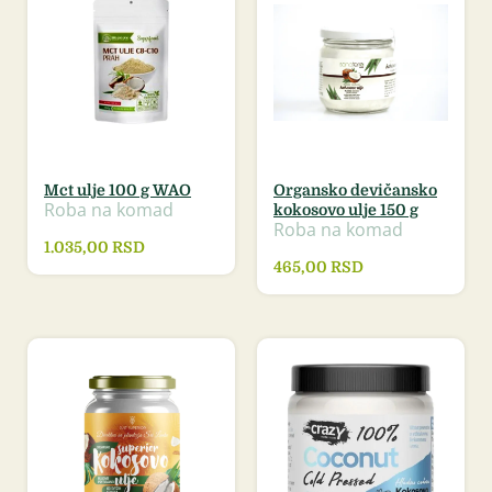
Mct ulje 100 g WAO
Organsko devičansko
Roba na komad
kokosovo ulje 150 g
Roba na komad
1.035,00
RSD
465,00
RSD