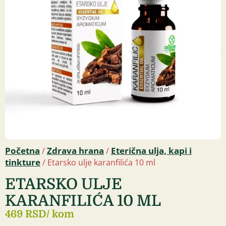
Početna
Zdrava hrana
Eterična ulja, kapi i
/
/
tinkture
/ Etarsko ulje karanfilića 10 ml
ETARSKO ULJE
KARANFILIĆA 10 ML
469 RSD
/ kom