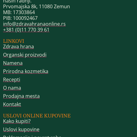
naših radnji.
Prvomajska 8k, 11080 Zemun
MB: 17303864
PIB: 100092467
info@zdravahranaonline.rs
+381 (0)11 770 39 61
LINKOVI
Zdrava hrana
Organski proizvodi
Namena
Prirodna kozmetika
Recepti
O nama
Prodajna mesta
Kontakt
USLOVI ONLINE KUPOVINE
Kako kupiti?
Uslovi kupovine