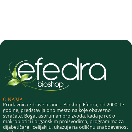
O NAMA
Prodavnica zdrave hrane – Bioshop Efedra, od 2000–te
godine, predstavlja ono mesto na koje obavezno
svraćate. Bogat asortiman proizvoda, kada je reč o
makrobiotici i organskim proizvodima, programima za
dijabetičare i celijakiju, ukazuje na odličnu snabdevenost