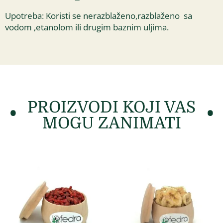
Upotreba: Koristi se nerazblaženo,razblaženo sa
vodom ,etanolom ili drugim baznim uljima.
PROIZVODI KOJI VAS
MOGU ZANIMATI