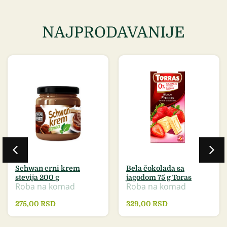
NAJPRODAVANIJE
Schwan crni krem
Bela čokolada sa
stevija 200 g
jagodom 75 g Toras
Roba na komad
Roba na komad
275,00
RSD
329,00
RSD