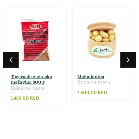
Togarashi začinska
Makadamija
Roba na meru
mešavina 300 g
Roba na meru
4.500,00
RSD
1.489,00
RSD