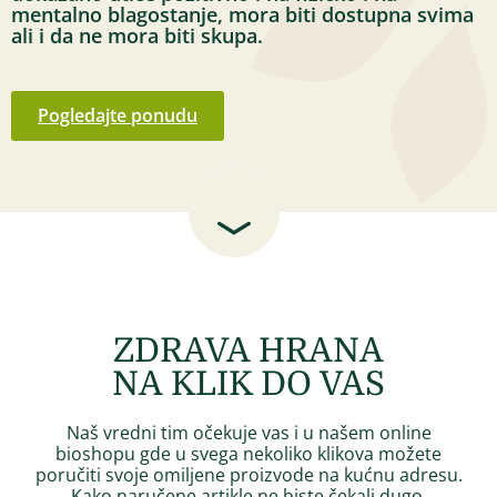
mentalno blagostanje, mora biti dostupna svima
ali i da ne mora biti skupa.
Pogledajte ponudu
ZDRAVA HRANA
NA KLIK DO VAS
Naš vredni tim očekuje vas i u našem online
bioshopu gde u svega nekoliko klikova možete
poručiti svoje omiljene proizvode na kućnu adresu.
Kako naručene artikle ne biste čekali dugo,