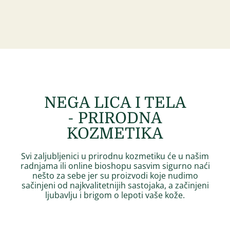
NEGA LICA I TELA
- PRIRODNA
KOZMETIKA
Svi zaljubljenici u prirodnu kozmetiku će u našim
radnjama ili online bioshopu sasvim sigurno naći
nešto za sebe jer su proizvodi koje nudimo
sačinjeni od najkvalitetnijih sastojaka, a začinjeni
ljubavlju i brigom o lepoti vaše kože.