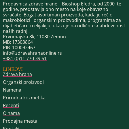
Prodavnica zdrave hrane – Bioshop Efedra, od 2000–te
godine, predstavlja ono mesto na koje obavezno
svraćate. Bogat asortiman proizvoda, kada je reč o
makrobiotici i organskim proizvodima, programima za
dijabetičare i celijakiju, ukazuje na odličnu snabdevenost
naših radnji.
Prvomajska 8k, 11080 Zemun
MB: 17303864
PIB: 100092467
info@zdravahranaonline.rs
+381 (0)11 770 39 61
LINKOVI
Zdrava hrana
Organski proizvodi
Namena
Prirodna kozmetika
Recepti
O nama
Prodajna mesta
Kontakt