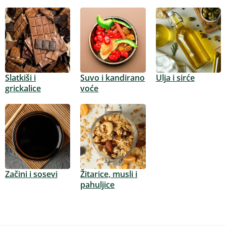
Slatkiši i
Suvo i kandirano
Ulja i sirće
grickalice
voće
Začini i sosevi
Žitarice, musli i
pahuljice