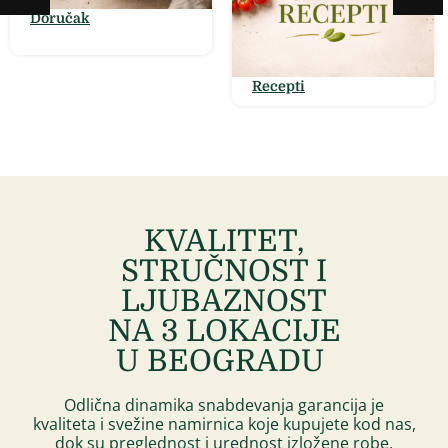
Doručak
Recepti
KVALITET,
STRUČNOST I
LJUBAZNOST
NA 3 LOKACIJE
U BEOGRADU ​
Odlična dinamika snabdevanja garancija je
kvaliteta i svežine namirnica koje kupujete kod nas,
dok su preglednost i urednost izložene robe,