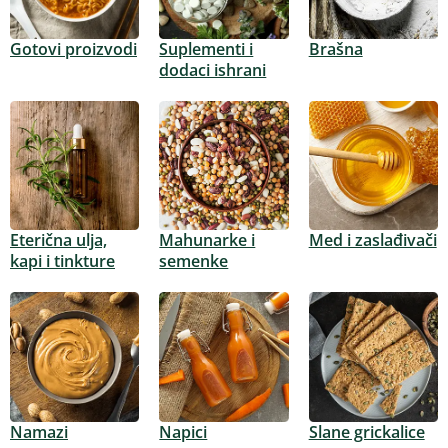
Gotovi proizvodi
Suplementi i
Brašna
dodaci ishrani
Eterična ulja,
Mahunarke i
Med i zaslađivači
kapi i tinkture
semenke
Namazi
Napici
Slane grickalice