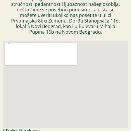
stručnost, pedantnost i ljubaznost našeg osoblja,
nešto čime se posebno ponosimo, a u šta se
možete uveriti ukoliko nas posetite u ulici
Prvomajska 8k u Zemunu, Đorđa Stanojevića 11d,
lokal 5 Novi Beograd, kao i u Bulevaru Mihajla
Pupina 16b na Novom Beogradu.