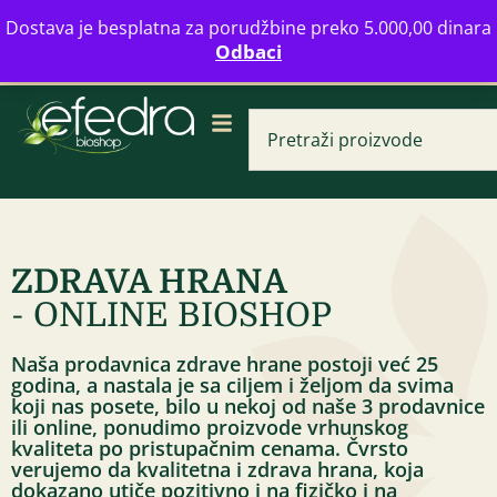
Bulevar Mihajla Pupina 16b, Novi Beograd
Dostava je besplatna za porudžbine preko 5.000,00 dinara
info@zdravahranaonline.rs
+381 (0)11 770 39 61
Odbaci
Radno vreme: Ponedeljak - Petak od 08-20h
ZDRAVA HRANA
- ONLINE BIOSHOP
mbir napitak
Niacin hyaluron c
ava 12 g
serum 30 ml
Naša prodavnica zdrave hrane postoji već 25
godina, a nastala je sa ciljem i željom da svima
1.795,00
RSD
+
DODAJ
koji nas posete, bilo u nekoj od naše 3 prodavnice
ili online, ponudimo proizvode vrhunskog
kvaliteta po pristupačnim cenama. Čvrsto
verujemo da kvalitetna i zdrava hrana, koja
dokazano utiče pozitivno i na fizičko i na