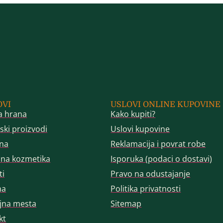
OVI
USLOVI ONLINE KUPOVINE
a hrana
Kako kupiti?
ski proizvodi
Uslovi kupovine
na
Reklamacija i povrat robe
dna kozmetika
Isporuka (podaci o dostavi)
ti
Pravo na odustajanje
ma
Politika privatnosti
jna mesta
Sitemap
kt