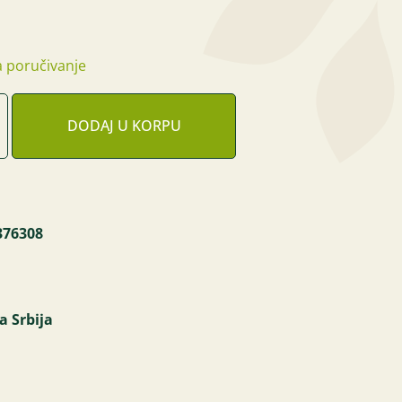
 poručivanje
DODAJ U KORPU
376308
a Srbija