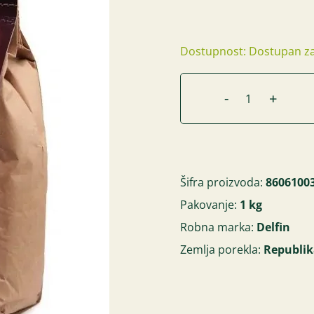
Dostupnost: Dostupan za
-
+
Šifra proizvoda:
8606100
Pakovanje:
1 kg
Robna marka:
Delfin
Zemlja porekla:
Republik