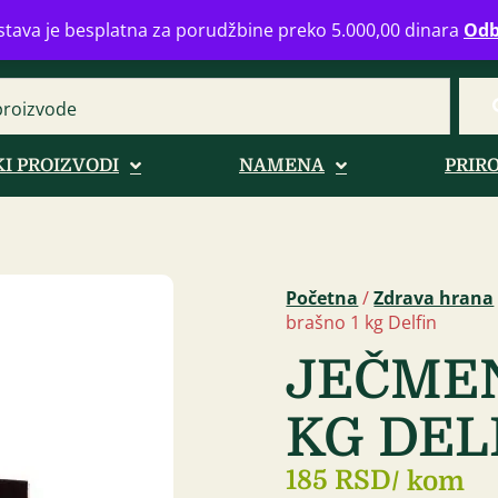
eograd
info@zdravahranaonline.rs
+381 (0)11 770 39 61
Radno 
tava je besplatna za porudžbine preko 5.000,00 dinara
Odb
I PROIZVODI
NAMENA
PRIR
Početna
/
Zdrava hrana
brašno 1 kg Delfin
JEČMEN
KG DEL
185 RSD
/ kom