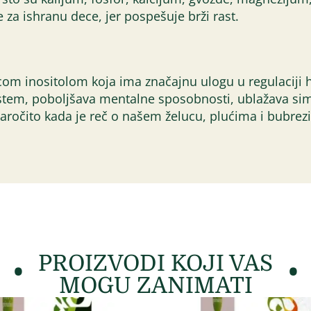
za ishranu dece, jer pospešuje brži rast.
m inositolom koja ima značajnu ulogu u regulaciji h
 sistem, poboljšava mentalne sposobnosti, ublažava si
naročito kada je reč o našem želucu, plućima i bubrez
PROIZVODI KOJI VAS
MOGU ZANIMATI