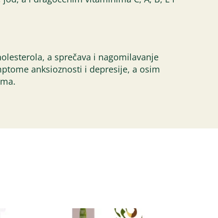
olesterola, a sprečava i nagomilavanje
mptome anksioznosti i depresije, a osim
ima.