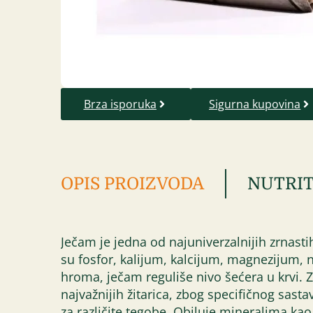
Brza isporuka
Sigurna kupovina
OPIS PROIZVODA
NUTRIT
Ječam je jedna od najuniverzalnijih zrnast
su fosfor, kalijum, kalcijum, magnezijum, n
hroma, ječam reguliše nivo šećera u krvi.
najvažnijih žitarica, zbog specifičnog sastav
za različite tegobe. Obiluje mineralima kao