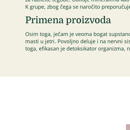
K grupe, zbog čega se naročito preporučuje 
Primena proizvoda
Osim toga, ječam je veoma bogat supstanco
masti u jetri. Povoljno deluje i na nervni
toga, efikasan je detoksikator organizma, 