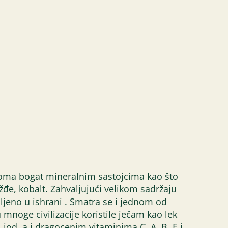
veoma bogat mineralnim sastojcima kao što
žđe, kobalt. Zahvaljujući velikom sadržaju
ljeno u ishrani . Smatra se i jednom od
u mnoge civilizacije koristile ječam kao lek
 jod, a i dragocenim vitaminima C, A, B, E i