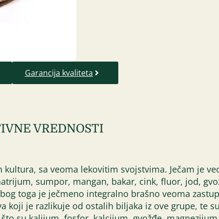
Garancija kvaliteta
IVNE VREDNOSTI
ih kultura, sa veoma lekovitim svojstvima. Ječam je 
atrijum, sumpor, mangan, bakar, cink, fluor, jod, gvo
 Zbog toga je ječmeno integralno brašno veoma zastup
a koji je razlikuje od ostalih biljaka iz ove grupe, te s
 što su kalijum, fosfor, kalcijum, gvožđe, magnezijum,