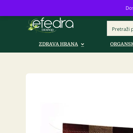
Bulevar Mihajla Pupina 16b, Novi B
Dos
ZDRAVA HRANA
ORGANSK