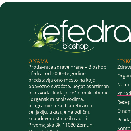
O NAMA
LINK
Prodavnica zdrave hrane – Bioshop
Zdrav
Efedra, od 2000–te godine,
Organ
predstavlja ono mesto na koje
Name
obavezno svraćate. Bogat asortiman
proizvoda, kada je reč o makrobiotici
Priro
i organskim proizvodima,
Recep
programima za dijabetičare i
O na
celijakiju, ukazuje na odličnu
snabdevenost naših radnji.
Proda
Prvomajska 8k, 11080 Zemun
Konta