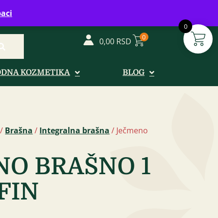
vreme: Ponedeljak - Petak od 08-20h
aci
0
0
0,00
RSD
ODNA KOZMETIKA
BLOG
/
Brašna
/
Integralna brašna
/ Ječmeno
O BRAŠNO 1
FIN