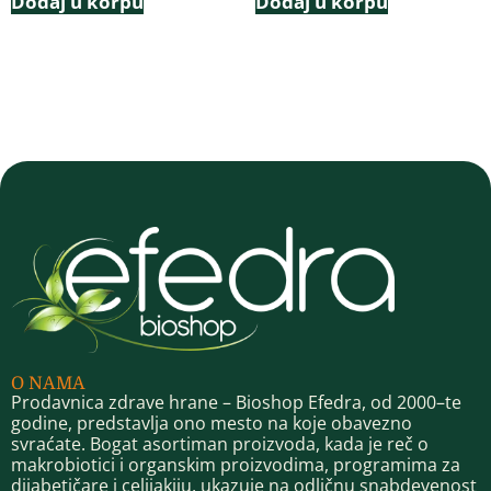
Dodaj u korpu
Dodaj u korpu
O NAMA
Prodavnica zdrave hrane – Bioshop Efedra, od 2000–te
godine, predstavlja ono mesto na koje obavezno
svraćate. Bogat asortiman proizvoda, kada je reč o
makrobiotici i organskim proizvodima, programima za
dijabetičare i celijakiju, ukazuje na odličnu snabdevenost