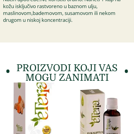
kožu isključivo rastvoreno u baznom ulju,
maslinovom,bademovom, susamovom ili nekom
drugom u niskoj koncentraciji.
PROIZVODI KOJI VAS
MOGU ZANIMATI