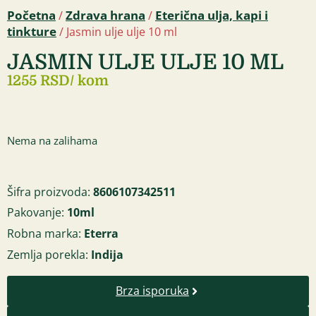
Početna
Zdrava hrana
Eterična ulja, kapi i
/
/
tinkture
/ Jasmin ulje ulje 10 ml
JASMIN ULJE ULJE 10 ML
1255 RSD
/ kom
Nema na zalihama
Šifra proizvoda:
8606107342511
Pakovanje:
10ml
Robna marka:
Eterra
Zemlja porekla:
Indija
Brza isporuka