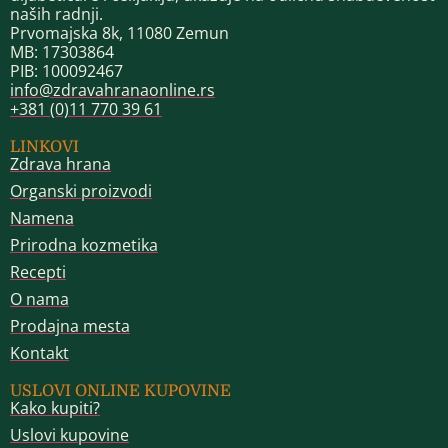
naših radnji.
Prvomajska 8k, 11080 Zemun
MB: 17303864
PIB: 100092467
info@zdravahranaonline.rs
+381 (0)11 770 39 61
LINKOVI
Zdrava hrana
Organski proizvodi
Namena
Prirodna kozmetika
Recepti
O nama
Prodajna mesta
Kontakt
USLOVI ONLINE KUPOVINE
Kako kupiti?
Uslovi kupovine