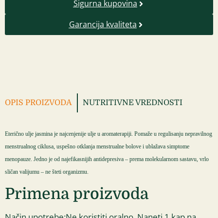
Sigurna kupovina
Garancija kvaliteta
OPIS PROIZVODA
NUTRITIVNE VREDNOSTI
Eterično ulje jasmina je najcenjenije ulje u aromaterapiji. Pomaže u regulisanju nepravilnog
menstrualnog ciklusa, uspešno otklanja menstrualne bolove i ublažava simptome
menopauze. Jedno je od najefikasnijih antidepresiva – prema molekularnom sastavu, vrlo
sličan valijumu – ne šteti organizmu.
Primena proizvoda
Način upotrebe:Ne koristiti oralno. Naneti 1 kap na