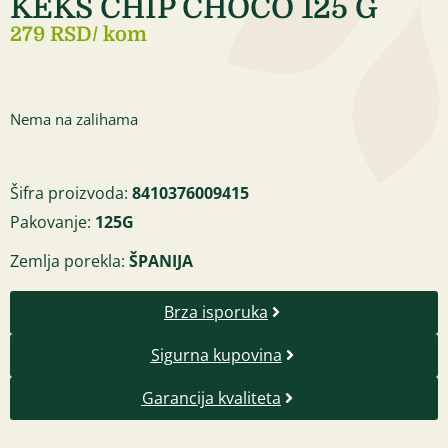
KEKS CHIP CHOCO 125 G
279 RSD
/ kom
Nema na zalihama
Šifra proizvoda:
8410376009415
Pakovanje:
125G
Zemlja porekla:
ŠPANIJA
Brza isporuka
Sigurna kupovina
Garancija kvaliteta