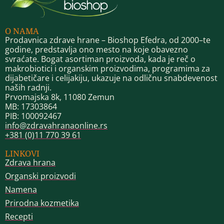
O NAMA
Prodavnica zdrave hrane – Bioshop Efedra, od 2000–te
godine, predstavlja ono mesto na koje obavezno
svraćate. Bogat asortiman proizvoda, kada je reč o
makrobiotici i organskim proizvodima, programima za
dijabetičare i celijakiju, ukazuje na odličnu snabdevenost
naših radnji.
Prvomajska 8k, 11080 Zemun
MB: 17303864
PIB: 100092467
info@zdravahranaonline.rs
+381 (0)11 770 39 61
LINKOVI
Zdrava hrana
Organski proizvodi
Namena
Prirodna kozmetika
Recepti