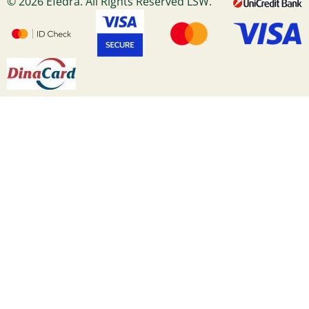
© 2026 Efedra. All Rights Reserved LSW.