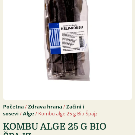
Početna
Zdrava hrana
Začini i
/
/
sosevi
Alge
/
/ Kombu alge 25 g Bio Špajz
KOMBU ALGE 25 G BIO