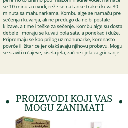
se 10 minuta u vodi, reže se na tanke trake i kuva 30
minuta sa mahunarkama. Kombu alge se namaču pre
sečenja i kuvanja, ali ne predugo da ne bi postale
klizave, a time i teške za sečenje. Kombu alge su dosta
debele i moraju se kuvati pola sata, a ponekad i duže.
Pripremaju se kao prilog uz mahunarke, korenasto
povrće ili žitarice jer olakšavaju njihovu probavu. Mogu
se staviti u čajeve, kisela jela, začine i jela za grickanje.
PROIZVODI KOJI VAS
MOGU ZANIMATI