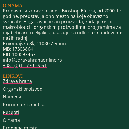
O NAMA
Prodavnica zdrave hrane – Bioshop Efedra, od 2000–te
godine, predstavlja ono mesto na koje obavezno
svraćate. Bogat asortiman proizvoda, kada je reč o
makrobiotici i organskim proizvodima, programima za
dijabetičare i celijakiju, ukazuje na odličnu snabdevenost
naših radnji.
Prvomajska 8k, 11080 Zemun
MB: 17303864
PIB: 100092467
info@zdravahranaonline.rs
+381 (0)11 770 39 61
LINKOVI
Zdrava hrana
Organski proizvodi
Namena
Prirodna kozmetika
Recepti
O nama
Prodajna mesta