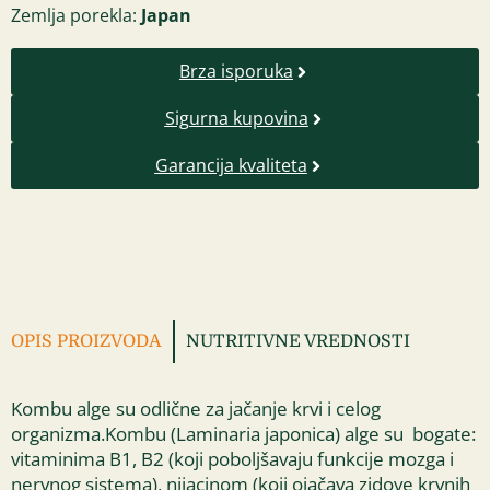
Zemlja porekla:
Japan
Brza isporuka
Sigurna kupovina
Garancija kvaliteta
OPIS PROIZVODA
NUTRITIVNE VREDNOSTI
Kombu alge su odlične za jačanje krvi i celog
organizma.Kombu (Laminaria japonica) alge su bogate:
vitaminima B1, B2 (koji poboljšavaju funkcije mozga i
nervnog sistema), nijacinom (koji ojačava zidove krvnih