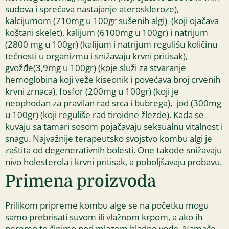
sudova i sprečava nastajanje ateroskleroze),
kalcijumom (710mg u 100gr sušenih algi) (koji ojačava
koštani skelet), kalijum (6100mg u 100gr) i natrijum
(2800 mg u 100gr) (kalijum i natrijum regulišu količinu
tečnosti u organizmu i snižavaju krvni pritisak),
gvožđe(3,9mg u 100gr) (koje služi za stvaranje
hemoglobina koji veže kiseonik i povećava broj crvenih
krvni zrnaca), fosfor (200mg u 100gr) (koji je
neophodan za pravilan rad srca i bubrega), jod (300mg
u 100gr) (koji reguliše rad tiroidne žlezde). Kada se
kuvaju sa tamari sosom pojačavaju seksualnu vitalnost i
snagu. Najvažnije terapeutsko svojstvo kombu algi je
zaštita od degenerativnih bolesti. One takođe snižavaju
nivo holesterola i krvni pritisak, a poboljšavaju probavu.
Primena proizvoda
Prilikom pripreme kombu alge se na početku mogu
samo prebrisati suvom ili vlažnom krpom, a ako ih
peremo to činimo pod mlazom hladne vode. Namače