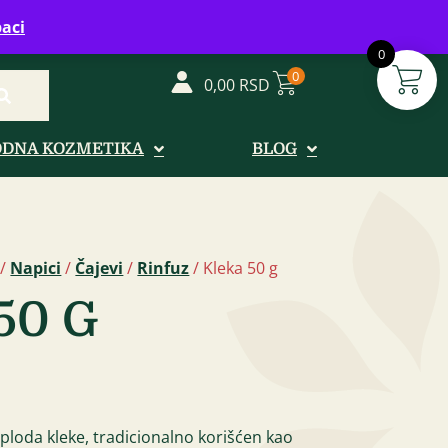
vreme: Ponedeljak - Petak od 08-20h
aci
0
0
0,00
RSD
ODNA KOZMETIKA
BLOG
/
Napici
/
Čajevi
/
Rinfuz
/ Kleka 50 g
50 G
d ploda kleke, tradicionalno korišćen kao