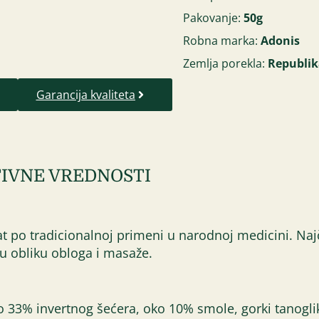
Pakovanje:
50g
Robna marka:
Adonis
Zemlja porekla:
Republik
Garancija kvaliteta
IVNE VREDNOSTI
nat po tradicionalnoj primeni u narodnoj medicini. Naj
 u obliku obloga i masaže.
do 33% invertnog šećera, oko 10% smole, gorki tanogli