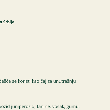
a Srbija
češće se koristi kao čaj za unutrašnju
kozid juniperozid, tanine, vosak, gumu,