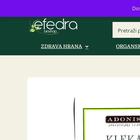
Bulevar Mihajla Pupina 16b, Novi B
Dos
ZDRAVA HRANA
ORGANSK