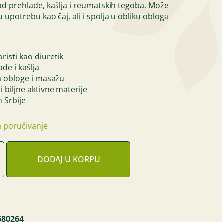
kod prehlade, kašlja i reumatskih tegoba. Može
u upotrebu kao čaj, ali i spolja u obliku obloga
risti kao diuretik
de i kašlja
za obloge i masažu
 i biljne aktivne materije
 Srbije
 poručivanje
DODAJ U KORPU
680264