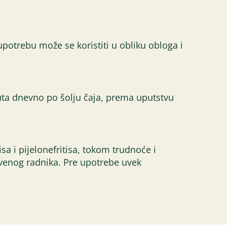
 upotrebu može se koristiti u obliku obloga i
i puta dnevno po šolju čaja, prema uputstvu
sa i pijelonefritisa, tokom trudnoće i
tvenog radnika. Pre upotrebe uvek