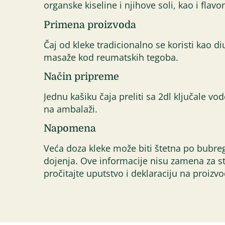
organske kiseline i njihove soli, kao i flav
Primena proizvoda
Čaj od kleke tradicionalno se koristi kao di
masaže kod reumatskih tegoba.
Način pripreme
Jednu kašiku čaja preliti sa 2dl ključale vo
na ambalaži.
Napomena
Veća doza kleke može biti štetna po bubrege
dojenja. Ove informacije nisu zamena za st
pročitajte uputstvo i deklaraciju na proizv