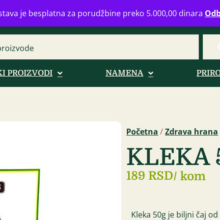
eograd
info@zdravahranaonline.rs
+381 (0)11 770 39 61
Radno 
tava je besplatna za porudžbine preko 5.000,00 dinara
Odb
I PROIZVODI
NAMENA
PRIR
Početna
/
Zdrava hrana
KLEKA 
189 RSD
/ kom
Kleka 50g je biljni čaj o