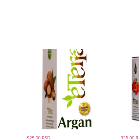
925,00
RSD
925,00
R