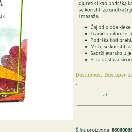
diuretik i kao podrška 
se koristiti za unutrašnj
i masaže.
Čaj od ploda kleke
Tradicionalno se ko
Podrška kod prehla
Može se koristiti 
Sadrži etarsko ulje
Brza dostava širom
Dostupnost: Dostupan za
-
+
Šifra proizvoda:
8606006