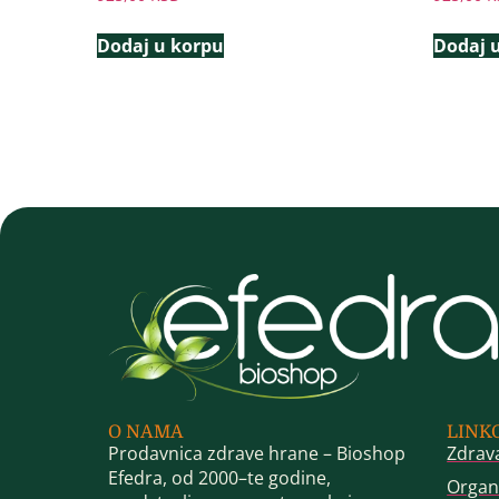
Dodaj u korpu
Dodaj 
O NAMA
LINK
Prodavnica zdrave hrane – Bioshop
Zdrav
Efedra, od 2000–te godine,
Organ