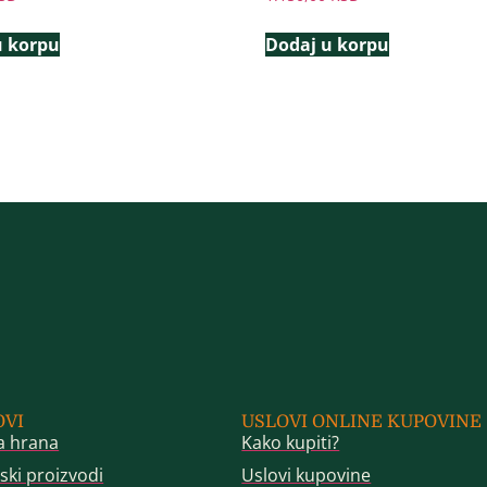
u korpu
Dodaj u korpu
OVI
USLOVI ONLINE KUPOVINE
a hrana
Kako kupiti?
ski proizvodi
Uslovi kupovine