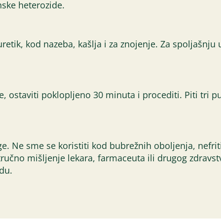
onske heterozide.
uretik, kod nazeba, kašlja i za znojenje. Za spoljašnju
de, ostaviti poklopljeno 30 minuta i procediti. Piti tr
. Ne sme se koristiti kod bubrežnih oboljenja, nefriti
ručno mišljenje lekara, farmaceuta ili drugog zdravs
odu.