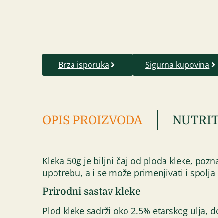
Brza isporuka
Sigurna kupovina
OPIS PROIZVODA
NUTRIT
Kleka 50g je biljni čaj od ploda kleke, poz
upotrebu, ali se može primenjivati i spolja
Prirodni sastav kleke
Plod kleke sadrži oko 2.5% etarskog ulja, 