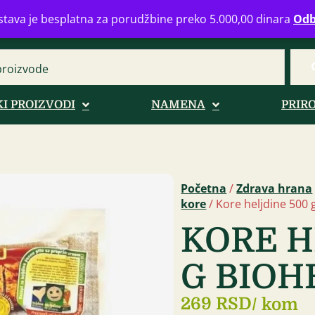
eograd
info@zdravahranaonline.rs
+381 (0)11 770 39 61
Radno 
tava je besplatna za porudžbine preko 5.000,00 dinara
Odb
I PROIZVODI
NAMENA
PRIR
Početna
/
Zdrava hrana
kore
/ Kore heljdine 500 
KORE H
G BIOH
269 RSD
/ kom