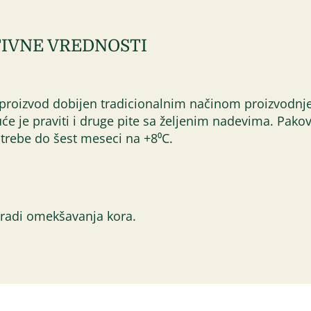
IVNE VREDNOSTI
proizvod dobijen tradicionalnim načinom proizvodnje,
e je praviti i druge pite sa željenim nadevima. Pakova
trebe do šest meseci na +8⁰C.
 radi omekšavanja kora.