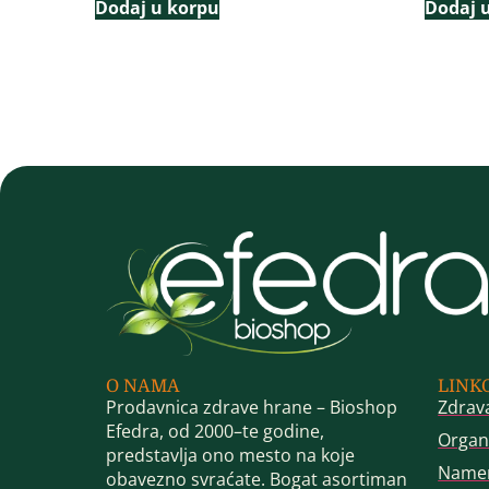
Dodaj u korpu
Dodaj 
O NAMA
LINK
Prodavnica zdrave hrane – Bioshop
Zdrav
Efedra, od 2000–te godine,
Organ
predstavlja ono mesto na koje
Name
obavezno svraćate. Bogat asortiman