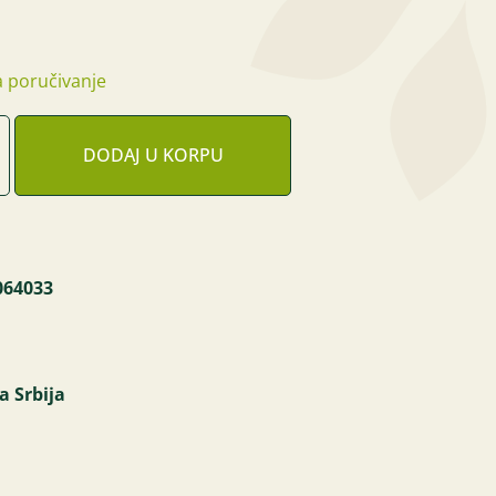
 poručivanje
DODAJ U KORPU
064033
a Srbija