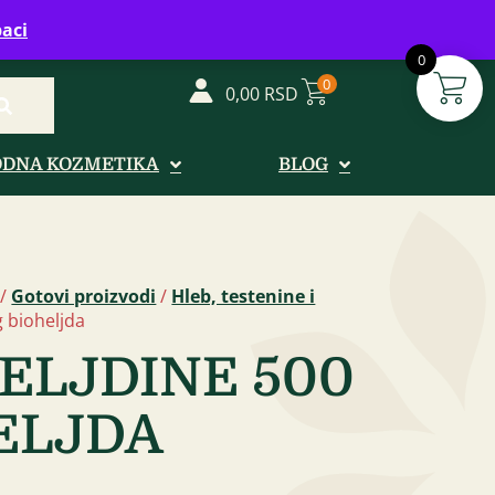
vreme: Ponedeljak - Petak od 08-20h
aci
0
0
0,00
RSD
ODNA KOZMETIKA
BLOG
/
Gotovi proizvodi
/
Hleb, testenine i
g bioheljda
ELJDINE 500
ELJDA