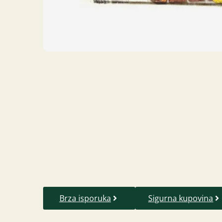
Brza isporuka
Sigurna kupovina