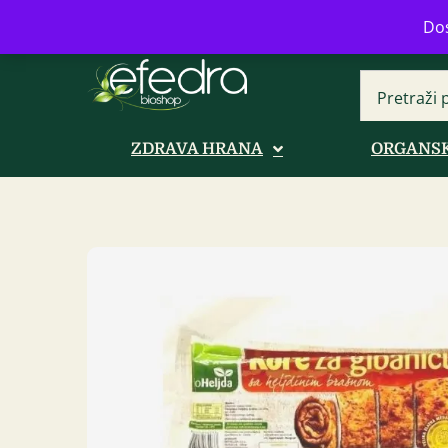
Bulevar Mihajla Pupina 16b, Novi B
Dos
ZDRAVA HRANA
ORGANSK