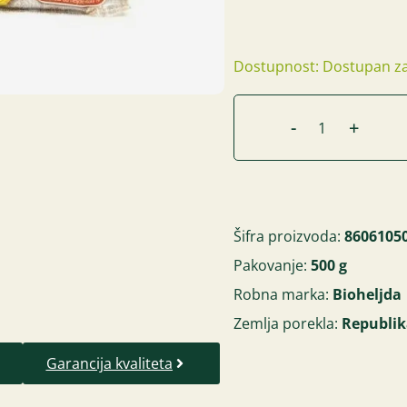
Dostupnost: Dostupan za
-
+
Šifra proizvoda:
8606105
Pakovanje:
500 g
Robna marka:
Bioheljda
Zemlja porekla:
Republik
Garancija kvaliteta