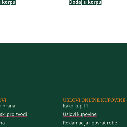
u korpu
Dodaj u korpu
OVI
USLOVI ONLINE KUPOVINE
a hrana
Kako kupiti?
ski proizvodi
Uslovi kupovine
na
Reklamacija i povrat robe