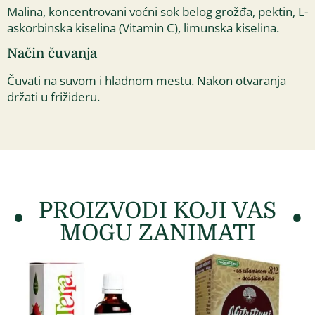
Malina, koncentrovani voćni sok belog grožđa, pektin, L-
askorbinska kiselina (Vitamin C), limunska kiselina.
Način čuvanja
Čuvati na suvom i hladnom mestu. Nakon otvaranja
držati u frižideru.
PROIZVODI KOJI VAS
MOGU ZANIMATI