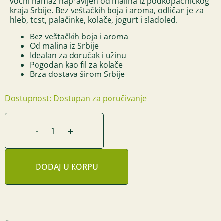
voćni namaz napravljen od malina iz podkopaoničkog
kraja Srbije. Bez veštačkih boja i aroma, odličan je za
hleb, tost, palačinke, kolače, jogurt i sladoled.
Bez veštačkih boja i aroma
Od malina iz Srbije
Idealan za doručak i užinu
Pogodan kao fil za kolače
Brza dostava širom Srbije
Dostupnost: Dostupan za poručivanje
-
+
DODAJ U KORPU