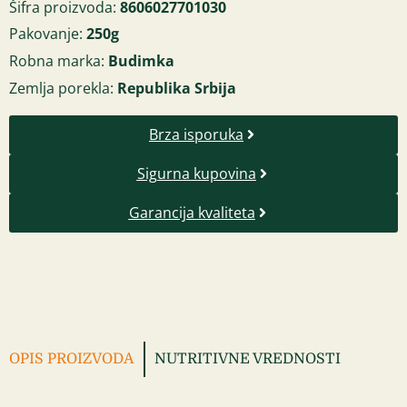
Šifra proizvoda:
8606027701030
Pakovanje:
250g
Robna marka:
Budimka
Zemlja porekla:
Republika Srbija
Brza isporuka
Sigurna kupovina
Garancija kvaliteta
OPIS PROIZVODA
NUTRITIVNE VREDNOSTI