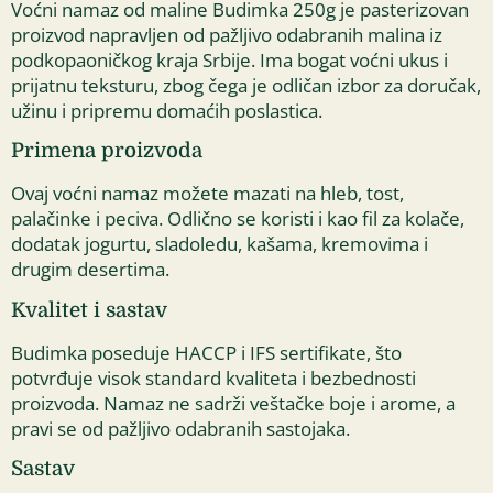
Voćni namaz od maline Budimka 250g je pasterizovan
proizvod napravljen od pažljivo odabranih malina iz
podkopaoničkog kraja Srbije. Ima bogat voćni ukus i
prijatnu teksturu, zbog čega je odličan izbor za doručak,
užinu i pripremu domaćih poslastica.
Primena proizvoda
Ovaj voćni namaz možete mazati na hleb, tost,
palačinke i peciva. Odlično se koristi i kao fil za kolače,
dodatak jogurtu, sladoledu, kašama, kremovima i
drugim desertima.
Kvalitet i sastav
Budimka poseduje HACCP i IFS sertifikate, što
potvrđuje visok standard kvaliteta i bezbednosti
proizvoda. Namaz ne sadrži veštačke boje i arome, a
pravi se od pažljivo odabranih sastojaka.
Sastav