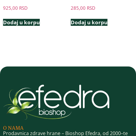
925,00
RSD
285,00
RSD
Dodaj u korpu
Dodaj u korpu
O NAMA
Prodavnica zdrave hrane – Bioshop Efedra, od 2000–te