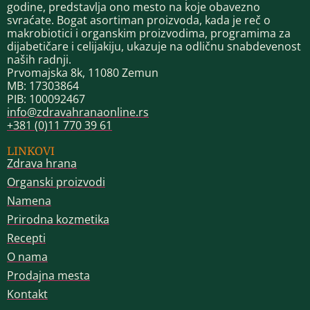
godine, predstavlja ono mesto na koje obavezno
svraćate. Bogat asortiman proizvoda, kada je reč o
makrobiotici i organskim proizvodima, programima za
dijabetičare i celijakiju, ukazuje na odličnu snabdevenost
naših radnji.
Prvomajska 8k, 11080 Zemun
MB: 17303864
PIB: 100092467
info@zdravahranaonline.rs
+381 (0)11 770 39 61
LINKOVI
Zdrava hrana
Organski proizvodi
Namena
Prirodna kozmetika
Recepti
O nama
Prodajna mesta
Kontakt