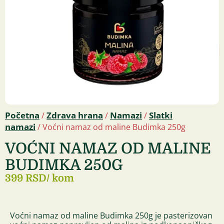
Početna
Zdrava hrana
Namazi
Slatki
/
/
/
namazi
/ Voćni namaz od maline Budimka 250g
VOĆNI NAMAZ OD MALINE
BUDIMKA 250G
399 RSD
/ kom
Voćni namaz od maline Budimka 250g je pasterizovan