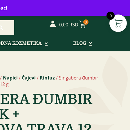
vreme: Ponedeljak - Petak od 08-20h
aci
0
0
0,00
RSD
ODNA KOZMETIKA
BLOG
/
Napici
/
Čajevi
/
Rinfuz
/ Singabera đumbir
12 g
ERA ĐUMBIR
K +
VA TRAVA 12