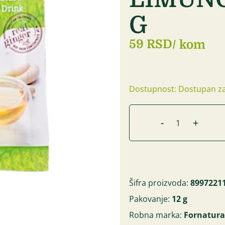
G
59 RSD
/ kom
Dostupnost: Dostupan za
-
+
Šifra proizvoda:
8997221
Pakovanje:
12 g
Robna marka:
Fornatur