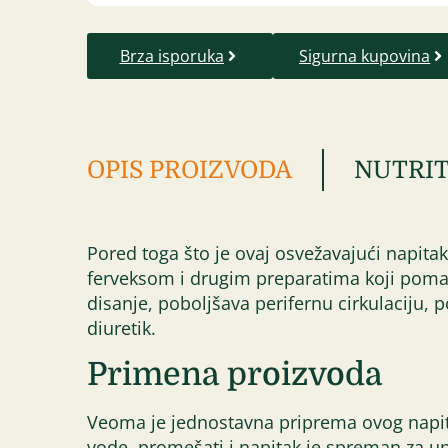
Brza isporuka
Sigurna kupovina
OPIS PROIZVODA
NUTRIT
Pored toga što je ovaj osvežavajući napita
ferveksom i drugim preparatima koji pomaž
disanje, poboljšava perifernu cirkulaciju,
diuretik.
Primena proizvoda
Veoma je jednostavna priprema ovog napitk
vode, promešati i napitak je spreman za u