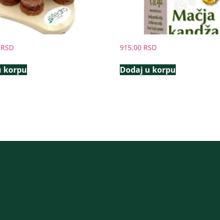
0
RSD
915,00
RSD
u korpu
Dodaj u korpu