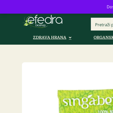
Bulevar Mihajla Pupina 16b, Novi B
Dos
ZDRAVA HRANA
ORGANSK