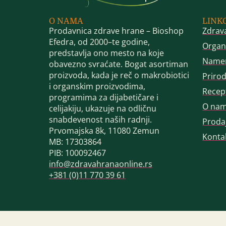
O NAMA
LINK
Prodavnica zdrave hrane – Bioshop
Zdrav
Efedra, od 2000–te godine,
Organ
predstavlja ono mesto na koje
Name
obavezno svraćate. Bogat asortiman
proizvoda, kada je reč o makrobiotici
Priro
i organskim proizvodima,
Recep
programima za dijabetičare i
O na
celijakiju, ukazuje na odličnu
snabdevenost naših radnji.
Proda
Prvomajska 8k, 11080 Zemun
Konta
MB: 17303864
PIB: 100092467
info@zdravahranaonline.rs
+381 (0)11 770 39 61