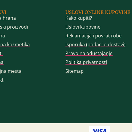
OVI
USLOVI ONLINE KUPOVINE
a hrana
Kako kupiti?
ski proizvodi
Uslovi kupovine
na
Reklamacija i povrat robe
dna kozmetika
Isporuka (podaci o dostavi)
ti
Pravo na odustajanje
ma
Politika privatnosti
jna mesta
Sitemap
kt