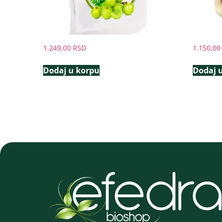
1.249,00
RSD
1.150,0
Dodaj u korpu
Dodaj 