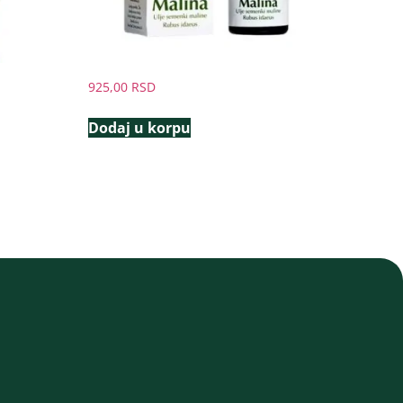
925,00
RSD
Dodaj u korpu