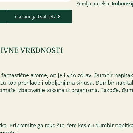
Zemlja porekla:
Indonezi
Garancija kvaliteta
IVNE VREDNOSTI
k fantastične arome, on je i vrlo zdrav. Đumbir napi
u kod prehlade i oboljenjima sinusa. Đumbir napitak 
 pomaže izbacivanje toksina iz organizma. Takođe, đum
a. Pripremite ga tako što ćete kesicu đumbir napitka
potrebu.