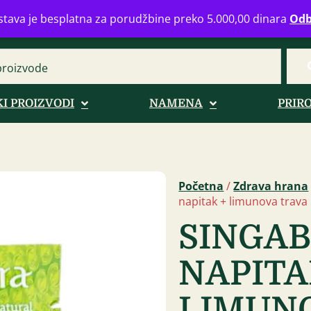
eograd
info@zdravahranaonline.rs
+381 (0)11 770 39 61
Radno 
tava je besplatna za porudžbine preko 5.000,00 dinara
Odb
I PROIZVODI
NAMENA
PRIR
Početna
/
Zdrava hrana
napitak + limunova trava 
SINGAB
NAPITA
LIMUNO