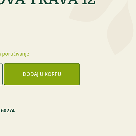
 poručivanje
DODAJ U KORPU
160274
a