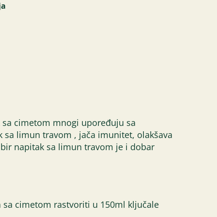
ja
tak sa cimetom mnogi upoređuju sa
sa limun travom , jača imunitet, olakšava
bir napitak sa limun travom je i dobar
 sa cimetom rastvoriti u 150ml ključale