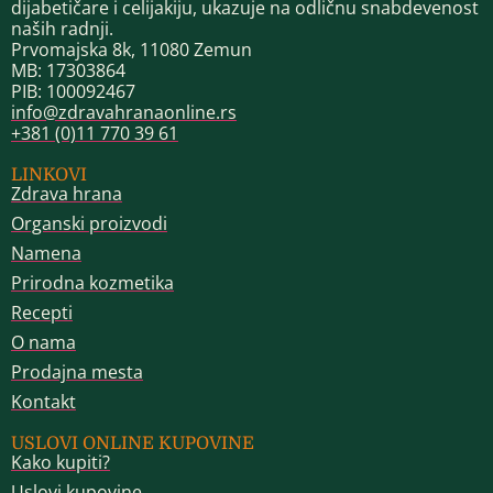
dijabetičare i celijakiju, ukazuje na odličnu snabdevenost
naših radnji.
Prvomajska 8k, 11080 Zemun
MB: 17303864
PIB: 100092467
info@zdravahranaonline.rs
+381 (0)11 770 39 61
LINKOVI
Zdrava hrana
Organski proizvodi
Namena
Prirodna kozmetika
Recepti
O nama
Prodajna mesta
Kontakt
USLOVI ONLINE KUPOVINE
Kako kupiti?
Uslovi kupovine