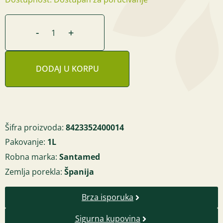
-
+
DODAJ U KORPU
Šifra proizvoda:
8423352400014
Pakovanje:
1L
Robna marka:
Santamed
Zemlja porekla:
Španija
Brza isporuka
Sigurna kupovina