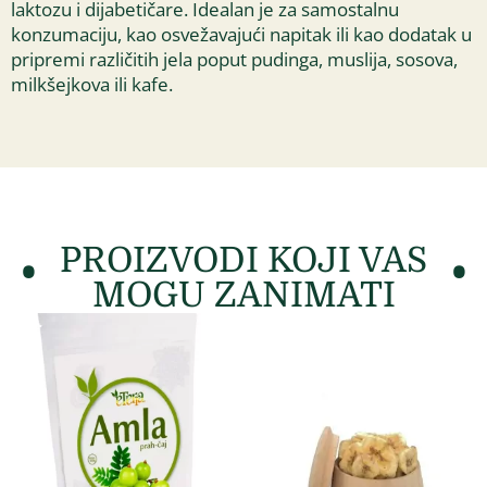
laktozu i dijabetičare. Idealan je za samostalnu
konzumaciju, kao osvežavajući napitak ili kao dodatak u
pripremi različitih jela poput pudinga, muslija, sosova,
milkšejkova ili kafe.
PROIZVODI KOJI VAS
MOGU ZANIMATI