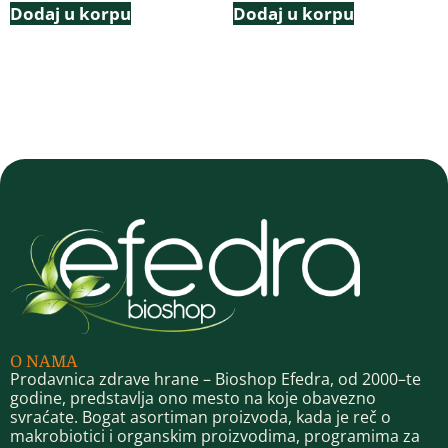
Dodaj u korpu
Dodaj u korpu
O NAMA
Prodavnica zdrave hrane – Bioshop Efedra, od 2000–te
godine, predstavlja ono mesto na koje obavezno
svraćate. Bogat asortiman proizvoda, kada je reč o
makrobiotici i organskim proizvodima, programima za