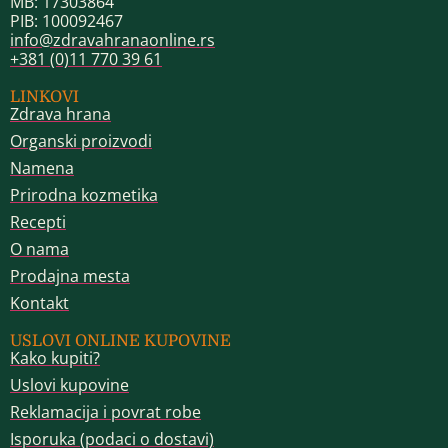
MB: 17303864
PIB: 100092467
info@zdravahranaonline.rs
+381 (0)11 770 39 61
LINKOVI
Zdrava hrana
Organski proizvodi
Namena
Prirodna kozmetika
Recepti
O nama
Prodajna mesta
Kontakt
USLOVI ONLINE KUPOVINE
Kako kupiti?
Uslovi kupovine
Reklamacija i povrat robe
Isporuka (podaci o dostavi)