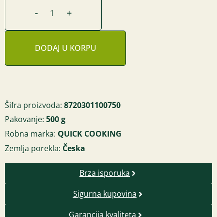
-
+
DODAJ U KORPU
Šifra proizvoda:
8720301100750
Pakovanje:
500 g
Robna marka:
QUICK COOKING
Zemlja porekla:
Česka
Brza isporuka
Sigurna kupovina
Garancija kvaliteta