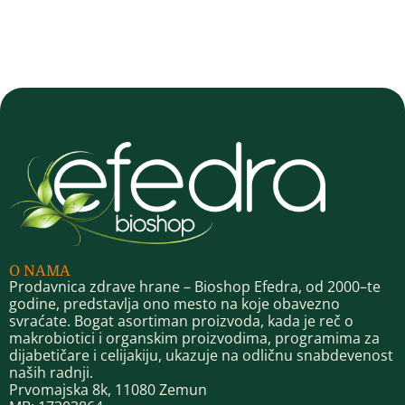
O NAMA
Prodavnica zdrave hrane – Bioshop Efedra, od 2000–te
godine, predstavlja ono mesto na koje obavezno
svraćate. Bogat asortiman proizvoda, kada je reč o
makrobiotici i organskim proizvodima, programima za
dijabetičare i celijakiju, ukazuje na odličnu snabdevenost
naših radnji.
Prvomajska 8k, 11080 Zemun