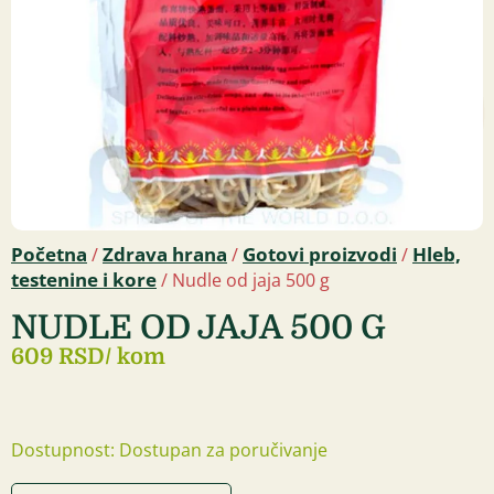
Početna
Zdrava hrana
Gotovi proizvodi
Hleb,
/
/
/
testenine i kore
/ Nudle od jaja 500 g
NUDLE OD JAJA 500 G
609 RSD
/ kom
Dostupnost: Dostupan za poručivanje