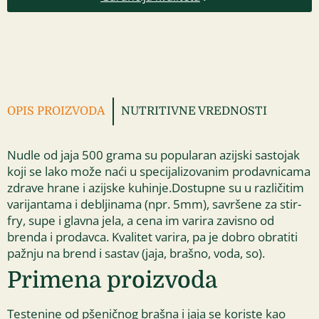
OPIS PROIZVODA
NUTRITIVNE VREDNOSTI
Nudle od jaja 500 grama su popularan azijski sastojak
koji se lako može naći u specijalizovanim prodavnicama
zdrave hrane i azijske kuhinje.Dostupne su u različitim
varijantama i debljinama (npr. 5mm), savršene za stir-
fry, supe i glavna jela, a cena im varira zavisno od
brenda i prodavca.
Kvalitet varira, pa je dobro obratiti
pažnju na brend i sastav (jaja, brašno, voda, so).
Primena proizvoda
Testenine od pšeničnog brašna i jaja se koriste kao