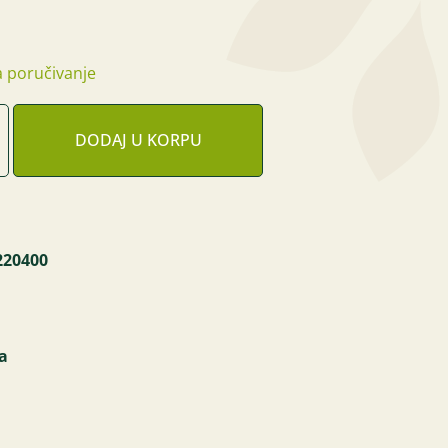
 poručivanje
DODAJ U KORPU
220400
a