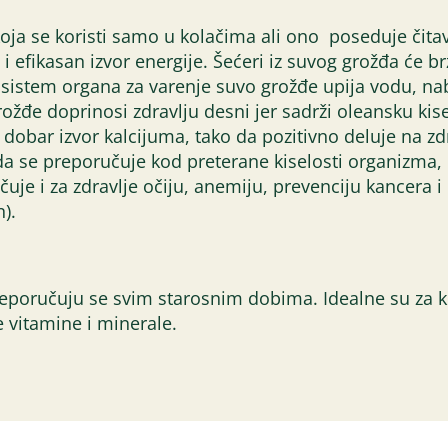
a se koristi samo u kolačima ali ono poseduje čitav 
 i efikasan izvor energije. Šećeri iz suvog grožđa će b
stem organa za varenje suvo grožđe upija vodu, nabub
ožđe doprinosi zdravlju desni jer sadrži oleansku kisel
i dobar izvor kalcijuma, tako da pozitivno deluje na z
da se preporučuje kod preterane kiselosti organizma, 
je i za zdravlje očiju, anemiju, prevenciju kancera 
n).
preporučuju se svim starosnim dobima. Idealne su z
vitamine i minerale.