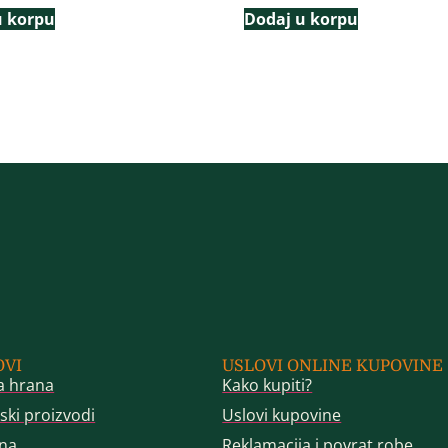
u korpu
Dodaj u korpu
OVI
USLOVI ONLINE KUPOVINE
a hrana
Kako kupiti?
ski proizvodi
Uslovi kupovine
na
Reklamacija i povrat robe