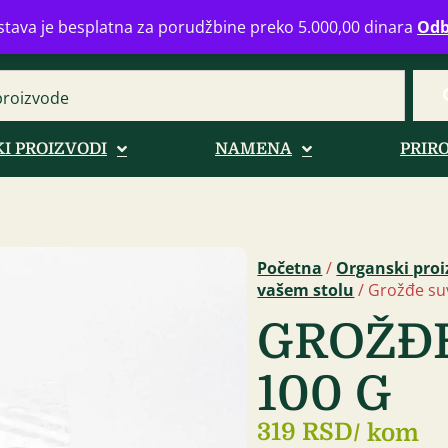
eograd
info@zdravahranaonline.rs
+381 (0)11 770 39 61
Radno 
tava je besplatna za porudžbine preko 5.000,00 dinara
Odb
I PROIZVODI
NAMENA
PRIR
Početna
/
Organski proi
vašem stolu
/ Grožđe su
GROŽĐE
100 G
319 RSD
/ kom