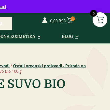
vreme: Ponedeljak - Petak od 08-20h
aci
0
0
0,00
RSD
ODNA KOZMETIKA
BLOG
zvodi
/
Ostali organski proizvodi - Priroda na
vo Bio 100 g
 SUVO BIO