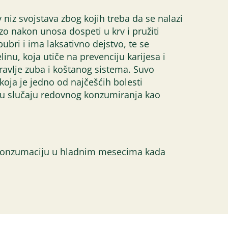
niz svojstava zbog kojih treba da se nalazi
rzo nakon unosa dospeti u krv i pružiti
ri i ima laksativno dejstvo, te se
inu, koja utiče na prevenciju karijesa i
dravlje zuba i koštanog sistema. Suvo
koja je jedno od najčešćih bolesti
i u slučaju redovnog konzumiranja kao
a konzumaciju u hladnim mesecima kada