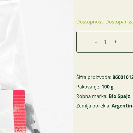
Dostupnost: Dostupan za
-
+
Šifra proizvoda:
8600101
Pakovanje:
100 g
Robna marka:
Bio Spajz
Zemlja porekla:
Argentin