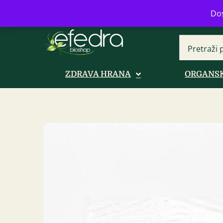
Bulevar Mihajla Pupina 16b, Novi B
Dos
ZDRAVA HRANA
ORGANSK