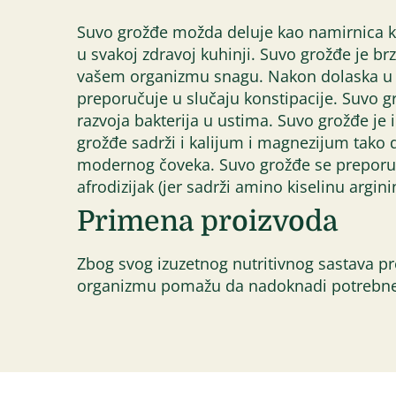
Suvo grožđe možda deluje kao namirnica koj
u svakoj zdravoj kuhinji. Suvo grožđe je brz
vašem organizmu snagu. Nakon dolaska u si
preporučuje u slučaju konstipacije. Suvo gr
razvoja bakterija u ustima. Suvo grožđe je 
grožđe sadrži i kalijum i magnezijum tako 
modernog čoveka. Suvo grožđe se preporuču
afrodizijak (jer sadrži amino kiselinu argini
Primena proizvoda
Zbog svog izuzetnog nutritivnog sastava 
organizmu pomažu da nadoknadi potrebne 