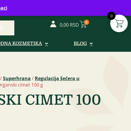
vreme: Ponedeljak - Petak od 08-20h
aci
0
0
0,00
RSD
ODNA KOZMETIKA
BLOG
/
Superhrana
/
Regulacija šećera u
rganski cimet 100 g
KI CIMET 100