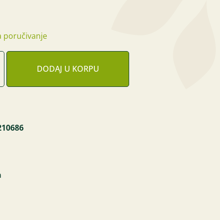
 poručivanje
DODAJ U KORPU
210686
a