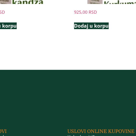
SD
925,00
RSD
u korpu
Dodaj u korpu
OVI
USLOVI ONLINE KUPOVINE