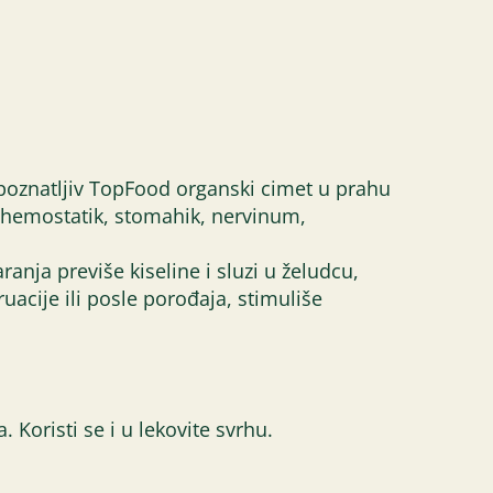
repoznatljiv TopFood organski cimet u prahu
, hemostatik, stomahik, nervinum,
ranja previše kiseline i sluzi u želudcu,
uacije ili posle porođaja, stimuliše
oristi se i u lekovite svrhu.