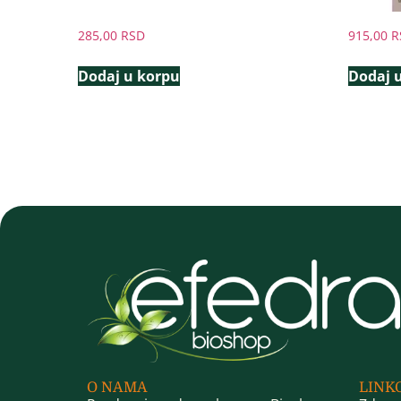
285,00
RSD
915,00
R
Dodaj u korpu
Dodaj 
O NAMA
LINK