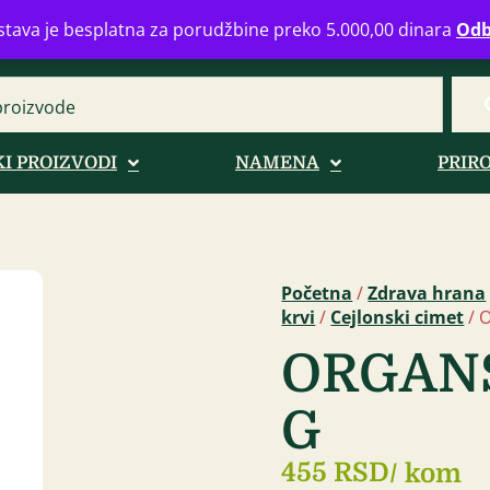
eograd
info@zdravahranaonline.rs
+381 (0)11 770 39 61
Radno 
tava je besplatna za porudžbine preko 5.000,00 dinara
Odb
I PROIZVODI
NAMENA
PRIR
Početna
/
Zdrava hrana
krvi
/
Cejlonski cimet
/ O
ORGANS
G
455 RSD
/ kom