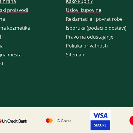
a hrana
Kako kupiti?
ski proizvodi
Uslovi kupovine
na
Reklamacija i povrat robe
dna kozmetika
Isporuka (podaci o dostavi)
ti
Pravo na odustajanje
ma
Politika privatnosti
jna mesta
Sitemap
kt