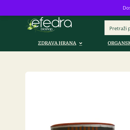
Bulevar Mihajla Pupina 16b, Novi B
Dos
ZDRAVA HRANA
ORGANSK