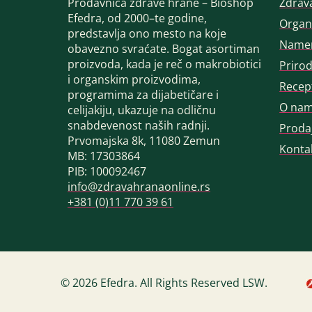
Prodavnica zdrave hrane – Bioshop
Zdrav
Efedra, od 2000–te godine,
Organ
predstavlja ono mesto na koje
Name
obavezno svraćate. Bogat asortiman
proizvoda, kada je reč o makrobiotici
Priro
i organskim proizvodima,
Recep
programima za dijabetičare i
O na
celijakiju, ukazuje na odličnu
snabdevenost naših radnji.
Proda
Prvomajska 8k, 11080 Zemun
Konta
MB: 17303864
PIB: 100092467
info@zdravahranaonline.rs
+381 (0)11 770 39 61
© 2026 Efedra. All Rights Reserved LSW.