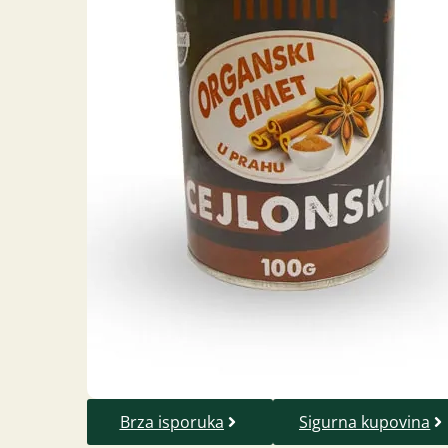
Brza isporuka
Sigurna kupovina