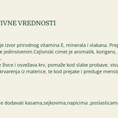
IVNE VREDNOSTI
 je izvor prirodnog vitamina E, minerala i vlakana. P
če jedinstvenim.Cejlonski cimet je aromatik, korigens
.
je živce i osvežava krv, pomaže kod slabe probave, stva
 krvarenja iz materice, te kod prejake i preduge menstr
 dodavati kasama,sejkovima,napicima ,poslasticama. K