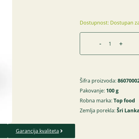
Dostupnost: Dostupan za
-
+
Šifra proizvoda:
8607000
Pakovanje:
100 g
Robna marka:
Top food
Zemlja porekla:
Šri Lank
Garancija kvaliteta