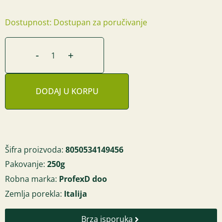
Dostupnost: Dostupan za poručivanje
-
+
DODAJ U KORPU
Šifra proizvoda:
8050534149456
Pakovanje:
250g
Robna marka:
ProfexD doo
Zemlja porekla:
Italija
Brza isporuka