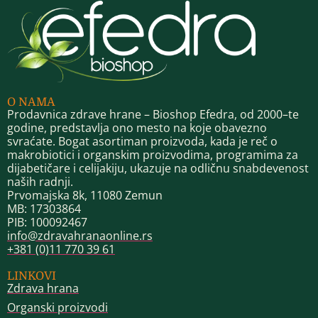
O NAMA
Prodavnica zdrave hrane – Bioshop Efedra, od 2000–te
godine, predstavlja ono mesto na koje obavezno
svraćate. Bogat asortiman proizvoda, kada je reč o
makrobiotici i organskim proizvodima, programima za
dijabetičare i celijakiju, ukazuje na odličnu snabdevenost
naših radnji.
Prvomajska 8k, 11080 Zemun
MB: 17303864
PIB: 100092467
info@zdravahranaonline.rs
+381 (0)11 770 39 61
LINKOVI
Zdrava hrana
Organski proizvodi