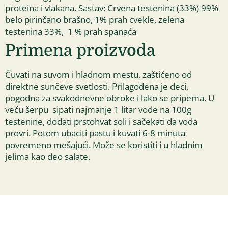
proteina i vlakana. Sastav: Crvena testenina (33%) 99%
belo pirinčano brašno, 1% prah cvekle, zelena
testenina 33%, 1 % prah spanaća
Primena proizvoda
Čuvati na suvom i hladnom mestu, zaštićeno od
direktne sunčeve svetlosti. Prilagođena je deci,
pogodna za svakodnevne obroke i lako se pripema. U
veću šerpu sipati najmanje 1 litar vode na 100g
testenine, dodati prstohvat soli i sačekati da voda
provri. Potom ubaciti pastu i kuvati 6-8 minuta
povremeno mešajući. Može se koristiti i u hladnim
jelima kao deo salate.