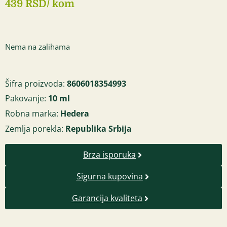
439 RSD
/ kom
Nema na zalihama
Šifra proizvoda:
8606018354993
Pakovanje:
10 ml
Robna marka:
Hedera
Zemlja porekla:
Republika Srbija
Brza isporuka
Sigurna kupovina
Garancija kvaliteta