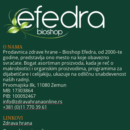
O NAMA
Prodavnica zdrave hrane – Bioshop Efedra, od 2000–te
godine, predstavlja ono mesto na koje obavezno
svraćate. Bogat asortiman proizvoda, kada je reč o
makrobiotici i organskim proizvodima, programima za
dijabetičare i celijakiju, ukazuje na odličnu snabdevenost
naših radnji.
Prvomajska 8k, 11080 Zemun
MB: 17303864
PIB: 100092467
info@zdravahranaonline.rs
+381 (0)11 770 39 61
LINKOVI
Zdrava hrana