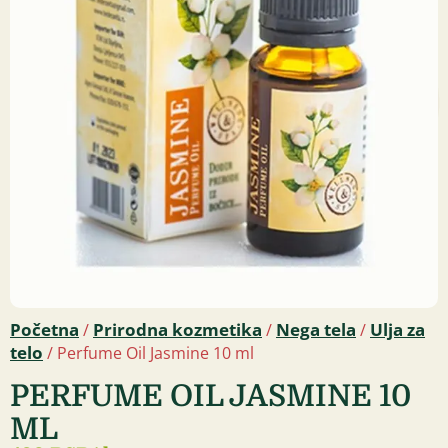
Početna
Prirodna kozmetika
Nega tela
Ulja za
/
/
/
telo
/ Perfume Oil Jasmine 10 ml
PERFUME OIL JASMINE 10
ML