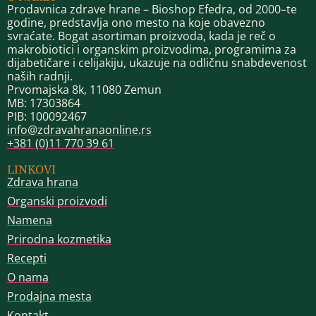
Prodavnica zdrave hrane – Bioshop Efedra, od 2000–te
godine, predstavlja ono mesto na koje obavezno
svraćate. Bogat asortiman proizvoda, kada je reč o
makrobiotici i organskim proizvodima, programima za
dijabetičare i celijakiju, ukazuje na odličnu snabdevenost
naših radnji.
Prvomajska 8k, 11080 Zemun
MB: 17303864
PIB: 100092467
info@zdravahranaonline.rs
+381 (0)11 770 39 61
LINKOVI
Zdrava hrana
Organski proizvodi
Namena
Prirodna kozmetika
Recepti
O nama
Prodajna mesta
Kontakt