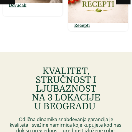
Doručak
Recepti
KVALITET,
STRUČNOST I
LJUBAZNOST
NA 3 LOKACIJE
U BEOGRADU ​
Odlična dinamika snabdevanja garancija je
kvaliteta i svežine namirnica koje kupujete kod nas,
dok su preglednost i urednost izložene robe,