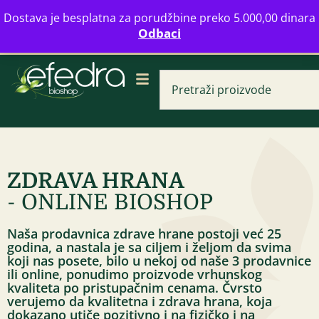
Bulevar Mihajla Pupina 16b, Novi Beograd
Dostava je besplatna za porudžbine preko 5.000,00 dinara
info@zdravahranaonline.rs
+381 (0)11 770 39 61
Odbaci
Radno vreme: Ponedeljak - Petak od 08-20h
ZDRAVA HRANA
- ONLINE BIOSHOP
Amarant B
e kapi probavine 30 ml
Špajz
Naša prodavnica zdrave hrane postoji već 25
0
RSD
godina, a nastala je sa ciljem i željom da svima
+
DODAJ
585,00
RSD
koji nas posete, bilo u nekoj od naše 3 prodavnice
ili online, ponudimo proizvode vrhunskog
kvaliteta po pristupačnim cenama. Čvrsto
verujemo da kvalitetna i zdrava hrana, koja
dokazano utiče pozitivno i na fizičko i na