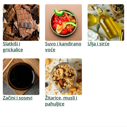
Slatkiši i
Suvo i kandirano
Ulja i sirće
grickalice
voće
Začini i sosevi
Žitarice, musli i
pahuljice