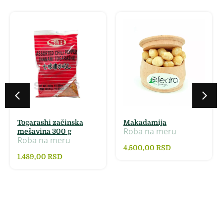
Togarashi začinska
Makadamija
Roba na meru
mešavina 300 g
Roba na meru
4.500,00
RSD
1.489,00
RSD