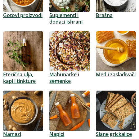
Gotovi proizvodi
Suplementi i
Brašna
dodaci ishrani
Eterična ulja,
Mahunarke i
Med i zaslađivači
kapi i tinkture
semenke
Namazi
Napici
Slane grickalice