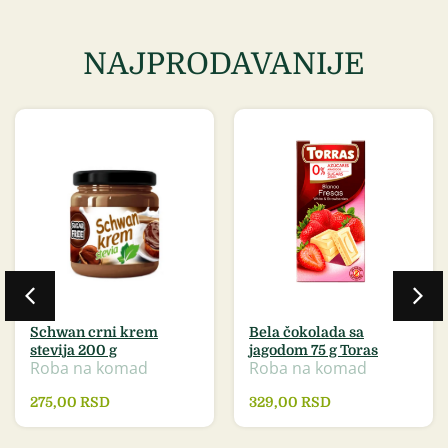
NAJPRODAVANIJE
Schwan crni krem
Bela čokolada sa
stevija 200 g
jagodom 75 g Toras
Roba na komad
Roba na komad
275,00
RSD
329,00
RSD