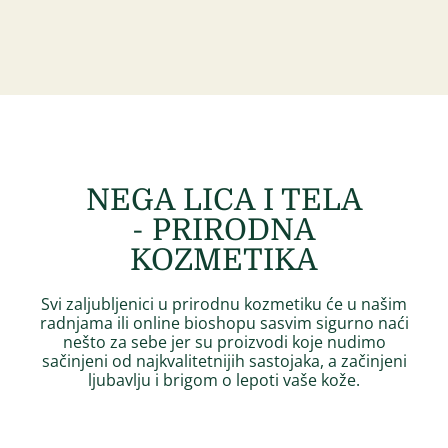
NEGA LICA I TELA
- PRIRODNA
KOZMETIKA
Svi zaljubljenici u prirodnu kozmetiku će u našim
radnjama ili online bioshopu sasvim sigurno naći
nešto za sebe jer su proizvodi koje nudimo
sačinjeni od najkvalitetnijih sastojaka, a začinjeni
ljubavlju i brigom o lepoti vaše kože.