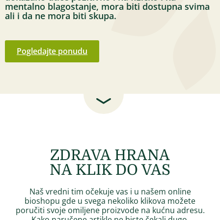
mentalno blagostanje, mora biti dostupna svima
ali i da ne mora biti skupa.
Pogledajte ponudu
ZDRAVA HRANA
NA KLIK DO VAS
Naš vredni tim očekuje vas i u našem online
bioshopu gde u svega nekoliko klikova možete
poručiti svoje omiljene proizvode na kućnu adresu.
Kako naručene artikle ne biste čekali dugo,