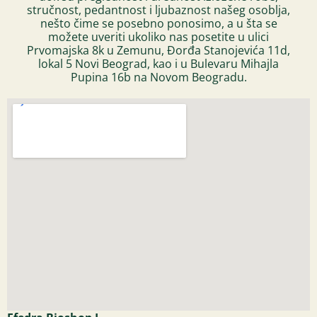
stručnost, pedantnost i ljubaznost našeg osoblja,
nešto čime se posebno ponosimo, a u šta se
možete uveriti ukoliko nas posetite u ulici
Prvomajska 8k u Zemunu, Đorđa Stanojevića 11d,
lokal 5 Novi Beograd, kao i u Bulevaru Mihajla
Pupina 16b na Novom Beogradu.