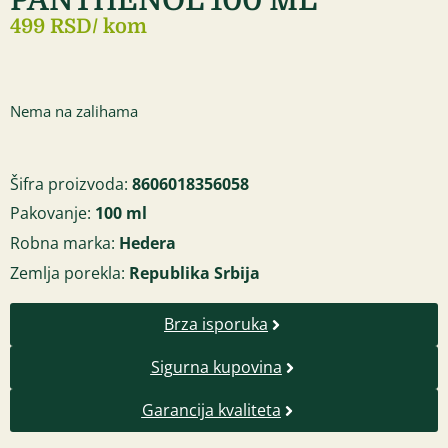
499 RSD
/ kom
Nema na zalihama
Šifra proizvoda:
8606018356058
Pakovanje:
100 ml
Robna marka:
Hedera
Zemlja porekla:
Republika Srbija
Brza isporuka
Sigurna kupovina
Garancija kvaliteta