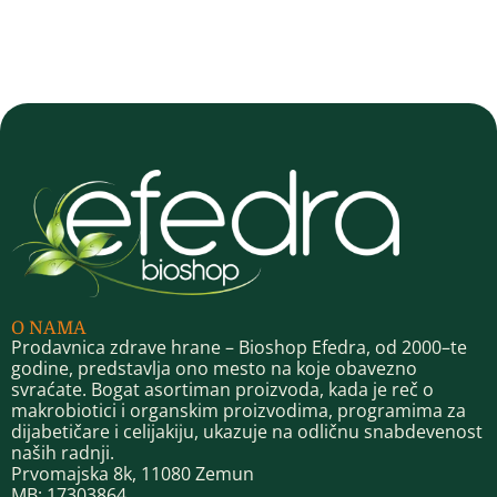
O NAMA
Prodavnica zdrave hrane – Bioshop Efedra, od 2000–te
godine, predstavlja ono mesto na koje obavezno
svraćate. Bogat asortiman proizvoda, kada je reč o
makrobiotici i organskim proizvodima, programima za
dijabetičare i celijakiju, ukazuje na odličnu snabdevenost
naših radnji.
Prvomajska 8k, 11080 Zemun
MB: 17303864