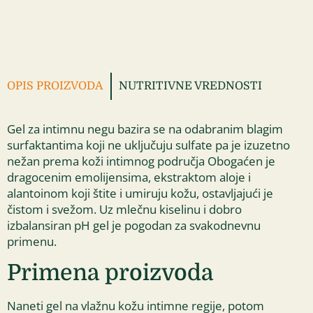
OPIS PROIZVODA
NUTRITIVNE VREDNOSTI
Gel za intimnu negu bazira se na odabranim blagim
surfaktantima koji ne uključuju sulfate pa je izuzetno
nežan prema koži intimnog područja Obogaćen je
dragocenim emolijensima, ekstraktom aloje i
alantoinom koji štite i umiruju kožu, ostavljajući je
čistom i svežom. Uz mlečnu kiselinu i dobro
izbalansiran pH gel je pogodan za svakodnevnu
primenu.
Primena proizvoda
Naneti gel na vlažnu kožu intimne regije, potom