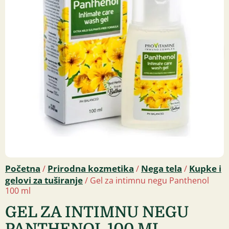
Početna
Prirodna kozmetika
Nega tela
Kupke i
/
/
/
gelovi za tuširanje
/ Gel za intimnu negu Panthenol
100 ml
GEL ZA INTIMNU NEGU
PANTHENOL 100 ML