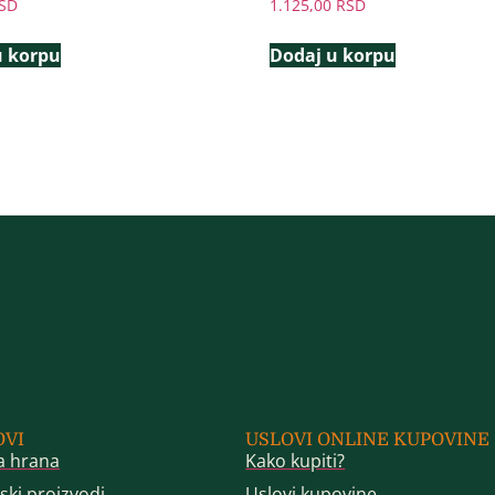
SD
1.125,00
RSD
u korpu
Dodaj u korpu
OVI
USLOVI ONLINE KUPOVINE
a hrana
Kako kupiti?
ski proizvodi
Uslovi kupovine