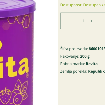
Dostupnost: Dostupan za
-
+
Šifra proizvoda:
8600101
Pakovanje:
200 g
Robna marka:
Revita
Zemlja porekla:
Republik