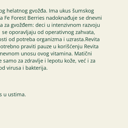
ntnog helatnog gvožđa. Ima ukus šumskog
 Fe Forest Berries nadoknađuje se dnevni
 za gvožđem: deci u intenzivnom razvoju
se oporavljaju od operativnog zahvata,
sti od potreba organizma i uzrasta.Revita
potrebno praviti pauze u korišćenju Revita
 dnevnom unosu ovog vitamina. Matični
samo za zdravlje i lepotu kože, već i za
 virusa i bakterija.
s u ustima.