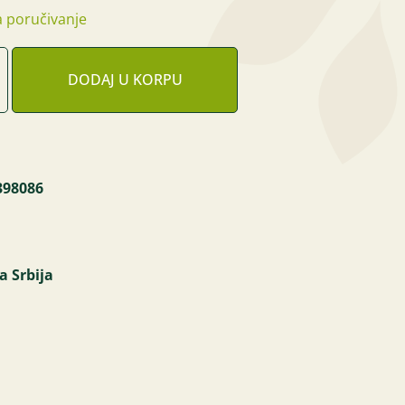
 poručivanje
DODAJ U KORPU
398086
a Srbija