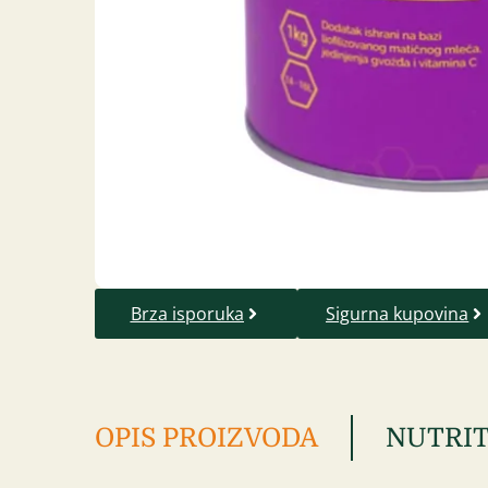
Brza isporuka
Sigurna kupovina
OPIS PROIZVODA
NUTRIT