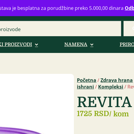
eograd
info@zdravahranaonline.rs
+381 (0)11 770 39 61
Radno 
tava je besplatna za porudžbine preko 5.000,00 dinara
Odb
I PROIZVODI
NAMENA
PRIR
Početna
/
Zdrava hrana
ishrani
/
Kompleksi
/ Re
REVITA
1725 RSD
/ kom