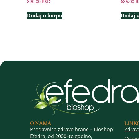
890,00
RSD
685,00
R
Dodaj u korpu
Dodaj 
O NAMA
LINK
Prodavnica zdrave hrane – Bioshop
Zdrav
Efedra, od 2000–te godine,
Organ