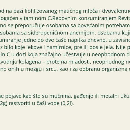
izvod na bazi liofilizovanog matičnog mleča i dvovale
bogaćen vitaminom C.Redovnim konzumiranjem Revita
ebno se preporučuje osobama sa povećanim potrebama
, osobama sa sideropeničnom anemijom, osobama koji 
umiranje jedne do dve čaše napitka dnevno, u zavisno
ilo koje lekove i namirnice, pre ili posle jela. Nije 
tamin C u dozi koja značajno učestvuje u neophodnom
zvodnju kolagena – proteina mladosti, neophodnog ne 
no onih u mozgu i srcu, kao i za odbranu organizma od
tne pojave kao što su mučnina, gađenje ili metalni uku
) rastvoriti u čaši vode (0,2l).