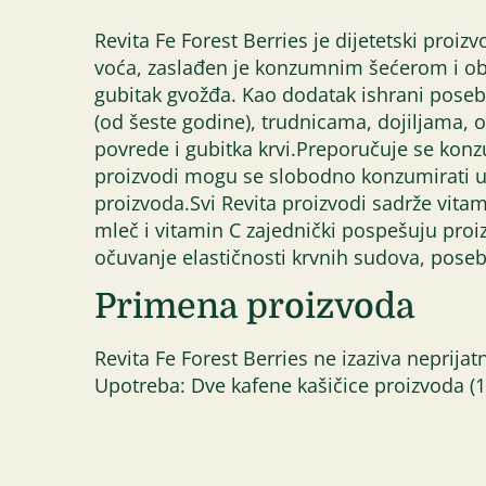
Revita Fe Forest Berries je dijetetski pro
voća, zaslađen je konzumnim šećerom i o
gubitak gvožđa. Kao dodatak ishrani pos
(od šeste godine), trudnicama, dojiljama
povrede i gubitka krvi.Preporučuje se konz
proizvodi mogu se slobodno konzumirati uz b
proizvoda.Svi Revita proizvodi sadrže vi
mleč i vitamin C zajednički pospešuju proi
očuvanje elastičnosti krvnih sudova, poseb
Primena proizvoda
Revita Fe Forest Berries ne izaziva neprija
Upotreba: Dve kafene kašičice proizvoda (12g