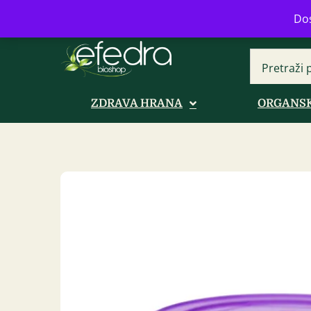
Bulevar Mihajla Pupina 16b, Novi B
Dos
ZDRAVA HRANA
ORGANSK