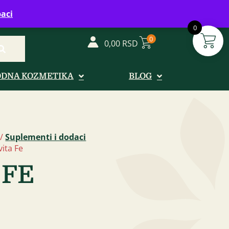
vreme: Ponedeljak - Petak od 08-20h
aci
0
0
0,00
RSD
ODNA KOZMETIKA
BLOG
/
Suplementi i dodaci
vita Fe
 FE